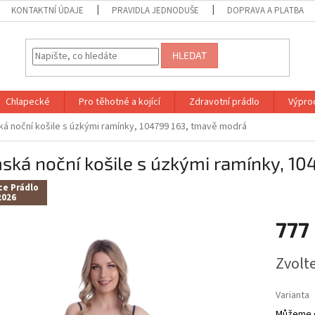
KONTAKTNÍ ÚDAJE
PRAVIDLA JEDNODUŠE
DOPRAVA A PLATBA
HLEDAT
Chlapecké
Pro těhotné a kojící
Zdravotní prádlo
Výprod
á noční košile s úzkými ramínky, 104799 163, tmavě modrá
ká noční košile s úzkými ramínky, 1
ce Prádlo
2026
777
Měrná
Zvolt
cena:
Varianta
Můžeme d