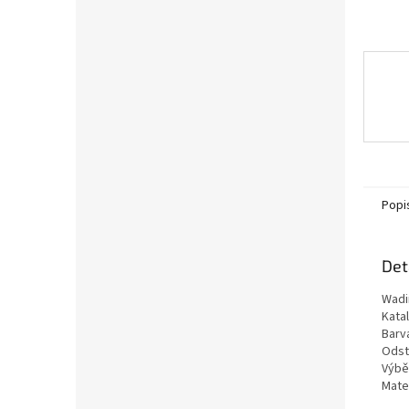
Popi
Det
Wadi
Kata
Barv
Odst
Výběr
Mater