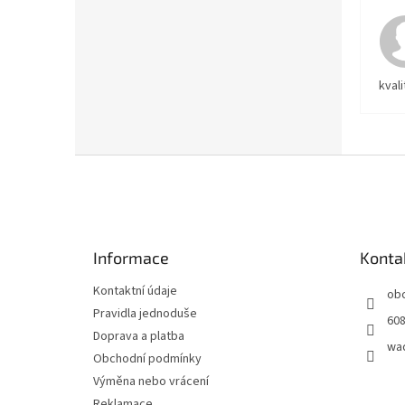
kvali
Z
á
p
a
t
Informace
Konta
í
Kontaktní údaje
ob
Pravidla jednoduše
608
Doprava a platba
wa
Obchodní podmínky
Výměna nebo vrácení
Reklamace