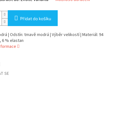
Přidat do košíku
drá | Odstín: tmavě modrá | Výběr velikostí | Materiál: 94
, 6 % elastan
informace
T SE