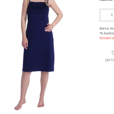
Barva: mo
% bavlna
Detailní 
ZEPTA