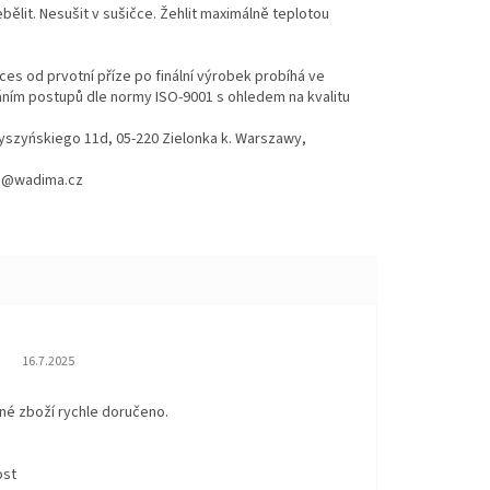
ělit. Nesušit v sušičce. Žehlit maximálně teplotou
es od prvotní příze po finální výrobek probíhá ve
váním postupů dle normy ISO-9001 s ohledem na kvalitu
Wyszyńskiego 11d, 05-220 Zielonka k. Warszawy,
hod@wadima.cz
Hodnocení obchodu je 5 z 5 hvězdiček.
16.7.2025
né zboží rychle doručeno.
ost