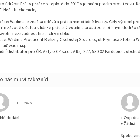
pro údržbu: Prát v pračce v teplotě do 30°C v jemném pracím prostředku. Neb
. Nečistit chemicky.
ačce: Wadima je značka oděvů a prádla mimořádné kvality. Celý výrobní proc
tním závodě s úctou k lidské práci a životnímu prostředí s přísným dodržo
ravotní nezávadnost finálních výrobků.
bce: Wadima Producent Bielizny Osobistej Sp. z o.o., ul. Prymasa Stefana 
ma@wadima.pl
dní distributor pro ČR: V.style CZ s.r.o., V Ráji 877, 530 02 Pardubice, obc
Hodnocení obchodu je 5 z 5 hvězdiček.
16.1.2026
chlé dodání
+ Objedna
+ Žádná
Spokojen