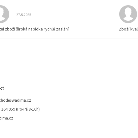
Hodnocení obchodu je 5 z 5 hvězdiček.
27.5.2025
tní zboží široká nabídka rychlé zaslání
Zboží kval
kt
chod
@
wadima.cz
 164 959 (Po-Pá 8-16h)
dima.cz