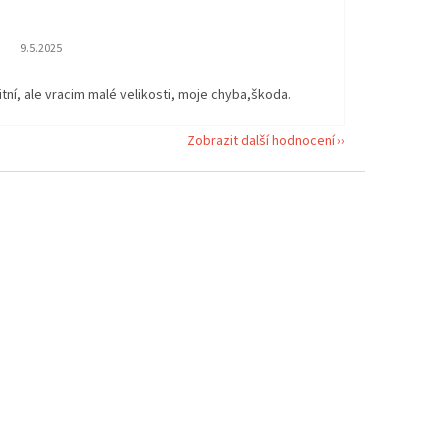
Hodnocení obchodu je 5 z 5 hvězdiček.
9.5.2025
itní, ale vracim malé velikosti, moje chyba,škoda.
Zobrazit další hodnocení