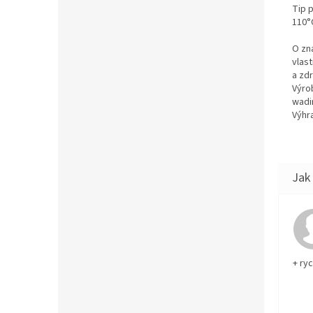
Tip 
110°C
O zn
vlas
a zd
Výro
wadi
Výhra
+ ry