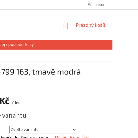
OBCHODNÍ PODMÍNKY
VÝMĚNA NEBO VRÁCENÍ
Přihlášení
REKLAMACE
NÁKUPNÍ
Prázdný košík
KOŠÍK
ej / poslední kusy
04799 163, tmavě modrá
 Kč
/ ks
e variantu
oručit do:
Zvolte variantu
Možnosti doručení