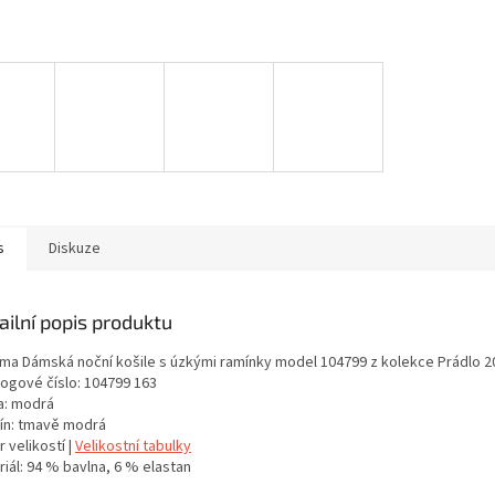
s
Diskuze
ailní popis produktu
ma Dámská noční košile s úzkými ramínky model 104799 z kolekce Prádlo 2
logové číslo: 104799 163
a: modrá
ín: tmavě modrá
 velikostí |
Velikostní tabulky
iál: 94 % bavlna, 6 % elastan