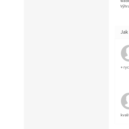
wadi
Výhra
+ ry
kvali