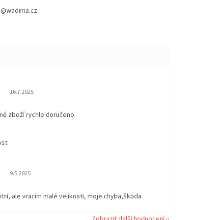
hod@wadima.cz
Hodnocení obchodu je 5 z 5 hvězdiček.
16.7.2025
né zboží rychle doručeno.
ost
Hodnocení obchodu je 5 z 5 hvězdiček.
9.5.2025
itní, ale vracim malé velikosti, moje chyba,škoda.
Zobrazit další hodnocení