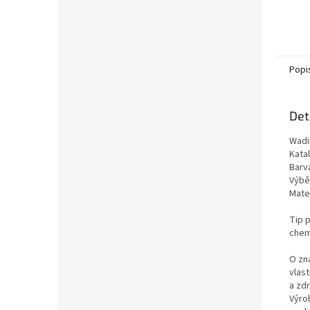
Popi
Det
Wadi
Kata
Barv
Výběr
Mate
Tip p
chemi
O zn
vlas
a zd
Výro