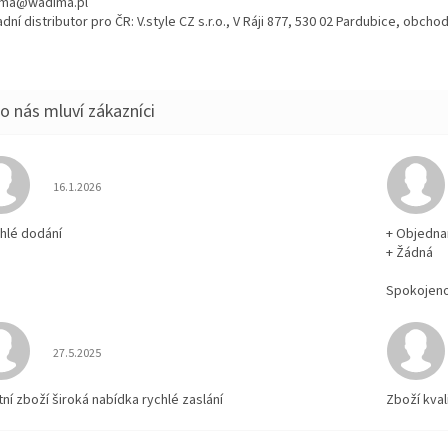
ma@wadima.pl
dní distributor pro ČR: V.style CZ s.r.o., V Ráji 877, 530 02 Pardubice, obc
Hodnocení obchodu je 5 z 5 hvězdiček.
16.1.2026
chlé dodání
+ Objedna
+ Žádná
Spokojen
Hodnocení obchodu je 5 z 5 hvězdiček.
27.5.2025
tní zboží široká nabídka rychlé zaslání
Zboží kval