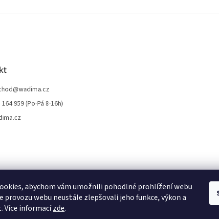
kt
chod
@
wadima.cz
 164 959 (Po-Pá 8-16h)
dima.cz
ookies, abychom vám umožnili pohodlné prohlížení webu
ze provozu webu neustále zlepšovali jeho funkce, výkon a
. Více informací
zde
.