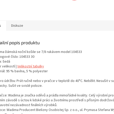
s
Diskuze
ailní popis produktu
ma Dámská noční košile se 7/8 rukávem model 104533
logové číslo: 104533 30
a: šedá
 velikostí |
Velikostní tabulky
riál: 95 % bavlna, 5 % polyester
ro údržbu: Prát ručně nebo v pračce v teplotě do 40°C. Nebělit. Nesušit v s
cky. Sušit ve svislé poloze.
ačce: Wadima je značka oděvů a prádla mimořádné kvality. Celý výrobní proc
tním závodě s úctou k lidské práci a životnímu prostředí s přísným dodržo
ravotní nezávadnost finálních výrobků.
bce: Wadima Producent Bielizny Osobistej Sp. z o.o., ul. Prymasa Stefana 