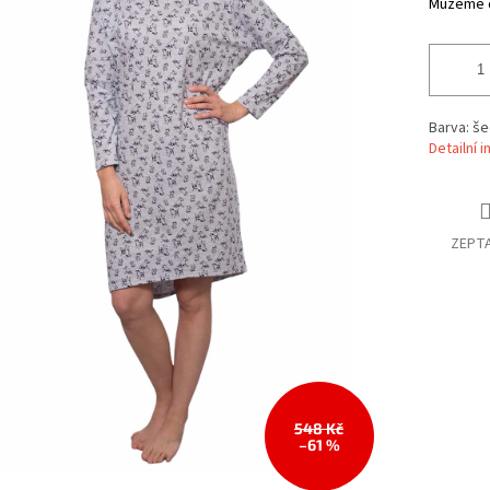
Můžeme d
Barva: še
Detailní 
ZEPTA
548 Kč
–61 %