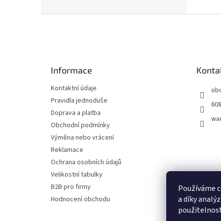
Z
á
p
a
t
Informace
Konta
í
Kontaktní údaje
ob
Pravidla jednoduše
608
Doprava a platba
wa
Obchodní podmínky
Výměna nebo vrácení
Reklamace
Ochrana osobních údajů
Velikostní tabulky
B2B pro firmy
Používáme c
a díky analý
Hodnocení obchodu
použitelnost