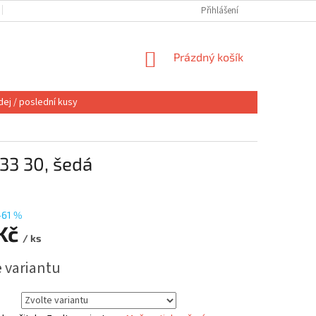
OBCHODNÍ PODMÍNKY
VÝMĚNA NEBO VRÁCENÍ
Přihlášení
REKLAMACE
NÁKUPNÍ
Prázdný košík
KOŠÍK
ej / poslední kusy
33 30, šedá
–61 %
 Kč
/ ks
e variantu