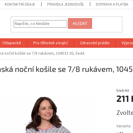
KONTAKTNÍ ÚDAJE
PRAVIDLA JEDNODUŠE
DOPRAVA A PLATBA
HLEDAT
Chlapecké
Pro těhotné a kojící
Zdravotní prádlo
Výprod
á noční košile se 7/8 rukávem, 104533 30, šedá
ká noční košile se 7/8 rukávem, 1045
548 Kč
211
Měrná
Zvolt
cena:
Varianta