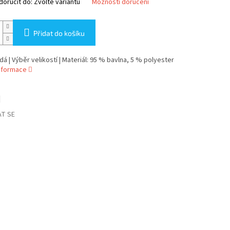
oručit do:
Zvolte variantu
Možnosti doručení
Přidat do košíku
dá | Výběr velikostí | Materiál: 95 % bavlna, 5 % polyester
informace
T SE