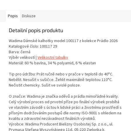
Popis
Diskuze
Detailní popis produktu
Wadima Dámské kalhotky model 100117 z kolekce Prádlo 2026
Katalogové číslo: 100117 29
Barva: černá
Výběr velikostí |
Velikostní tabulky
Materiál: 60 % bavlna, 34 % polyamid, 6 % elastan
Tip pro údržbu: Prát ručně nebo v pračce v teplotě do 40°C.
Nebělit. Nesušit v sušičce. Žehlit maximálně teplotou 110°C.
Nečistit chemicky. Sušit ve svislé poloze.
O značce: Wadima je značka oděvů a prádla mimořádné kvality.
Celý výrobní proces od prvotní příze po finální výrobek probíhá
ve vlastním závodě s úctou k lidské práci a životnímu prostředí s
přísným dodržováním postupů dle normy ISO-9001 s ohledem na
kvalitu a zdravotní nezávadnost finálních výrobků.
Výrobce: Wadima Producent Bielizny Osobistej Sp. z o.o., ul.
Prymasa Stefana Wyszyńskiego 11d, 05-220 Zielonka k.