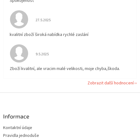
Spokojenost
Hodnocení obchodu je 5 z 5 hvězdiček.
27.5.2025
kvalitní zboží široká nabídka rychlé zaslání
Hodnocení obchodu je 5 z 5 hvězdiček.
9.5.2025
Zboží kvalitní, ale vracim malé velikosti, moje chyba,škoda.
Zobrazit další hodnocení
Z
á
p
a
Informace
t
Kontaktní údaje
í
Pravidla jednoduše