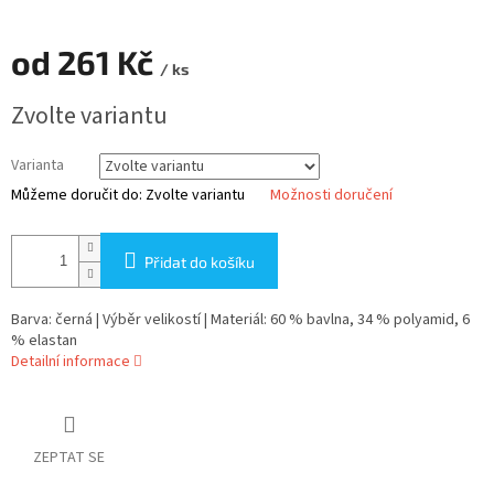
od
261 Kč
/ ks
Měrná
Zvolte variantu
cena:
Varianta
Můžeme doručit do:
Zvolte variantu
Možnosti doručení
Přidat do košíku
Barva: černá | Výběr velikostí | Materiál: 60 % bavlna, 34 % polyamid, 6
% elastan
Detailní informace
ZEPTAT SE