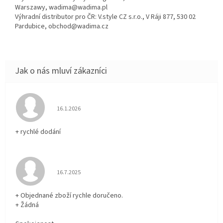
Warszawy, wadima@wadima.pl
Výhradní distributor pro ČR: V.style CZ s.r.o., V Ráji 877, 530 02
Pardubice, obchod@wadima.cz
Hodnocení obchodu je 5 z 5 hvězdiček.
16.1.2026
+ rychlé dodání
Hodnocení obchodu je 5 z 5 hvězdiček.
16.7.2025
+ Objednané zboží rychle doručeno.
+ Žádná