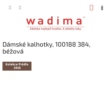
Přejít
NÁKUP
na
obsah
KOŠÍK
Dámské kalhotky, 100188 384,
béžová
Kolekce Prádlo
2026