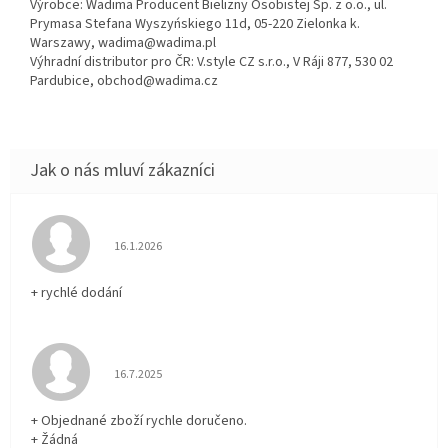
Výrobce: Wadima Producent Bielizny Osobistej Sp. z o.o., ul.
Prymasa Stefana Wyszyńskiego 11d, 05-220 Zielonka k.
Warszawy, wadima@wadima.pl
Výhradní distributor pro ČR: V.style CZ s.r.o., V Ráji 877, 530 02
Pardubice, obchod@wadima.cz
Hodnocení obchodu je 5 z 5 hvězdiček.
16.1.2026
+ rychlé dodání
Hodnocení obchodu je 5 z 5 hvězdiček.
16.7.2025
+ Objednané zboží rychle doručeno.
+ Žádná