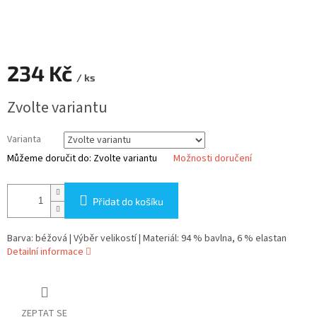
234 Kč
/ ks
Měrná
Zvolte variantu
cena:
Varianta
Můžeme doručit do:
Zvolte variantu
Možnosti doručení
Přidat do košíku
Barva: béžová | Výběr velikostí | Materiál: 94 % bavlna, 6 % elastan
Detailní informace
ZEPTAT SE