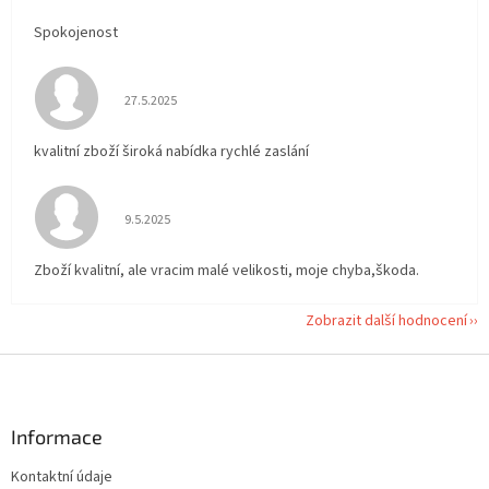
Spokojenost
Hodnocení obchodu je 5 z 5 hvězdiček.
27.5.2025
kvalitní zboží široká nabídka rychlé zaslání
Hodnocení obchodu je 5 z 5 hvězdiček.
9.5.2025
Zboží kvalitní, ale vracim malé velikosti, moje chyba,škoda.
Zobrazit další hodnocení
Z
á
p
a
Informace
t
Kontaktní údaje
í