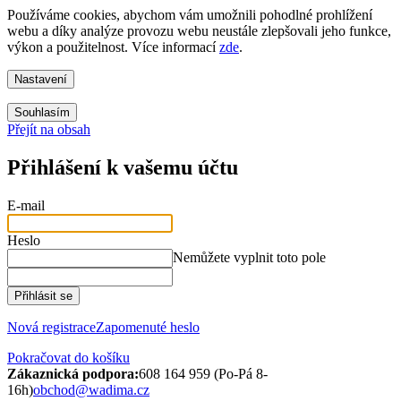
Používáme cookies, abychom vám umožnili pohodlné prohlížení
webu a díky analýze provozu webu neustále zlepšovali jeho funkce,
výkon a použitelnost. Více informací
zde
.
Nastavení
Souhlasím
Přejít na obsah
Přihlášení k vašemu účtu
E-mail
Heslo
Nemůžete vyplnit toto pole
Přihlásit se
Nová registrace
Zapomenuté heslo
Pokračovat do košíku
Zákaznická podpora:
608 164 959 (Po-Pá 8-
16h)
obchod@wadima.cz