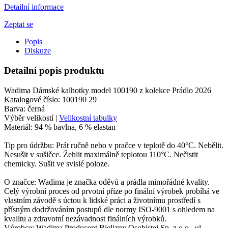
Detailní informace
Zeptat se
Popis
Diskuze
Detailní popis produktu
Wadima Dámské kalhotky model 100190 z kolekce Prádlo 2026
Katalogové číslo: 100190 29
Barva: černá
Výběr velikostí |
Velikostní tabulky
Materiál: 94 % bavlna, 6 % elastan
Tip pro údržbu: Prát ručně nebo v pračce v teplotě do 40°C. Nebělit.
Nesušit v sušičce. Žehlit maximálně teplotou 110°C. Nečistit
chemicky. Sušit ve svislé poloze.
O značce: Wadima je značka oděvů a prádla mimořádné kvality.
Celý výrobní proces od prvotní příze po finální výrobek probíhá ve
vlastním závodě s úctou k lidské práci a životnímu prostředí s
přísným dodržováním postupů dle normy ISO-9001 s ohledem na
kvalitu a zdravotní nezávadnost finálních výrobků.
Výrobce: Wadima Producent Bielizny Osobistej Sp. z o.o., ul.