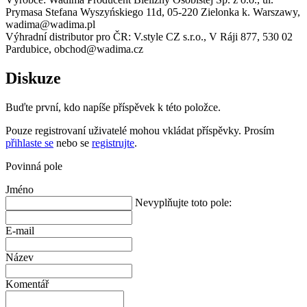
Prymasa Stefana Wyszyńskiego 11d, 05-220 Zielonka k. Warszawy,
wadima@wadima.pl
Výhradní distributor pro ČR: V.style CZ s.r.o., V Ráji 877, 530 02
Pardubice, obchod@wadima.cz
Diskuze
Buďte první, kdo napíše příspěvek k této položce.
Pouze registrovaní uživatelé mohou vkládat příspěvky. Prosím
přihlaste se
nebo se
registrujte
.
Povinná pole
Jméno
Nevyplňujte toto pole:
E-mail
Název
Komentář