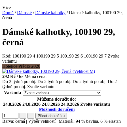
Více
Domů
/
Dámské
/
Dámské kahotky
/
Dámské kalhotky, 100190 29,
černá
Dámské kalhotky, 100190 29,
černá
Kód:
100190 29 4
100190 29 5
100190 29 6
100190 29 7
Zvolte
variantu
Kolekce Prádlo 2026
292 Kč
/ ks
Měrná cena:
Do 2 týdnů po obj.
Do 2 týdnů po obj.
Do 2 týdnů po obj.
Do 2
týdnů po obj.
Zvolte variantu
Varianta
Můžeme doručit do:
24.8.2026
24.8.2026
24.8.2026
24.8.2026
Zvolte variantu
Možnosti doručení
+
−
Přidat do košíku
Barva: černá | Výběr velikostí | Materiál: 94 % bavlna, 6 % elastan