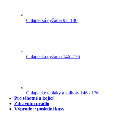
Chlapecká pyžama 92 -146
Chlapecká pyžama 146 -176
Chlapecké tepláky a kalhoty 146 - 176
Pro těhotné a kojící
Zdravotní prádlo
Výprodej / poslední kusy