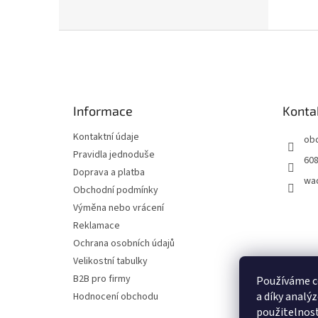
Z
á
p
a
t
Informace
Konta
í
Kontaktní údaje
ob
Pravidla jednoduše
608
Doprava a platba
wa
Obchodní podmínky
Výměna nebo vrácení
Reklamace
Ochrana osobních údajů
Velikostní tabulky
B2B pro firmy
Používáme c
a díky analý
Hodnocení obchodu
použitelnost