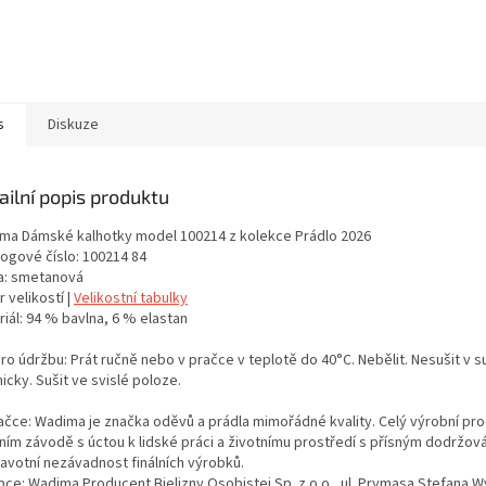
s
Diskuze
ailní popis produktu
ma Dámské kalhotky model 100214 z kolekce Prádlo 2026
logové číslo: 100214 84
a: smetanová
 velikostí |
Velikostní tabulky
iál: 94 % bavlna, 6 % elastan
ro údržbu: Prát ručně nebo v pračce v teplotě do 40°C. Nebělit. Nesušit v s
cky. Sušit ve svislé poloze.
ačce: Wadima je značka oděvů a prádla mimořádné kvality. Celý výrobní proc
tním závodě s úctou k lidské práci a životnímu prostředí s přísným dodržo
ravotní nezávadnost finálních výrobků.
bce: Wadima Producent Bielizny Osobistej Sp. z o.o., ul. Prymasa Stefana 