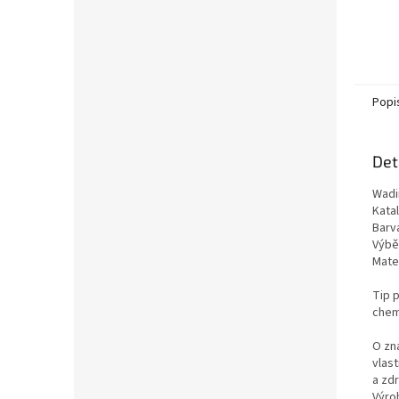
Popi
Det
Wadi
Kata
Barv
Výběr
Mater
Tip p
chemi
O zn
vlas
a zd
Výro