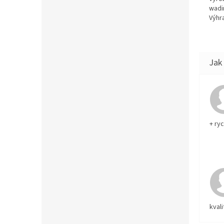
wadi
Výhra
+ ry
kvali