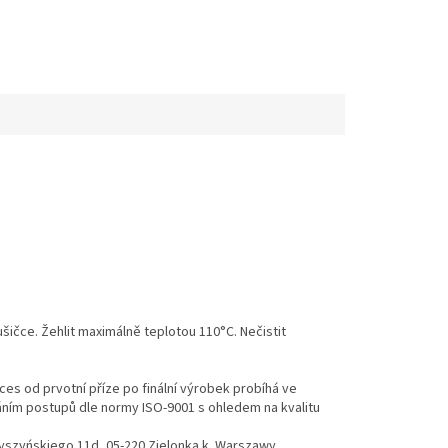
ušičce. Žehlit maximálně teplotou 110°C. Nečistit
es od prvotní příze po finální výrobek probíhá ve
váním postupů dle normy ISO-9001 s ohledem na kvalitu
Wyszyńskiego 11d, 05-220 Zielonka k. Warszawy,