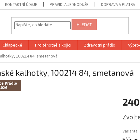
KONTAKTNÍ ÚDAJE
PRAVIDLA JEDNODUŠE
DOPRAVA A PLATBA
HLEDAT
Chlapecké
Pro těhotné a kojící
Zdravotní prádlo
Výprod
alhotky, 100214 84, smetanová
ské kalhotky, 100214 84, smetanová
ce Prádlo
2026
240
Měrná
Zvolt
cena:
Varianta
Můžeme d