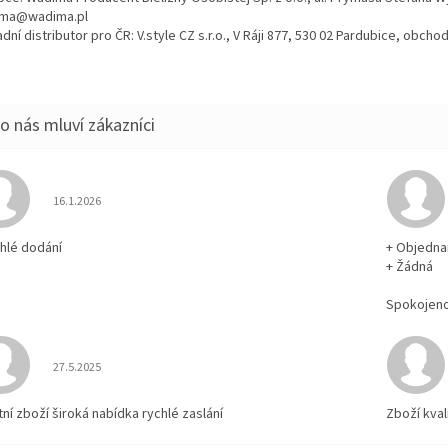
ma@wadima.pl
dní distributor pro ČR: V.style CZ s.r.o., V Ráji 877, 530 02 Pardubice, obc
Hodnocení obchodu je 5 z 5 hvězdiček.
16.1.2026
chlé dodání
+ Objedna
+ Žádná
Spokojen
Hodnocení obchodu je 5 z 5 hvězdiček.
27.5.2025
tní zboží široká nabídka rychlé zaslání
Zboží kval