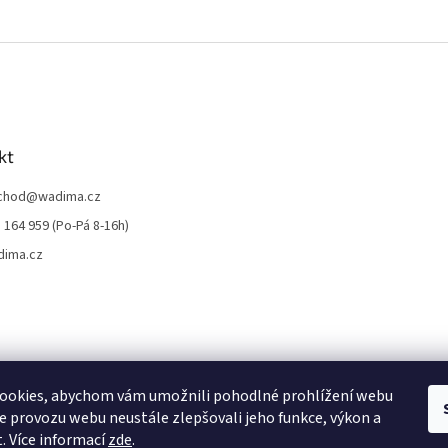
kt
chod
@
wadima.cz
 164 959 (Po-Pá 8-16h)
dima.cz
ookies, abychom vám umožnili pohodlné prohlížení webu
ze provozu webu neustále zlepšovali jeho funkce, výkon a
. Více informací
zde
.