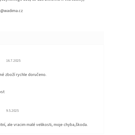
hod@wadima.cz
Hodnocení obchodu je 5 z 5 hvězdiček.
16.7.2025
né zboží rychle doručeno.
ost
Hodnocení obchodu je 5 z 5 hvězdiček.
9.5.2025
itní, ale vracim malé velikosti, moje chyba,škoda.