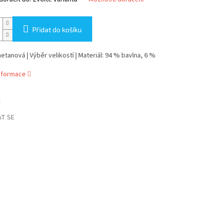
Přidat do košíku
etanová | Výběr velikostí | Materiál: 94 % bavlna, 6 %
informace
T SE