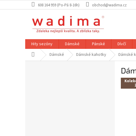
Přejít
608 164 959 (Po-Pá 8-16h)
obchod@wadima.cz
na
obsah
Hity sezóny
Dámské
Pánské
Dívčí
Domů
Dámské
Dámské kahotky
Dámské k
P
Dám
o
s
Kolek
t
r
a
n
n
í
p
a