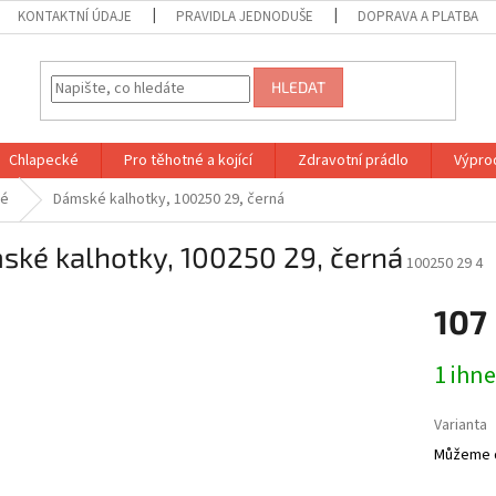
KONTAKTNÍ ÚDAJE
PRAVIDLA JEDNODUŠE
DOPRAVA A PLATBA
HLEDAT
Chlapecké
Pro těhotné a kojící
Zdravotní prádlo
Výprod
ké
Dámské kalhotky, 100250 29, černá
ské kalhotky, 100250 29, černá
100250 29 4
107
Měrná
1 ihn
cena:
Varianta
Můžeme d