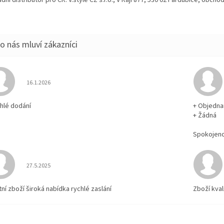
Hodnocení obchodu je 5 z 5 hvězdiček.
16.1.2026
chlé dodání
+ Objedna
+ Žádná
Spokojen
Hodnocení obchodu je 5 z 5 hvězdiček.
27.5.2025
tní zboží široká nabídka rychlé zaslání
Zboží kval