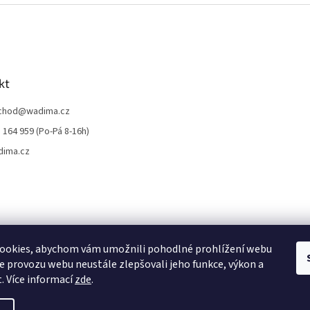
kt
chod
@
wadima.cz
 164 959 (Po-Pá 8-16h)
dima.cz
ookies, abychom vám umožnili pohodlné prohlížení webu
ze provozu webu neustále zlepšovali jeho funkce, výkon a
. Více informací
zde
.