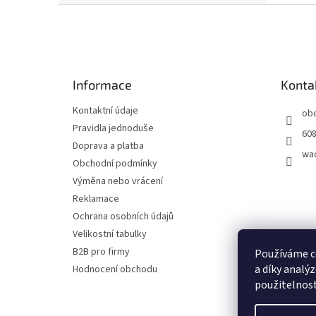
Z
á
p
a
t
Informace
Konta
í
Kontaktní údaje
ob
Pravidla jednoduše
608
Doprava a platba
wa
Obchodní podmínky
Výměna nebo vrácení
Reklamace
Ochrana osobních údajů
Velikostní tabulky
B2B pro firmy
Používáme c
a díky analý
Hodnocení obchodu
použitelnost