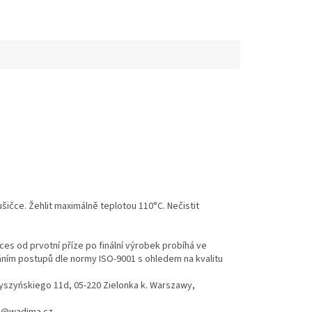
ušičce. Žehlit maximálně teplotou 110°C. Nečistit
es od prvotní příze po finální výrobek probíhá ve
váním postupů dle normy ISO-9001 s ohledem na kvalitu
Wyszyńskiego 11d, 05-220 Zielonka k. Warszawy,
hod@wadima.cz