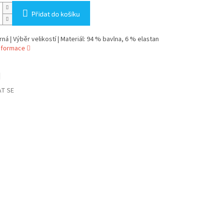
Přidat do košíku
rná | Výběr velikostí | Materiál: 94 % bavlna, 6 % elastan
informace
T SE