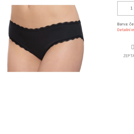
Barva: če
Detailní 
ZEPTA