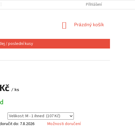
OBCHODNÍ PODMÍNKY
VÝMĚNA NEBO VRÁCENÍ
Přihlášení
REKLAMACE
NÁKUPNÍ
Prázdný košík
KOŠÍK
ej / poslední kusy
 Kč
/ ks
ed
oručit do:
7.8.2026
Možnosti doručení