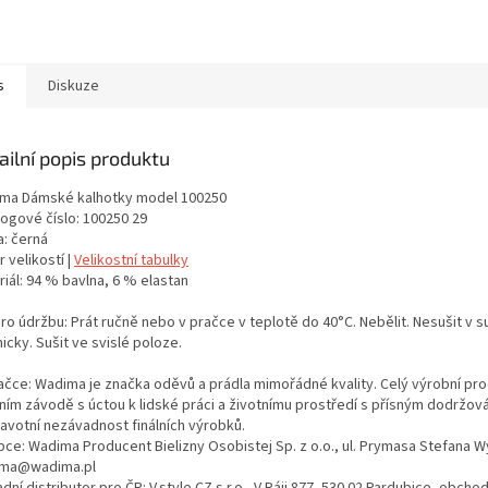
s
Diskuze
ailní popis produktu
ma Dámské kalhotky model 100250
logové číslo: 100250 29
a: černá
 velikostí |
Velikostní tabulky
iál: 94 % bavlna, 6 % elastan
ro údržbu: Prát ručně nebo v pračce v teplotě do 40°C. Nebělit. Nesušit v s
cky. Sušit ve svislé poloze.
ačce: Wadima je značka oděvů a prádla mimořádné kvality. Celý výrobní proc
tním závodě s úctou k lidské práci a životnímu prostředí s přísným dodržo
ravotní nezávadnost finálních výrobků.
bce: Wadima Producent Bielizny Osobistej Sp. z o.o., ul. Prymasa Stefana 
ma@wadima.pl
dní distributor pro ČR: V.style CZ s.r.o., V Ráji 877, 530 02 Pardubice, obc