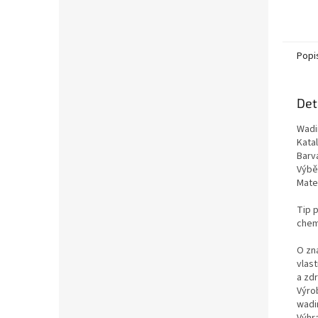
Popi
Det
Wadi
Kata
Barv
Výběr
Mater
Tip p
chemi
O zn
vlas
a zd
Výro
wadi
Výhra