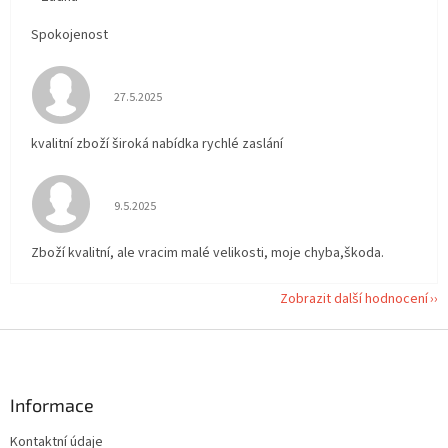
Spokojenost
Hodnocení obchodu je 5 z 5 hvězdiček.
27.5.2025
kvalitní zboží široká nabídka rychlé zaslání
Hodnocení obchodu je 5 z 5 hvězdiček.
9.5.2025
Zboží kvalitní, ale vracim malé velikosti, moje chyba,škoda.
Zobrazit další hodnocení
Z
á
p
a
Informace
t
Kontaktní údaje