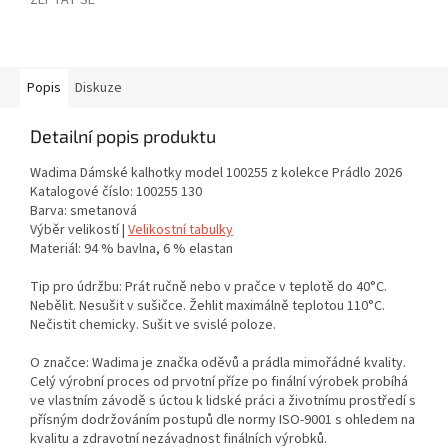
ZEPTAT SE
Popis
Diskuze
Detailní popis produktu
Wadima Dámské kalhotky model 100255 z kolekce Prádlo 2026
Katalogové číslo: 100255 130
Barva: smetanová
Výběr velikostí |
Velikostní tabulky
Materiál: 94 % bavlna, 6 % elastan
Tip pro údržbu: Prát ručně nebo v pračce v teplotě do 40°C.
Nebělit. Nesušit v sušičce. Žehlit maximálně teplotou 110°C.
Nečistit chemicky. Sušit ve svislé poloze.
O značce: Wadima je značka oděvů a prádla mimořádné kvality.
Celý výrobní proces od prvotní příze po finální výrobek probíhá
ve vlastním závodě s úctou k lidské práci a životnímu prostředí s
přísným dodržováním postupů dle normy ISO-9001 s ohledem na
kvalitu a zdravotní nezávadnost finálních výrobků.