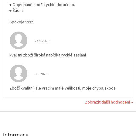
+ Objednané zboží rychle doručeno.
+ Žádná
Spokojenost
Hodnocení obchodu je 5 z 5 hvězdiček.
27.5.2025
kvalitní zboží široká nabídka rychlé zaslání
Hodnocení obchodu je 5 z 5 hvězdiček.
9.5.2025
Zboží kvalitní, ale vracim malé velikosti, moje chyba,škoda.
Zobrazit další hodnocení
Z
á
p
a
Informace