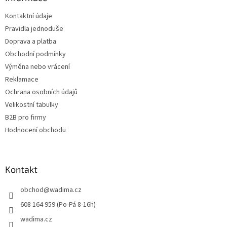
t
Kontaktní údaje
í
Pravidla jednoduše
Doprava a platba
Obchodní podmínky
Výměna nebo vrácení
Reklamace
Ochrana osobních údajů
Velikostní tabulky
B2B pro firmy
Hodnocení obchodu
Kontakt
obchod
@
wadima.cz
608 164 959 (Po-Pá 8-16h)
wadima.cz