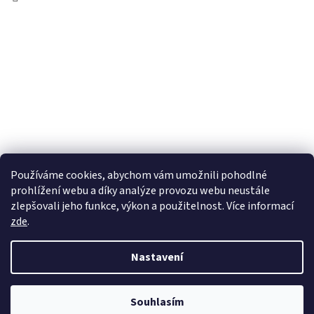
Používáme cookies, abychom vám umožnili pohodlné
prohlížení webu a díky analýze provozu webu neustále
zlepšovali jeho funkce, výkon a použitelnost. Více informací
zde
.
Vytvořil Shoptet
Nastavení
Copyright 2026
wadima.cz - kvalitní oblečení a prádlo pro
Souhlasím
celou rodinu
. Všechna práva vyhrazena.