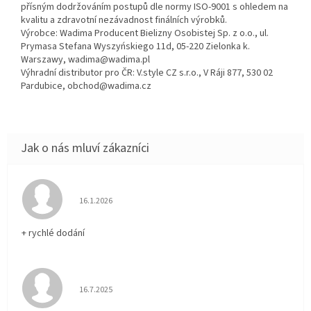
přísným dodržováním postupů dle normy ISO-9001 s ohledem na
kvalitu a zdravotní nezávadnost finálních výrobků.
Výrobce: Wadima Producent Bielizny Osobistej Sp. z o.o., ul.
Prymasa Stefana Wyszyńskiego 11d, 05-220 Zielonka k.
Warszawy, wadima@wadima.pl
Výhradní distributor pro ČR: V.style CZ s.r.o., V Ráji 877, 530 02
Pardubice, obchod@wadima.cz
Hodnocení obchodu je 5 z 5 hvězdiček.
16.1.2026
+ rychlé dodání
Hodnocení obchodu je 5 z 5 hvězdiček.
16.7.2025