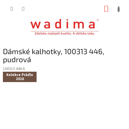
Přejít
NÁKUP
na
obsah
KOŠÍK
Dámské kalhotky, 100313 446,
pudrová
100313 446 6
Kolekce Prádlo
2026