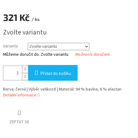
321 Kč
/ ks
Měrná
Zvolte variantu
cena:
Varianta
Můžeme doručit do:
Zvolte variantu
Možnosti doručení
Přidat do košíku
Barva: černá | Výběr velikostí | Materiál: 94 % bavlna, 6 % elastan
Detailní informace
ZEPTAT SE