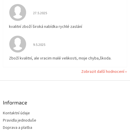
Hodnocení obchodu je 5 z 5 hvězdiček.
27.5.2025
kvalitní zboží široká nabídka rychlé zaslání
Hodnocení obchodu je 5 z 5 hvězdiček.
9.5.2025
Zboží kvalitní, ale vracim malé velikosti, moje chyba,škoda.
Zobrazit další hodnocení
Z
á
p
a
Informace
t
Kontaktní údaje
í
Pravidla jednoduše
Doprava a platba