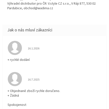
Výhradní distributor pro ČR: V.style CZ s.r.o., V Ráji 877, 530 02
Pardubice, obchod@wadima.cz
Hodnocení obchodu je 5 z 5 hvězdiček.
16.1.2026
+ rychlé dodání
Hodnocení obchodu je 5 z 5 hvězdiček.
16.7.2025
+ Objednané zboží rychle doručeno.
+ Žádná
Spokojenost