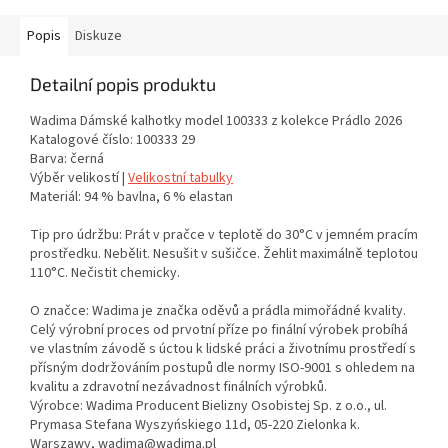
Popis
Diskuze
Detailní popis produktu
Wadima Dámské kalhotky model 100333 z kolekce Prádlo 2026
Katalogové číslo: 100333 29
Barva: černá
Výběr velikostí |
Velikostní tabulky
Materiál: 94 % bavlna, 6 % elastan
Tip pro údržbu: Prát v pračce v teplotě do 30°C v jemném pracím
prostředku. Nebělit. Nesušit v sušičce. Žehlit maximálně teplotou
110°C. Nečistit chemicky.
O značce: Wadima je značka oděvů a prádla mimořádné kvality.
Celý výrobní proces od prvotní příze po finální výrobek probíhá
ve vlastním závodě s úctou k lidské práci a životnímu prostředí s
přísným dodržováním postupů dle normy ISO-9001 s ohledem na
kvalitu a zdravotní nezávadnost finálních výrobků.
Výrobce: Wadima Producent Bielizny Osobistej Sp. z o.o., ul.
Prymasa Stefana Wyszyńskiego 11d, 05-220 Zielonka k.
Warszawy, wadima@wadima.pl