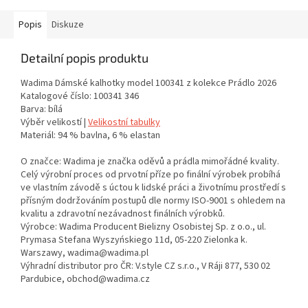
Popis
Diskuze
Detailní popis produktu
Wadima Dámské kalhotky model 100341 z kolekce Prádlo 2026
Katalogové číslo: 100341 346
Barva: bílá
Výběr velikostí |
Velikostní tabulky
Materiál: 94 % bavlna, 6 % elastan
O značce: Wadima je značka oděvů a prádla mimořádné kvality.
Celý výrobní proces od prvotní příze po finální výrobek probíhá
ve vlastním závodě s úctou k lidské práci a životnímu prostředí s
přísným dodržováním postupů dle normy ISO-9001 s ohledem na
kvalitu a zdravotní nezávadnost finálních výrobků.
Výrobce: Wadima Producent Bielizny Osobistej Sp. z o.o., ul.
Prymasa Stefana Wyszyńskiego 11d, 05-220 Zielonka k.
Warszawy, wadima@wadima.pl
Výhradní distributor pro ČR: V.style CZ s.r.o., V Ráji 877, 530 02
Pardubice, obchod@wadima.cz