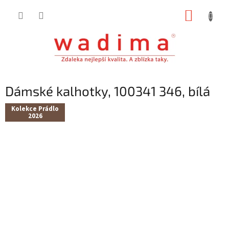
Přejít
NÁKUP
na
obsah
KOŠÍK
Dámské kalhotky, 100341 346, bílá
Kolekce Prádlo
2026