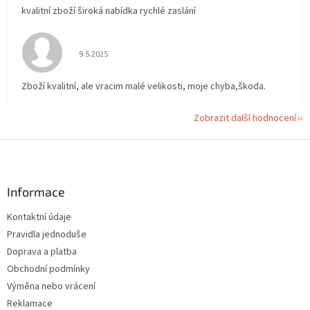
kvalitní zboží široká nabídka rychlé zaslání
Hodnocení obchodu je 5 z 5 hvězdiček.
9.5.2025
Zboží kvalitní, ale vracim malé velikosti, moje chyba,škoda.
Zobrazit další hodnocení
Z
á
p
a
Informace
t
Kontaktní údaje
í
Pravidla jednoduše
Doprava a platba
Obchodní podmínky
Výměna nebo vrácení
Reklamace