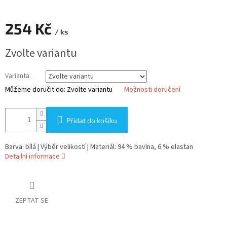
254 Kč
/ ks
Měrná
Zvolte variantu
cena:
Varianta
Můžeme doručit do:
Zvolte variantu
Možnosti doručení
Přidat do košíku
Barva: bílá | Výběr velikostí | Materiál: 94 % bavlna, 6 % elastan
Detailní informace
ZEPTAT SE