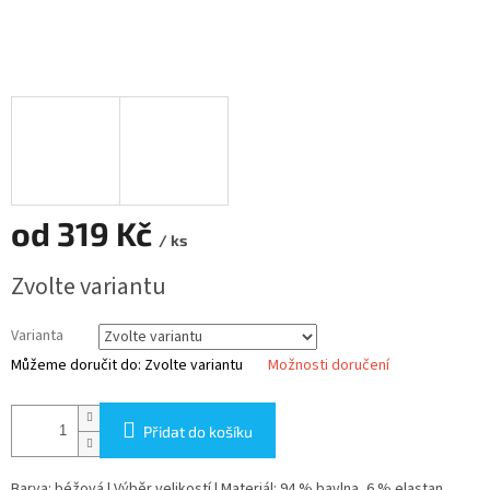
od
319 Kč
/ ks
Měrná
Zvolte variantu
cena:
Varianta
Můžeme doručit do:
Zvolte variantu
Možnosti doručení
Přidat do košíku
Barva: béžová | Výběr velikostí | Materiál: 94 % bavlna, 6 % elastan