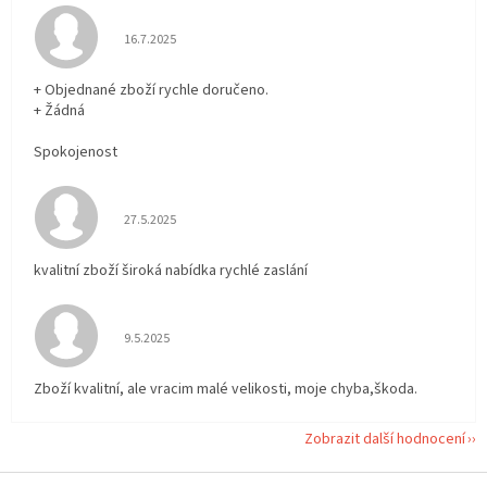
Hodnocení obchodu je 5 z 5 hvězdiček.
16.7.2025
+ Objednané zboží rychle doručeno.
+ Žádná
Spokojenost
Hodnocení obchodu je 5 z 5 hvězdiček.
27.5.2025
kvalitní zboží široká nabídka rychlé zaslání
Hodnocení obchodu je 5 z 5 hvězdiček.
9.5.2025
Zboží kvalitní, ale vracim malé velikosti, moje chyba,škoda.
Zobrazit další hodnocení
Z