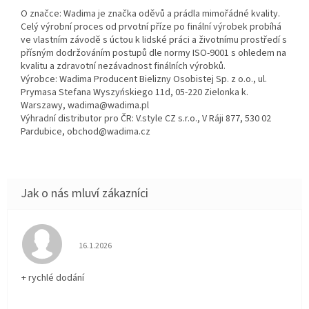
O značce: Wadima je značka oděvů a prádla mimořádné kvality.
Celý výrobní proces od prvotní příze po finální výrobek probíhá
ve vlastním závodě s úctou k lidské práci a životnímu prostředí s
přísným dodržováním postupů dle normy ISO-9001 s ohledem na
kvalitu a zdravotní nezávadnost finálních výrobků.
Výrobce: Wadima Producent Bielizny Osobistej Sp. z o.o., ul.
Prymasa Stefana Wyszyńskiego 11d, 05-220 Zielonka k.
Warszawy, wadima@wadima.pl
Výhradní distributor pro ČR: V.style CZ s.r.o., V Ráji 877, 530 02
Pardubice, obchod@wadima.cz
Hodnocení obchodu je 5 z 5 hvězdiček.
16.1.2026
+ rychlé dodání