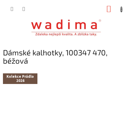
Přejít
NÁKUP
na
obsah
KOŠÍK
Dámské kalhotky, 100347 470,
béžová
Kolekce Prádlo
2026