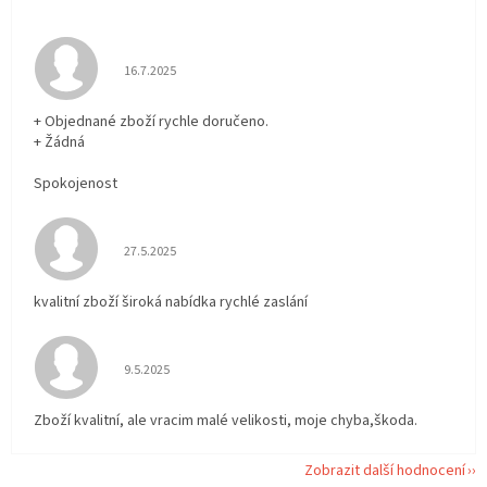
Hodnocení obchodu je 5 z 5 hvězdiček.
16.7.2025
+ Objednané zboží rychle doručeno.
+ Žádná
Spokojenost
Hodnocení obchodu je 5 z 5 hvězdiček.
27.5.2025
kvalitní zboží široká nabídka rychlé zaslání
Hodnocení obchodu je 5 z 5 hvězdiček.
9.5.2025
Zboží kvalitní, ale vracim malé velikosti, moje chyba,škoda.
Zobrazit další hodnocení