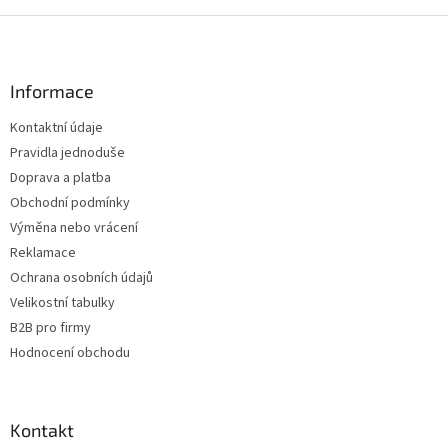
Z
á
p
a
Informace
t
Kontaktní údaje
í
Pravidla jednoduše
Doprava a platba
Obchodní podmínky
Výměna nebo vrácení
Reklamace
Ochrana osobních údajů
Velikostní tabulky
B2B pro firmy
Hodnocení obchodu
Kontakt