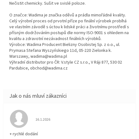
Nečistit chemicky. Sušit ve svislé poloze.
O značce: Wadima je značka oděvů a prádla mimořádné kvality.
Celý výrobní proces od prvotní příze po finální výrobek probíhá
ve vlastním závodě s úctou k lidské práci a životnímu prostředí s
přísným dodržováním postupů dle normy ISO-9001 s ohledem na
kvalitu a zdravotní nezávadnost finálních výrobků.
Výrobce: Wadima Producent Bielizny Osobistej Sp. z o.o., ul.
Prymasa Stefana Wyszyńskiego 11d, 05-220 Zielonka k.
Warszawy, wadima@wadima.pl
Výhradní distributor pro ČR: V.style CZ s.r.o., V Ráji 877, 530 02
Pardubice, obchod@wadima.cz
Hodnocení obchodu je 5 z 5 hvězdiček.
16.1.2026
+ rychlé dodání