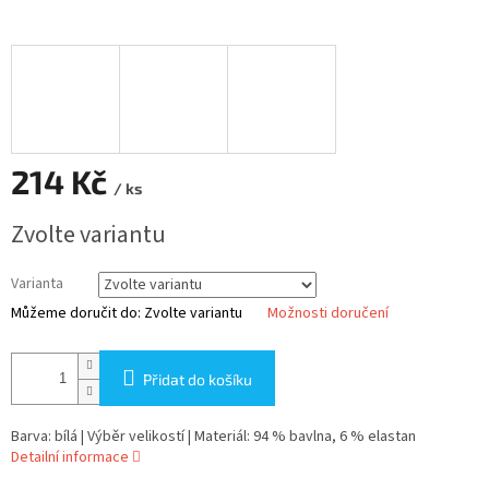
214 Kč
/ ks
Měrná
Zvolte variantu
cena:
Varianta
Můžeme doručit do:
Zvolte variantu
Možnosti doručení
Přidat do košíku
Barva: bílá | Výběr velikostí | Materiál: 94 % bavlna, 6 % elastan
Detailní informace