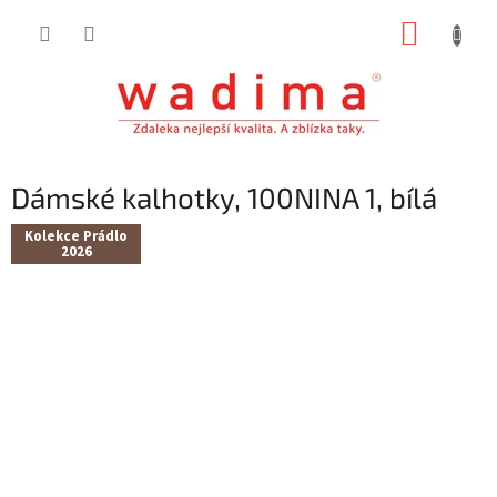
Přejít
NÁKUP
na
obsah
KOŠÍK
Dámské kalhotky, 100NINA 1, bílá
Kolekce Prádlo
2026