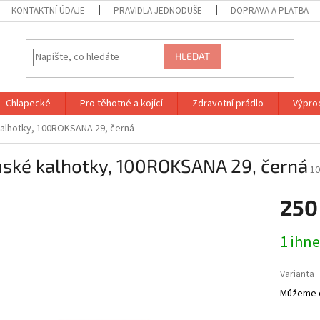
KONTAKTNÍ ÚDAJE
PRAVIDLA JEDNODUŠE
DOPRAVA A PLATBA
HLEDAT
Chlapecké
Pro těhotné a kojící
Zdravotní prádlo
Výprod
alhotky, 100ROKSANA 29, černá
ské kalhotky, 100ROKSANA 29, černá
1
250
Měrná
1 ihne
cena:
Varianta
Můžeme d