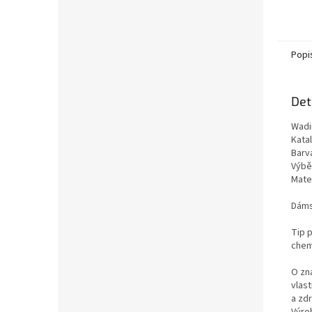
Popi
Det
Wadi
Kata
Barv
Výběr
Mater
Dáms
Tip p
chemi
O zn
vlas
a zd
Výro