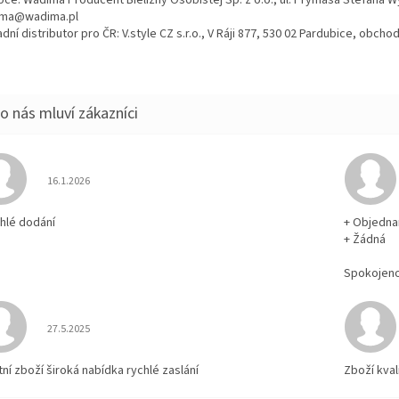
ma@wadima.pl
dní distributor pro ČR: V.style CZ s.r.o., V Ráji 877, 530 02 Pardubice, obc
Hodnocení obchodu je 5 z 5 hvězdiček.
16.1.2026
chlé dodání
+ Objedna
+ Žádná
Spokojen
Hodnocení obchodu je 5 z 5 hvězdiček.
27.5.2025
tní zboží široká nabídka rychlé zaslání
Zboží kval