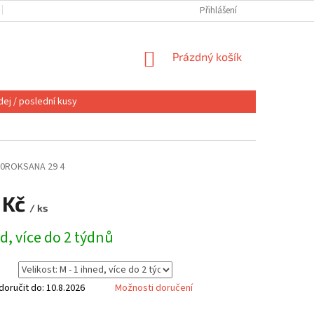
OBCHODNÍ PODMÍNKY
VÝMĚNA NEBO VRÁCENÍ
Přihlášení
REKLAMACE
NÁKUPNÍ
Prázdný košík
KOŠÍK
ej / poslední kusy
00ROKSANA 29 4
 Kč
/ ks
d, více do 2 týdnů
oručit do:
10.8.2026
Možnosti doručení