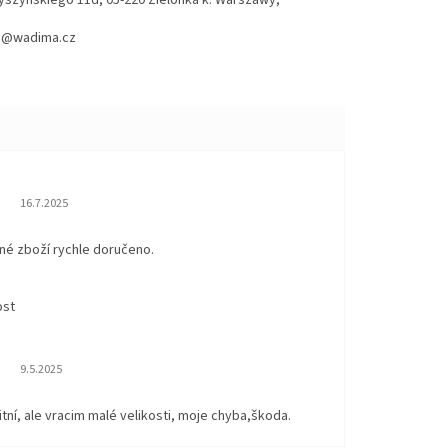
hod@wadima.cz
Hodnocení obchodu je 5 z 5 hvězdiček.
16.7.2025
né zboží rychle doručeno.
ost
Hodnocení obchodu je 5 z 5 hvězdiček.
9.5.2025
itní, ale vracim malé velikosti, moje chyba,škoda.