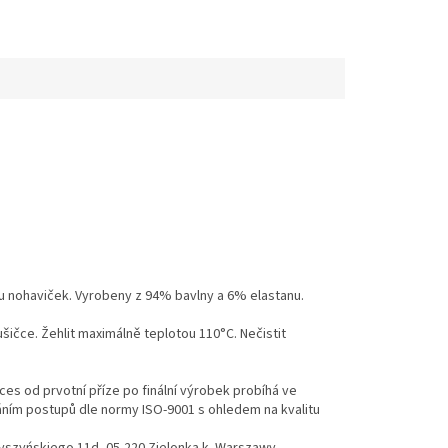
 nohaviček. Vyrobeny z 94% bavlny a 6% elastanu.
ušičce. Žehlit maximálně teplotou 110°C. Nečistit
es od prvotní příze po finální výrobek probíhá ve
váním postupů dle normy ISO-9001 s ohledem na kvalitu
Wyszyńskiego 11d, 05-220 Zielonka k. Warszawy,