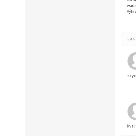
wadi
Výhra
+ ry
kvali