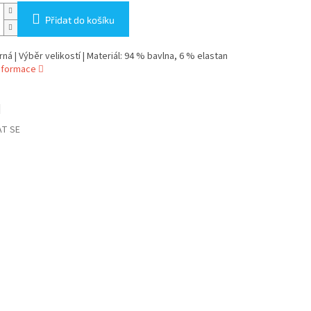
Přidat do košíku
rná | Výběr velikostí | Materiál: 94 % bavlna, 6 % elastan
informace
T SE