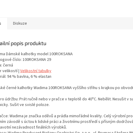
s
Diskuze
ailní popis produktu
ma Dámské kalhotky model 100ROKSANA
logové číslo: 100ROKSANA 29
a: černá
 velikostí |
Velikostní tabulky
iál: 94 % bavlna, 6 % elastan
ké černé kalhotky Wadima 100ROKSANA vyššího střihu s krajkou po obvodu
ro údržbu: Prát ručně nebo v pračce v teplotě do 40°C. Nebělit. Nesušit v s
cky. Sušit ve svislé poloze.
ačce: Wadima je značka oděvů a prádla mimořádné kvality. Celý výrobní proc
tním závodě s úctou k lidské práci a životnímu prostředí s přísným dodržo
ravotní nezávadnost finálních výrobků.
bce: Wadima Producent Bielizny Osobistej Sp. z o.o., ul. Prymasa Stefana 