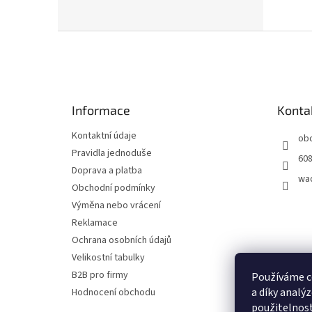
Z
á
p
a
t
Informace
Konta
í
Kontaktní údaje
ob
Pravidla jednoduše
608
Doprava a platba
wa
Obchodní podmínky
Výměna nebo vrácení
Reklamace
Ochrana osobních údajů
Velikostní tabulky
B2B pro firmy
Používáme c
a díky analý
Hodnocení obchodu
použitelnost