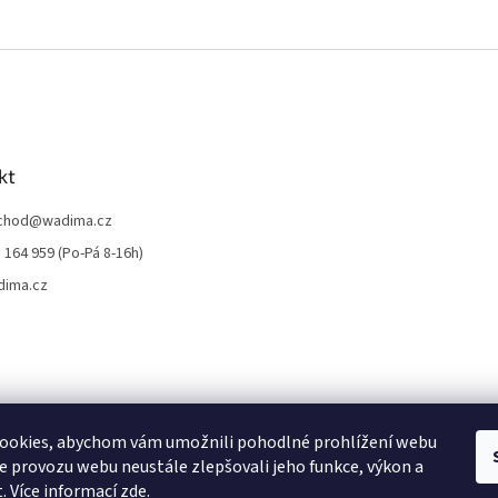
kt
chod
@
wadima.cz
 164 959 (Po-Pá 8-16h)
dima.cz
ookies, abychom vám umožnili pohodlné prohlížení webu
ze provozu webu neustále zlepšovali jeho funkce, výkon a
. Více informací
zde
.