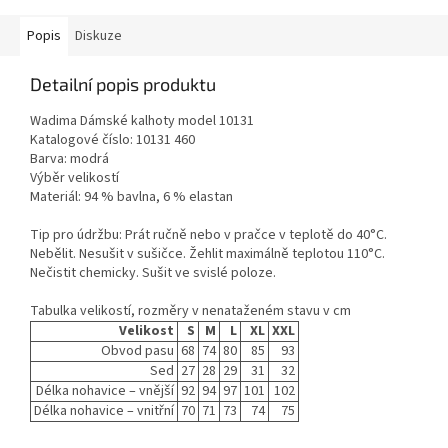
Popis
Diskuze
Detailní popis produktu
Wadima Dámské kalhoty model 10131
Katalogové číslo: 10131 460
Barva: modrá
Výběr velikostí
Materiál: 94 % bavlna, 6 % elastan
Tip pro údržbu: Prát ručně nebo v pračce v teplotě do 40°C.
Nebělit. Nesušit v sušičce. Žehlit maximálně teplotou 110°C.
Nečistit chemicky. Sušit ve svislé poloze.
Tabulka velikostí, rozměry v nenataženém stavu v cm
Velikost
S
M
L
XL
XXL
Obvod pasu
68
74
80
85
93
Sed
27
28
29
31
32
Délka nohavice – vnější
92
94
97
101
102
Délka nohavice – vnitřní
70
71
73
74
75