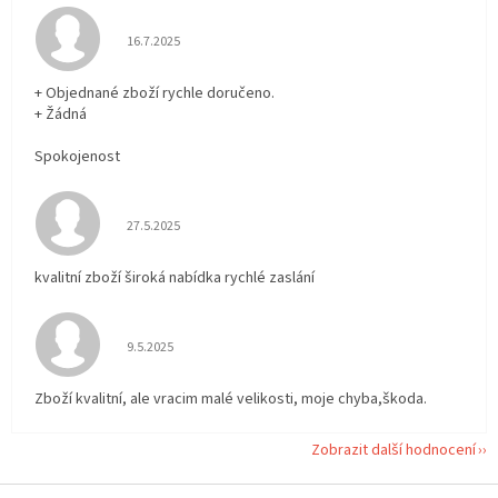
Hodnocení obchodu je 5 z 5 hvězdiček.
16.7.2025
+ Objednané zboží rychle doručeno.
+ Žádná
Spokojenost
Hodnocení obchodu je 5 z 5 hvězdiček.
27.5.2025
kvalitní zboží široká nabídka rychlé zaslání
Hodnocení obchodu je 5 z 5 hvězdiček.
9.5.2025
Zboží kvalitní, ale vracim malé velikosti, moje chyba,škoda.
Zobrazit další hodnocení
Z