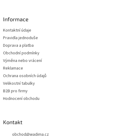
á
p
a
Informace
t
Kontaktní údaje
í
Pravidla jednoduše
Doprava a platba
Obchodní podmínky
Výměna nebo vrácení
Reklamace
Ochrana osobních údajů
Velikostní tabulky
B2B pro firmy
Hodnocení obchodu
Kontakt
obchod
@
wadima.cz