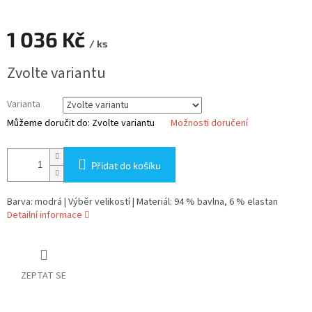
1 036 Kč
/ ks
Měrná
Zvolte variantu
cena:
Varianta
Můžeme doručit do:
Zvolte variantu
Možnosti doručení
Přidat do košíku
Barva: modrá | Výběr velikostí | Materiál: 94 % bavlna, 6 % elastan
Detailní informace
ZEPTAT SE