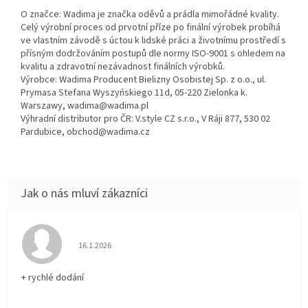
O značce: Wadima je značka oděvů a prádla mimořádné kvality.
Celý výrobní proces od prvotní příze po finální výrobek probíhá
ve vlastním závodě s úctou k lidské práci a životnímu prostředí s
přísným dodržováním postupů dle normy ISO-9001 s ohledem na
kvalitu a zdravotní nezávadnost finálních výrobků.
Výrobce: Wadima Producent Bielizny Osobistej Sp. z o.o., ul.
Prymasa Stefana Wyszyńskiego 11d, 05-220 Zielonka k.
Warszawy, wadima@wadima.pl
Výhradní distributor pro ČR: V.style CZ s.r.o., V Ráji 877, 530 02
Pardubice, obchod@wadima.cz
Hodnocení obchodu je 5 z 5 hvězdiček.
16.1.2026
+ rychlé dodání