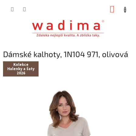
Přejít
NÁKUP
na
obsah
KOŠÍK
Dámské kalhoty, 1N104 971, olivová
Kolekce
Halenky a šaty
2026