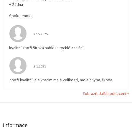
+ Žádná
Spokojenost
Hodnocení obchodu je 5 z 5 hvězdiček.
27.5.2025
kvalitní zboží široká nabídka rychlé zaslání
Hodnocení obchodu je 5 z 5 hvězdiček.
9.5.2025
Zboží kvalitní, ale vracim malé velikosti, moje chyba,škoda.
Zobrazit další hodnocení
Z
á
p
a
Informace
t