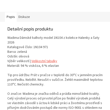
Popis
Diskuze
Detailní popis produktu
Wadima Dámské kalhoty model 1N104 z kolekce Halenky a šaty
2026
Katalogové číslo: 1N104 971
Barva: zelená
Odstín: olivová
Výběr velikostí |
Velikostní tabulky
Materiál: 94 % viskóza, 6 % elastan
Tip pro údržbu: Prát v pračce v teplotě do 30°C v jemném pracím
prostředku. Nebělit. Nesušit v sušičce. Žehlit maximálně teplotou
110°C. Nečistit chemicky.
O značce: Wadima je značka oděvů a prádla mimořádné kvality.
Celý výrobní proces od prvotní příze po finální výrobek probíhá
ve vlastním závodě s úctou k lidské práci a životnímu prostředí s
přísným dodržováním postupů dle normy ISO-9001 s ohledem na