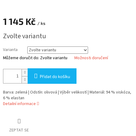
1 145 Kč
/ ks
Měrná
Zvolte variantu
cena:
Varianta
Můžeme doručit do:
Zvolte variantu
Možnosti doručení
Přidat do košíku
Barva: zelená | Odstín: olivová | Výběr velikostí | Materiál: 94 % viskóza,
6 % elastan
Detailní informace
ZEPTAT SE