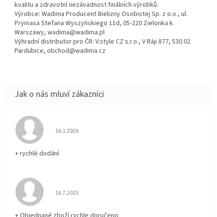
kvalitu a zdravotní nezávadnost finálních výrobků.
Výrobce: Wadima Producent Bielizny Osobistej Sp. z o.o., ul.
Prymasa Stefana Wyszyńskiego 11d, 05-220 Zielonka k.
Warszawy, wadima@wadima.pl
Výhradní distributor pro ČR: V.style CZ s.r.o., V Ráji 877, 530 02
Pardubice, obchod@wadima.cz
Hodnocení obchodu je 5 z 5 hvězdiček.
16.1.2026
+ rychlé dodání
Hodnocení obchodu je 5 z 5 hvězdiček.
16.7.2025
+ Objednané zboží rychle doručeno.