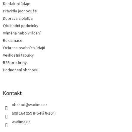
Kontaktní údaje
í
Pravidla jednoduše
Doprava a platba
Obchodní podmínky
Výměna nebo vrácení
Reklamace
Ochrana osobních údajů
Velikostní tabulky
B2B pro firmy
Hodnocení obchodu
Kontakt
obchod
@
wadima.cz
608 164 959 (Po-Pá 8-16h)
wadima.cz