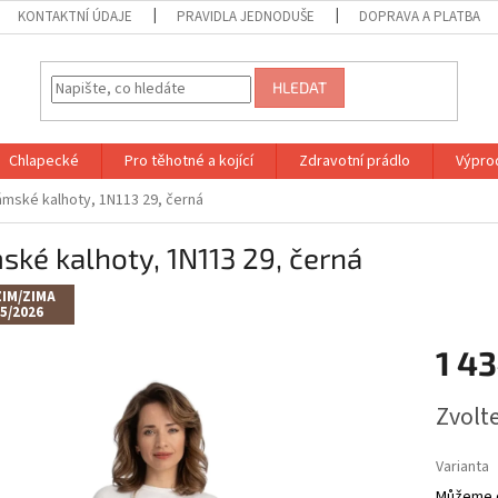
KONTAKTNÍ ÚDAJE
PRAVIDLA JEDNODUŠE
DOPRAVA A PLATBA
HLEDAT
Chlapecké
Pro těhotné a kojící
Zdravotní prádlo
Výprod
mské kalhoty, 1N113 29, černá
ké kalhoty, 1N113 29, černá
IM/ZIMA
5/2026
1 4
Měrná
Zvolt
cena:
Varianta
Můžeme d