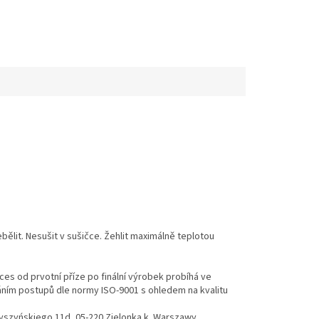
ělit. Nesušit v sušičce. Žehlit maximálně teplotou
es od prvotní příze po finální výrobek probíhá ve
váním postupů dle normy ISO-9001 s ohledem na kvalitu
Wyszyńskiego 11d, 05-220 Zielonka k. Warszawy,