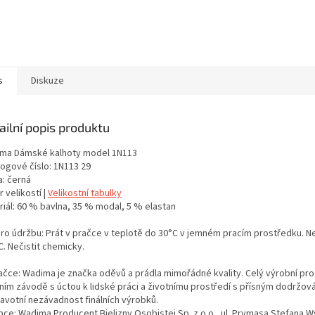
s
Diskuze
ailní popis produktu
ma Dámské kalhoty model 1N113
logové číslo: 1N113 29
a: černá
 velikostí |
Velikostní tabulky
riál: 60 % bavlna, 35 % modal, 5 % elastan
pro údržbu: Prát v pračce v teplotě do 30°C v jemném pracím prostředku. Neb
. Nečistit chemicky.
ačce: Wadima je značka oděvů a prádla mimořádné kvality. Celý výrobní proc
tním závodě s úctou k lidské práci a životnímu prostředí s přísným dodržo
ravotní nezávadnost finálních výrobků.
bce: Wadima Producent Bielizny Osobistej Sp. z o.o., ul. Prymasa Stefana 