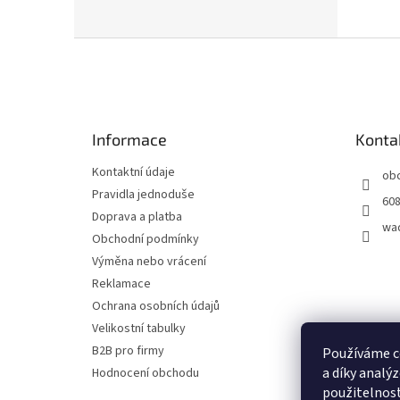
Z
á
p
a
t
Informace
Konta
í
Kontaktní údaje
ob
Pravidla jednoduše
608
Doprava a platba
wa
Obchodní podmínky
Výměna nebo vrácení
Reklamace
Ochrana osobních údajů
Velikostní tabulky
B2B pro firmy
Používáme c
a díky analý
Hodnocení obchodu
použitelnost