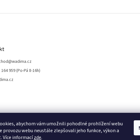
kt
chod
@
wadima.cz
 164 959 (Po-Pá 8-16h)
dima.cz
ookies, abychom vám umožnili pohodlné prohlížení webu
ze provozu webu neustále zlepšovali jeho funkce, výkon a
. Více informací
zde
.