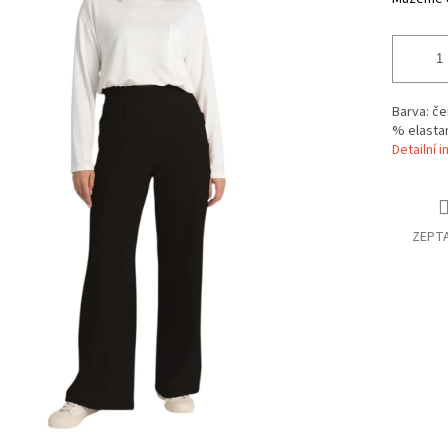
Barva: če
% elasta
Detailní 
ZEPTA