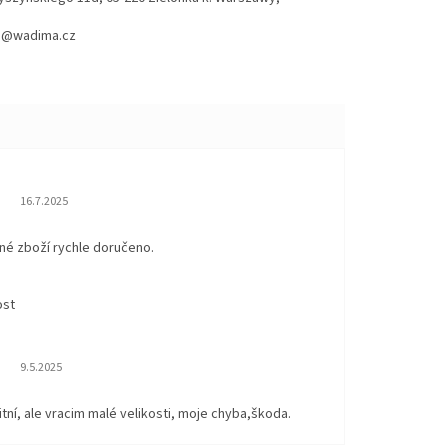
hod@wadima.cz
Hodnocení obchodu je 5 z 5 hvězdiček.
16.7.2025
né zboží rychle doručeno.
ost
Hodnocení obchodu je 5 z 5 hvězdiček.
9.5.2025
itní, ale vracim malé velikosti, moje chyba,škoda.