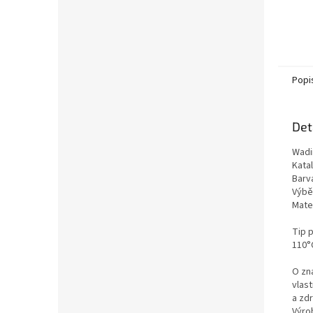
Popi
Det
Wadi
Kata
Barv
Výběr
Mate
Tip 
110°C
O zn
vlas
a zd
Výro