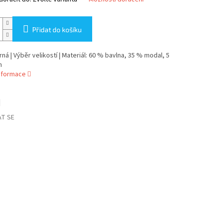
Přidat do košíku
rná | Výběr velikostí | Materiál: 60 % bavlna, 35 % modal, 5
n
informace
T SE