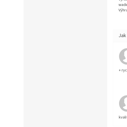
wadi
Výhra
+ ry
kvali