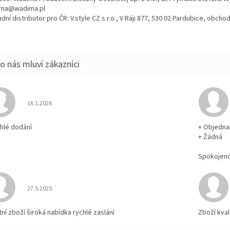
ma@wadima.pl
dní distributor pro ČR: V.style CZ s.r.o., V Ráji 877, 530 02 Pardubice, obc
Hodnocení obchodu je 5 z 5 hvězdiček.
16.1.2026
chlé dodání
+ Objedna
+ Žádná
Spokojen
Hodnocení obchodu je 5 z 5 hvězdiček.
27.5.2025
tní zboží široká nabídka rychlé zaslání
Zboží kval