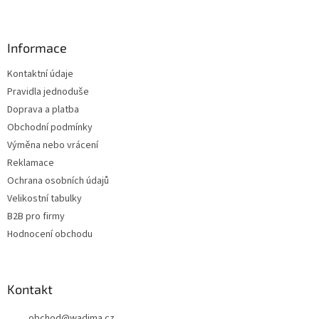
Z
á
p
a
Informace
t
Kontaktní údaje
í
Pravidla jednoduše
Doprava a platba
Obchodní podmínky
Výměna nebo vrácení
Reklamace
Ochrana osobních údajů
Velikostní tabulky
B2B pro firmy
Hodnocení obchodu
Kontakt
obchod
@
wadima.cz