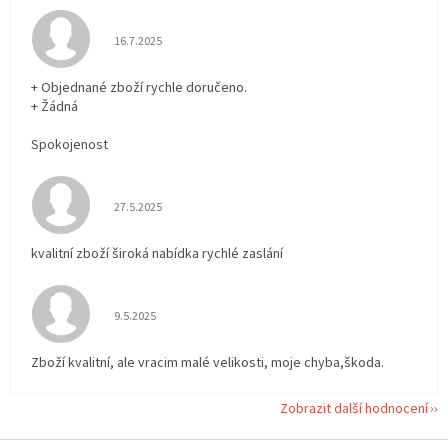
Hodnocení obchodu je 5 z 5 hvězdiček.
16.7.2025
+ Objednané zboží rychle doručeno.
+ Žádná
Spokojenost
Hodnocení obchodu je 5 z 5 hvězdiček.
27.5.2025
kvalitní zboží široká nabídka rychlé zaslání
Hodnocení obchodu je 5 z 5 hvězdiček.
9.5.2025
Zboží kvalitní, ale vracim malé velikosti, moje chyba,škoda.
Zobrazit další hodnocení