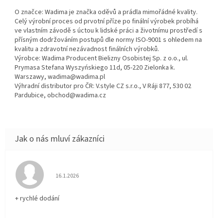
O značce: Wadima je značka oděvů a prádla mimořádné kvality.
Celý výrobní proces od prvotní příze po finální výrobek probíhá
ve vlastním závodě s úctou k lidské práci a životnímu prostředí s
přísným dodržováním postupů dle normy ISO-9001 s ohledem na
kvalitu a zdravotní nezávadnost finálních výrobků.
Výrobce: Wadima Producent Bielizny Osobistej Sp. z o.o., ul.
Prymasa Stefana Wyszyńskiego 11d, 05-220 Zielonka k.
Warszawy, wadima@wadima.pl
Výhradní distributor pro ČR: V.style CZ s.r.o., V Ráji 877, 530 02
Pardubice, obchod@wadima.cz
Hodnocení obchodu je 5 z 5 hvězdiček.
16.1.2026
+ rychlé dodání