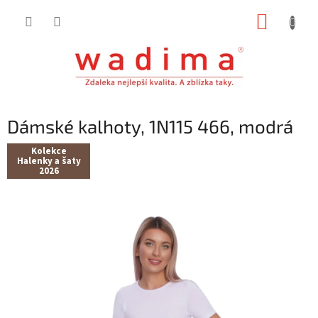
Přejít
NÁKUP
na
obsah
KOŠÍK
Dámské kalhoty, 1N115 466, modrá
Kolekce
Halenky a šaty
2026