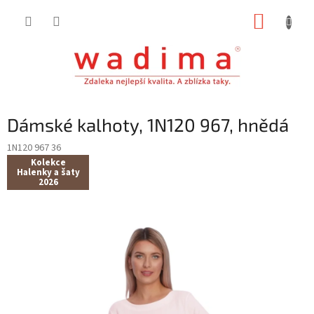
Přejít
NÁKUP
na
obsah
KOŠÍK
Dámské kalhoty, 1N120 967, hnědá
1N120 967 36
Kolekce
Halenky a šaty
2026