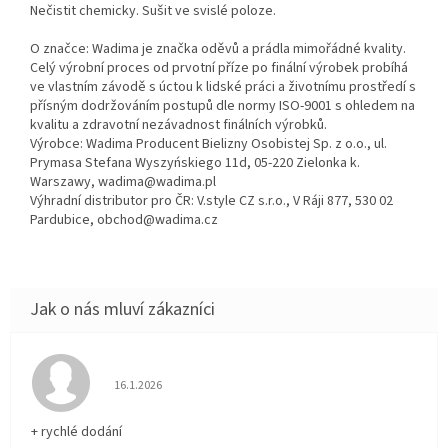
Nečistit chemicky. Sušit ve svislé poloze.
O značce: Wadima je značka oděvů a prádla mimořádné kvality.
Celý výrobní proces od prvotní příze po finální výrobek probíhá
ve vlastním závodě s úctou k lidské práci a životnímu prostředí s
přísným dodržováním postupů dle normy ISO-9001 s ohledem na
kvalitu a zdravotní nezávadnost finálních výrobků.
Výrobce: Wadima Producent Bielizny Osobistej Sp. z o.o., ul.
Prymasa Stefana Wyszyńskiego 11d, 05-220 Zielonka k.
Warszawy, wadima@wadima.pl
Výhradní distributor pro ČR: V.style CZ s.r.o., V Ráji 877, 530 02
Pardubice, obchod@wadima.cz
Hodnocení obchodu je 5 z 5 hvězdiček.
16.1.2026
+ rychlé dodání