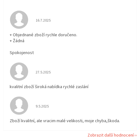
Hodnocení obchodu je 5 z 5 hvězdiček.
16.7.2025
+ Objednané zboží rychle doručeno.
+ Žádná
Spokojenost
Hodnocení obchodu je 5 z 5 hvězdiček.
27.5.2025
kvalitní zboží široká nabídka rychlé zaslání
Hodnocení obchodu je 5 z 5 hvězdiček.
9.5.2025
Zboží kvalitní, ale vracim malé velikosti, moje chyba,škoda.
Zobrazit další hodnocení