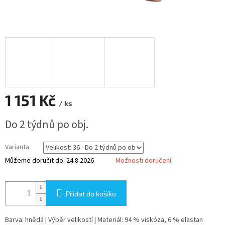
1 151 Kč
/ ks
Měrná
Do 2 týdnů po obj.
cena:
Varianta
Můžeme doručit do:
24.8.2026
Možnosti doručení
Přidat do košíku
Barva: hnědá | Výběr velikostí | Materiál: 94 % viskóza, 6 % elastan