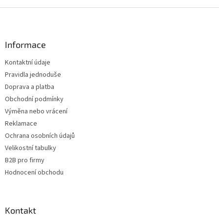
Z
á
p
a
Informace
t
Kontaktní údaje
í
Pravidla jednoduše
Doprava a platba
Obchodní podmínky
Výměna nebo vrácení
Reklamace
Ochrana osobních údajů
Velikostní tabulky
B2B pro firmy
Hodnocení obchodu
Kontakt