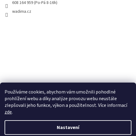
608 164 959 (Po-Pá 8-16h)
wadima.cz
Používáme cookies, abychom vám umožnili pohodlné
prohlížení webu a díky analýze provozu webu neustále
zlepšovali jeho funkce, výkon a použitelnost. Více informací
zde
.
Vytvořil Shoptet
Nastavení