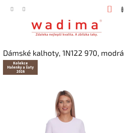
Přejít
NÁKUP
na
obsah
KOŠÍK
Dámské kalhoty, 1N122 970, modrá
Kolekce
Halenky a šaty
2026