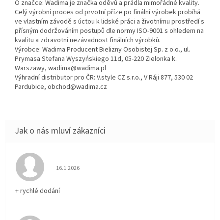
O značce: Wadima je značka oděvů a prádla mimořádné kvality.
Celý výrobní proces od prvotní příze po finální výrobek probíhá
ve vlastním závodě s úctou k lidské práci a životnímu prostředí s
přísným dodržováním postupů dle normy ISO-9001 s ohledem na
kvalitu a zdravotní nezávadnost finálních výrobků.
Výrobce: Wadima Producent Bielizny Osobistej Sp. z o.o., ul.
Prymasa Stefana Wyszyńskiego 11d, 05-220 Zielonka k.
Warszawy, wadima@wadima.pl
Výhradní distributor pro ČR: V.style CZ s.r.o., V Ráji 877, 530 02
Pardubice, obchod@wadima.cz
Hodnocení obchodu je 5 z 5 hvězdiček.
16.1.2026
+ rychlé dodání