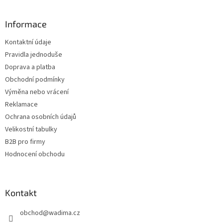
á
p
a
Informace
t
Kontaktní údaje
í
Pravidla jednoduše
Doprava a platba
Obchodní podmínky
Výměna nebo vrácení
Reklamace
Ochrana osobních údajů
Velikostní tabulky
B2B pro firmy
Hodnocení obchodu
Kontakt
obchod
@
wadima.cz