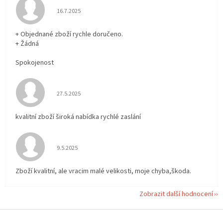
Hodnocení obchodu je 5 z 5 hvězdiček.
16.7.2025
+ Objednané zboží rychle doručeno.
+ Žádná
Spokojenost
Hodnocení obchodu je 5 z 5 hvězdiček.
27.5.2025
kvalitní zboží široká nabídka rychlé zaslání
Hodnocení obchodu je 5 z 5 hvězdiček.
9.5.2025
Zboží kvalitní, ale vracim malé velikosti, moje chyba,škoda.
Zobrazit další hodnocení
Z