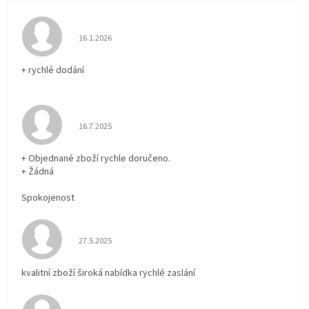
Hodnocení obchodu je 5 z 5 hvězdiček.
16.1.2026
+ rychlé dodání
Hodnocení obchodu je 5 z 5 hvězdiček.
16.7.2025
+ Objednané zboží rychle doručeno.
+ Žádná
Spokojenost
Hodnocení obchodu je 5 z 5 hvězdiček.
27.5.2025
kvalitní zboží široká nabídka rychlé zaslání