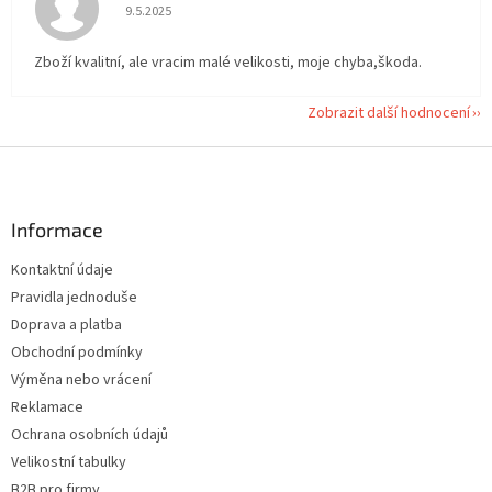
Hodnocení obchodu je 5 z 5 hvězdiček.
9.5.2025
Zboží kvalitní, ale vracim malé velikosti, moje chyba,škoda.
Zobrazit další hodnocení
Z
á
p
a
Informace
t
Kontaktní údaje
í
Pravidla jednoduše
Doprava a platba
Obchodní podmínky
Výměna nebo vrácení
Reklamace
Ochrana osobních údajů
Velikostní tabulky
B2B pro firmy