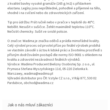
z kvalitní bavlny vysoké gramáže (165 g/m2) s přídavkem
elastanu. Legíny jsou neprůhledné, pohodlné a příjemné na tělo,
vhodné i na cvičení nebo do zdravotnických zařízení.
Tip pro údržbu: Prát ručně nebo v pračce v teplotě do 40°C.
Nebělit. Nesušit v sušičce. Žehlit maximálně teplotou 110°C.
Nečistit chemicky. Sušit ve svislé poloze.
O značce: Wadima je značka oděvů a prádla mimořádné kvality.
Celý výrobní proces od prvotní příze po finální výrobek probíhá
ve vlastním závodě s úctou k lidské práci a životnímu prostředí s
přísným dodržováním postupů dle normy ISO-9001 s ohledem na
kvalitu a zdravotní nezávadnost finálních výrobků.
Výrobce: Wadima Producent Bielizny Osobistej Sp. z o.o., ul.
Prymasa Stefana Wyszyńskiego 11d, 05-220 Zielonka k.
Warszawy, wadima@wadima.pl
Výhradní distributor pro ČR: V.style CZ s.r.o., V Ráji 877, 530 02
Pardubice, obchod@wadima.cz