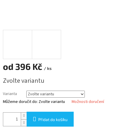
od
396 Kč
/ ks
Měrná
Zvolte variantu
cena:
Varianta
Můžeme doručit do:
Zvolte variantu
Možnosti doručení
Přidat do košíku