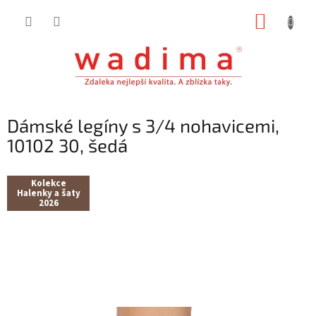
Přejít
NÁKUP
na
obsah
KOŠÍK
Dámské legíny s 3/4 nohavicemi,
10102 30, šedá
Kolekce
Halenky a šaty
2026