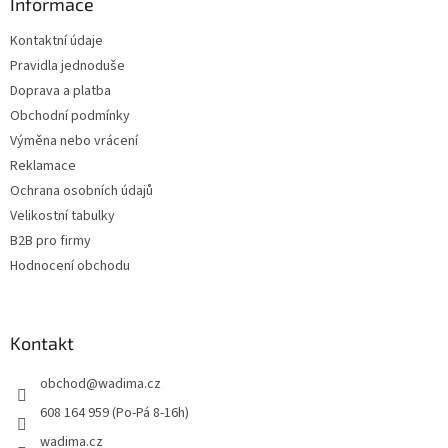
a
Informace
t
Kontaktní údaje
í
Pravidla jednoduše
Doprava a platba
Obchodní podmínky
Výměna nebo vrácení
Reklamace
Ochrana osobních údajů
Velikostní tabulky
B2B pro firmy
Hodnocení obchodu
Kontakt
obchod
@
wadima.cz
608 164 959 (Po-Pá 8-16h)
wadima.cz