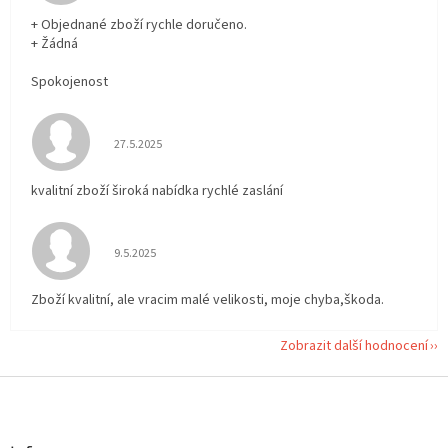
+ Objednané zboží rychle doručeno.
+ Žádná
Spokojenost
Hodnocení obchodu je 5 z 5 hvězdiček.
27.5.2025
kvalitní zboží široká nabídka rychlé zaslání
Hodnocení obchodu je 5 z 5 hvězdiček.
9.5.2025
Zboží kvalitní, ale vracim malé velikosti, moje chyba,škoda.
Zobrazit další hodnocení
Z
á
p