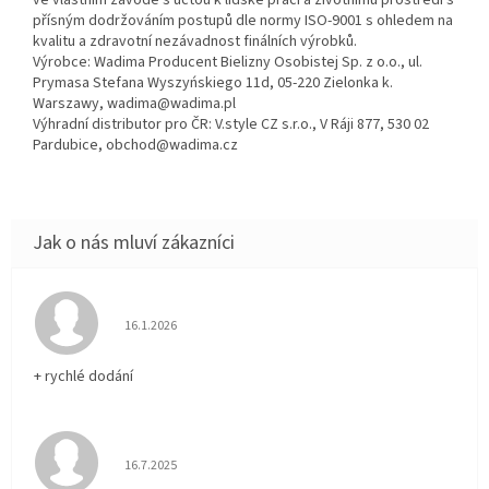
ve vlastním závodě s úctou k lidské práci a životnímu prostředí s
přísným dodržováním postupů dle normy ISO-9001 s ohledem na
kvalitu a zdravotní nezávadnost finálních výrobků.
Výrobce: Wadima Producent Bielizny Osobistej Sp. z o.o., ul.
Prymasa Stefana Wyszyńskiego 11d, 05-220 Zielonka k.
Warszawy, wadima@wadima.pl
Výhradní distributor pro ČR: V.style CZ s.r.o., V Ráji 877, 530 02
Pardubice, obchod@wadima.cz
Hodnocení obchodu je 5 z 5 hvězdiček.
16.1.2026
+ rychlé dodání
Hodnocení obchodu je 5 z 5 hvězdiček.
16.7.2025