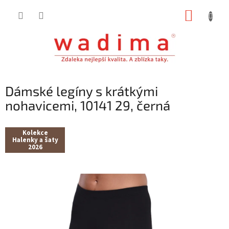
Přejít
NÁKUP
na
obsah
KOŠÍK
Dámské legíny s krátkými
nohavicemi, 10141 29, černá
Kolekce
Halenky a šaty
2026