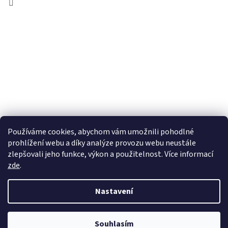
Používáme cookies, abychom vám umožnili pohodlné
prohlížení webu a díky analýze provozu webu neustále
zlepšovali jeho funkce, výkon a použitelnost. Více informací
zde
.
Vytvořil Shoptet
Nastavení
Copyright 2026
wadima.cz - kvalitní oblečení a prádlo pro
Souhlasím
celou rodinu
. Všechna práva vyhrazena.