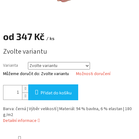
od
347 Kč
/ ks
Měrná
Zvolte variantu
cena:
Varianta
Můžeme doručit do:
Zvolte variantu
Možnosti doručení
Přidat do košíku
Barva: černá | Výběr velikostí | Materiál: 94 % bavlna, 6 % elastan | 180
g/m2
Detailní informace