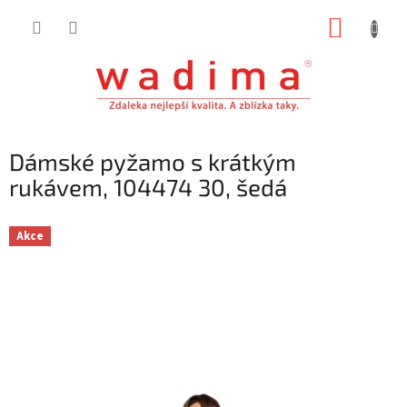
Přejít
NÁKUP
na
obsah
KOŠÍK
Dámské pyžamo s krátkým
rukávem, 104474 30, šedá
Akce