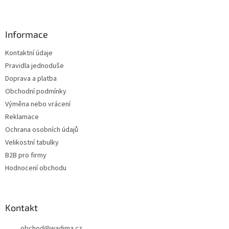
Z
á
p
a
Informace
t
Kontaktní údaje
í
Pravidla jednoduše
Doprava a platba
Obchodní podmínky
Výměna nebo vrácení
Reklamace
Ochrana osobních údajů
Velikostní tabulky
B2B pro firmy
Hodnocení obchodu
Kontakt
obchod
@
wadima.cz