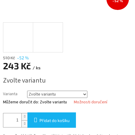
–52 %
510 Kč
–52 %
243 Kč
/ ks
Měrná
Zvolte variantu
cena:
Varianta
Můžeme doručit do:
Zvolte variantu
Možnosti doručení
Přidat do košíku