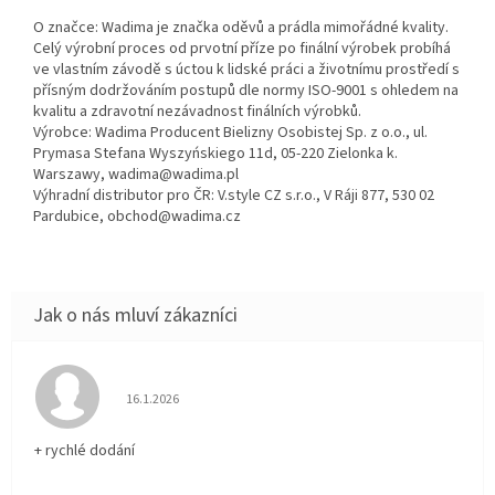
O značce: Wadima je značka oděvů a prádla mimořádné kvality.
Celý výrobní proces od prvotní příze po finální výrobek probíhá
ve vlastním závodě s úctou k lidské práci a životnímu prostředí s
přísným dodržováním postupů dle normy ISO-9001 s ohledem na
kvalitu a zdravotní nezávadnost finálních výrobků.
Výrobce: Wadima Producent Bielizny Osobistej Sp. z o.o., ul.
Prymasa Stefana Wyszyńskiego 11d, 05-220 Zielonka k.
Warszawy, wadima@wadima.pl
Výhradní distributor pro ČR: V.style CZ s.r.o., V Ráji 877, 530 02
Pardubice, obchod@wadima.cz
Hodnocení obchodu je 5 z 5 hvězdiček.
16.1.2026
+ rychlé dodání