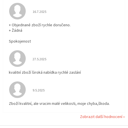
Hodnocení obchodu je 5 z 5 hvězdiček.
16.7.2025
+ Objednané zboží rychle doručeno.
+ Žádná
Spokojenost
Hodnocení obchodu je 5 z 5 hvězdiček.
27.5.2025
kvalitní zboží široká nabídka rychlé zaslání
Hodnocení obchodu je 5 z 5 hvězdiček.
9.5.2025
Zboží kvalitní, ale vracim malé velikosti, moje chyba,škoda.
Zobrazit další hodnocení