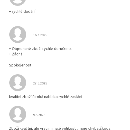
+ rychlé dodání
Hodnocení obchodu je 5 z 5 hvězdiček.
16.7.2025
+ Objednané zboží rychle doručeno.
+ Žádná
Spokojenost
Hodnocení obchodu je 5 z 5 hvězdiček.
27.5.2025
kvalitní zboží široká nabídka rychlé zaslání
Hodnocení obchodu je 5 z 5 hvězdiček.
9.5.2025
Zboží kvalitní, ale vracim malé velikosti, moje chyba,škoda.