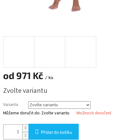
od
971 Kč
/ ks
Měrná
Zvolte variantu
cena:
Varianta
Můžeme doručit do:
Zvolte variantu
Možnosti doručení
Přidat do košíku