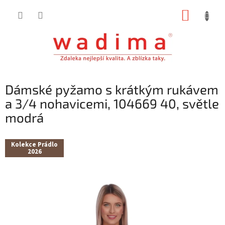
Přejít
NÁKUP
na
obsah
KOŠÍK
Dámské pyžamo s krátkým rukávem
a 3/4 nohavicemi, 104669 40, světle
modrá
Kolekce Prádlo
2026