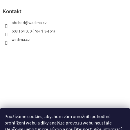
Kontakt
obchod
@
wadima.cz
608 164 959 (Po-Pá 8-16h)
wadima.cz
Používáme cookies, abychom vám umožnili pohodlné
prohlížení webu a díky analýze provozu webu neustále
zlepšovali jeho funkce, výkon a použitelnost. Více informací