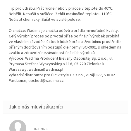
Tip pro údržbu: Prát ručně nebo v pračce v teplotě do 40°C.
Nebělit. Nesušit v sušičce. Žehlit maximálně teplotou 110°C.
Nečistit chemicky. Sušit ve svislé poloze.
O značce: Wadima je značka oděvů a prádla mimořádné kvality.
Celý výrobní proces od prvotní příze po finální výrobek probíhá
ve vlastním závodě s úctou k lidské práci a životnímu prostředí s
přísným dodržováním postupů dle normy ISO-9001 s ohledem na
kvalitu a zdravotní nezávadnost finálních výrobků.
Výrobce: Wadima Producent Bielizny Osobistej Sp. z o.o., ul.
Prymasa Stefana Wyszyńskiego 11d, 05-220 Zielonka k.
Warszawy, wadima@wadima.pl
Výhradní distributor pro ČR: V.style CZ s.r.o., V Ráji 877, 530 02
Pardubice, obchod@wadima.cz
Hodnocení obchodu je 5 z 5 hvězdiček.
16.1.2026