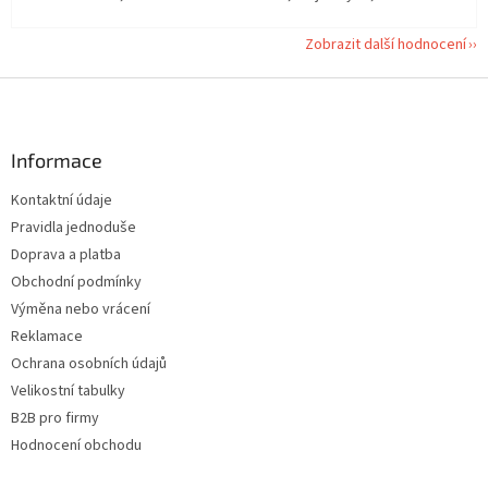
Zobrazit další hodnocení
Z
á
p
a
Informace
t
Kontaktní údaje
í
Pravidla jednoduše
Doprava a platba
Obchodní podmínky
Výměna nebo vrácení
Reklamace
Ochrana osobních údajů
Velikostní tabulky
B2B pro firmy
Hodnocení obchodu