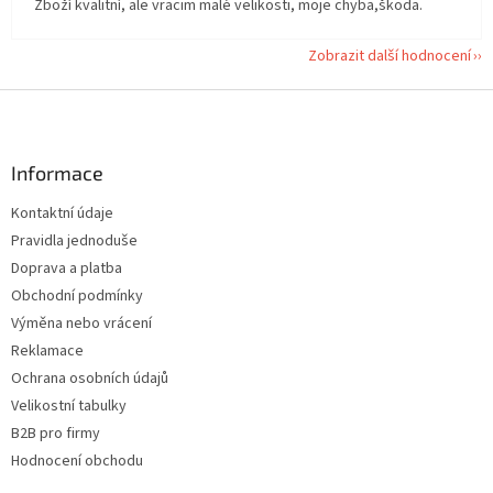
Zboží kvalitní, ale vracim malé velikosti, moje chyba,škoda.
Zobrazit další hodnocení
Z
á
p
a
Informace
t
Kontaktní údaje
í
Pravidla jednoduše
Doprava a platba
Obchodní podmínky
Výměna nebo vrácení
Reklamace
Ochrana osobních údajů
Velikostní tabulky
B2B pro firmy
Hodnocení obchodu