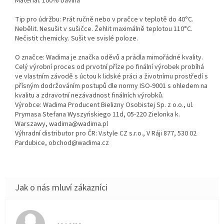
Materiál: 100% bavlna
Tip pro údržbu: Prát ručně nebo v pračce v teplotě do 40°C.
Nebělit. Nesušit v sušičce. Žehlit maximálně teplotou 110°C.
Nečistit chemicky. Sušit ve svislé poloze.
O značce: Wadima je značka oděvů a prádla mimořádné kvality.
Celý výrobní proces od prvotní příze po finální výrobek probíhá
ve vlastním závodě s úctou k lidské práci a životnímu prostředí s
přísným dodržováním postupů dle normy ISO-9001 s ohledem na
kvalitu a zdravotní nezávadnost finálních výrobků.
Výrobce: Wadima Producent Bielizny Osobistej Sp. z o.o., ul.
Prymasa Stefana Wyszyńskiego 11d, 05-220 Zielonka k.
Warszawy, wadima@wadima.pl
Výhradní distributor pro ČR: V.style CZ s.r.o., V Ráji 877, 530 02
Pardubice, obchod@wadima.cz
Hodnocení obchodu je 5 z 5 hvězdiček.