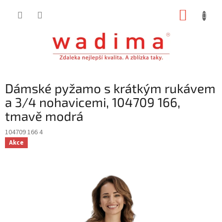
Přejít
NÁKUP
na
obsah
KOŠÍK
Dámské pyžamo s krátkým rukávem
a 3/4 nohavicemi, 104709 166,
tmavě modrá
104709 166 4
Akce