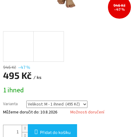
946 Kč
–47 %
946 Kč
–47 %
495 Kč
/ ks
Měrná
1 ihned
cena:
Varianta
Můžeme doručit do:
10.8.2026
Možnosti doručení
Přidat do košíku