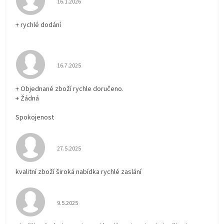
16.1.2026
+ rychlé dodání
Hodnocení obchodu je 5 z 5 hvězdiček.
16.7.2025
+ Objednané zboží rychle doručeno.
+ Žádná
Spokojenost
Hodnocení obchodu je 5 z 5 hvězdiček.
27.5.2025
kvalitní zboží široká nabídka rychlé zaslání
Hodnocení obchodu je 5 z 5 hvězdiček.
9.5.2025