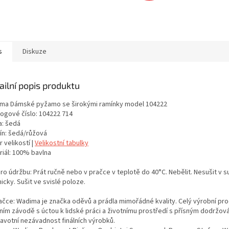
s
Diskuze
ailní popis produktu
ma Dámské pyžamo se širokými ramínky model 104222
logové číslo: 104222 714
a: šedá
ín: šedá/růžová
 velikostí |
Velikostní tabulky
riál: 100% bavlna
ro údržbu: Prát ručně nebo v pračce v teplotě do 40°C. Nebělit. Nesušit v s
cky. Sušit ve svislé poloze.
ačce: Wadima je značka oděvů a prádla mimořádné kvality. Celý výrobní proc
tním závodě s úctou k lidské práci a životnímu prostředí s přísným dodržo
ravotní nezávadnost finálních výrobků.