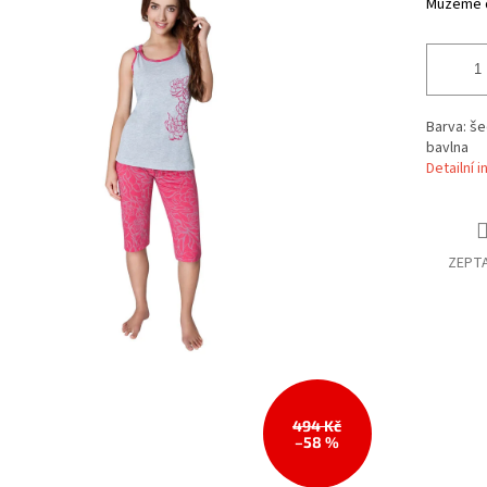
Můžeme d
Barva: še
bavlna
Detailní 
ZEPTA
494 Kč
–58 %