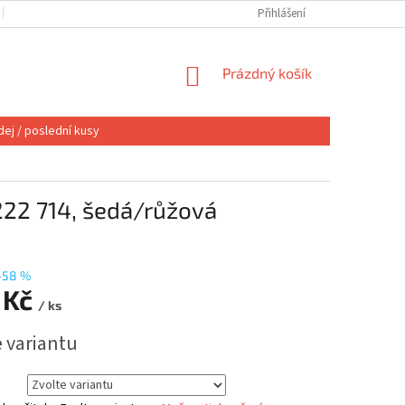
OBCHODNÍ PODMÍNKY
VÝMĚNA NEBO VRÁCENÍ
Přihlášení
REKLAMACE
NÁKUPNÍ
Prázdný košík
KOŠÍK
ej / poslední kusy
22 714, šedá/růžová
–58 %
 Kč
/ ks
e variantu