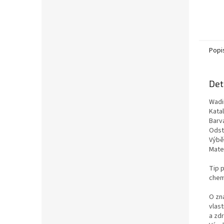
Popi
Det
Wadi
Kata
Barv
Odst
Výběr
Mate
Tip p
chemi
O zn
vlas
a zd