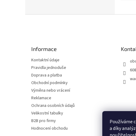
Z
á
p
a
t
Informace
Konta
í
Kontaktní údaje
ob
Pravidla jednoduše
608
Doprava a platba
wa
Obchodní podmínky
Výměna nebo vrácení
Reklamace
Ochrana osobních údajů
Velikostní tabulky
B2B pro firmy
Používáme c
a díky analý
Hodnocení obchodu
použitelnost