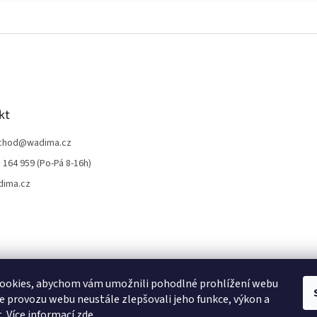
kt
chod
@
wadima.cz
 164 959 (Po-Pá 8-16h)
dima.cz
ookies, abychom vám umožnili pohodlné prohlížení webu
ze provozu webu neustále zlepšovali jeho funkce, výkon a
. Více informací
zde
.