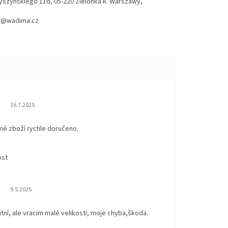
Wyszyńskiego 11d, 05-220 Zielonka k. Warszawy,
hod@wadima.cz
Hodnocení obchodu je 5 z 5 hvězdiček.
16.7.2025
né zboží rychle doručeno.
ost
Hodnocení obchodu je 5 z 5 hvězdiček.
9.5.2025
itní, ale vracim malé velikosti, moje chyba,škoda.