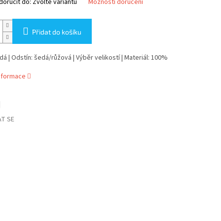
oručit do:
Zvolte variantu
Možnosti doručení
Přidat do košíku
dá | Odstín: šedá/růžová | Výběr velikostí | Materiál: 100%
informace
T SE