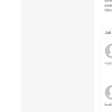
Výro
wadi
Výhra
+ ry
kvali