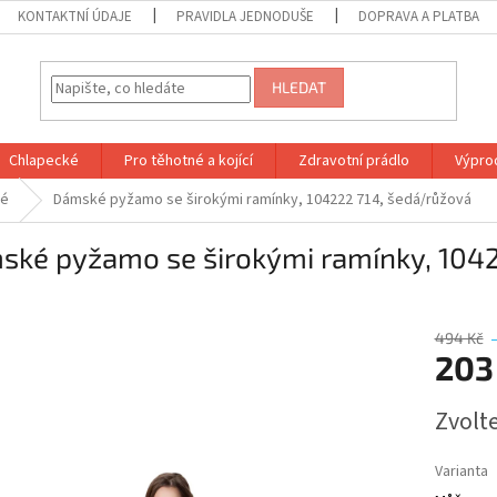
KONTAKTNÍ ÚDAJE
PRAVIDLA JEDNODUŠE
DOPRAVA A PLATBA
HLEDAT
Chlapecké
Pro těhotné a kojící
Zdravotní prádlo
Výprod
ké
Dámské pyžamo se širokými ramínky, 104222 714, šedá/růžová
ské pyžamo se širokými ramínky, 1042
494 Kč
203
Měrná
Zvolt
cena:
Varianta