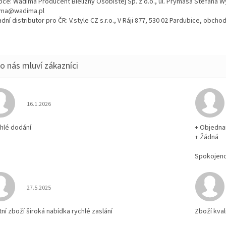
bce: Wadima Producent Bielizny Osobistej Sp. z o.o., ul. Prymasa Stefana 
ma@wadima.pl
dní distributor pro ČR: V.style CZ s.r.o., V Ráji 877, 530 02 Pardubice, obc
Hodnocení obchodu je 5 z 5 hvězdiček.
16.1.2026
chlé dodání
+ Objedna
+ Žádná
Spokojen
Hodnocení obchodu je 5 z 5 hvězdiček.
27.5.2025
tní zboží široká nabídka rychlé zaslání
Zboží kval