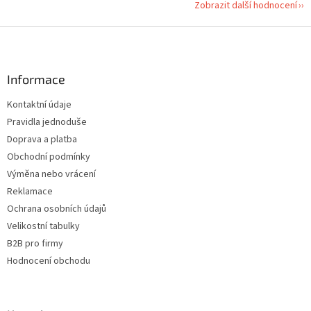
Zobrazit další hodnocení
Z
á
p
a
Informace
t
Kontaktní údaje
í
Pravidla jednoduše
Doprava a platba
Obchodní podmínky
Výměna nebo vrácení
Reklamace
Ochrana osobních údajů
Velikostní tabulky
B2B pro firmy
Hodnocení obchodu