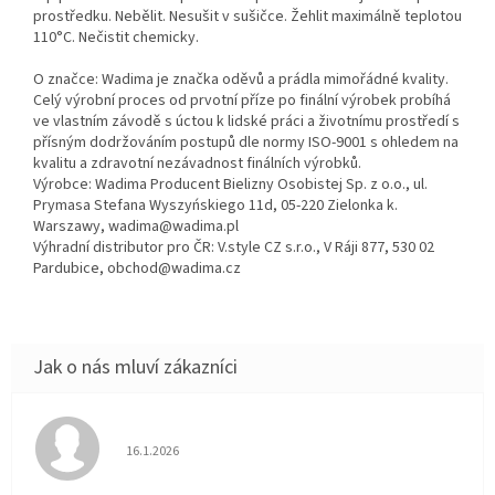
prostředku. Nebělit. Nesušit v sušičce. Žehlit maximálně teplotou
110°C. Nečistit chemicky.
O značce: Wadima je značka oděvů a prádla mimořádné kvality.
Celý výrobní proces od prvotní příze po finální výrobek probíhá
ve vlastním závodě s úctou k lidské práci a životnímu prostředí s
přísným dodržováním postupů dle normy ISO-9001 s ohledem na
kvalitu a zdravotní nezávadnost finálních výrobků.
Výrobce: Wadima Producent Bielizny Osobistej Sp. z o.o., ul.
Prymasa Stefana Wyszyńskiego 11d, 05-220 Zielonka k.
Warszawy, wadima@wadima.pl
Výhradní distributor pro ČR: V.style CZ s.r.o., V Ráji 877, 530 02
Pardubice, obchod@wadima.cz
Hodnocení obchodu je 5 z 5 hvězdiček.
16.1.2026