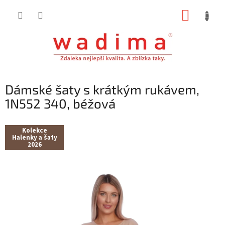
Přejít
NÁKUP
na
obsah
KOŠÍK
Dámské šaty s krátkým rukávem,
1N552 340, béžová
Kolekce
Halenky a šaty
2026