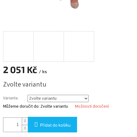
2 051 Kč
/ ks
Měrná
Zvolte variantu
cena:
Varianta
Můžeme doručit do:
Zvolte variantu
Možnosti doručení
Přidat do košíku