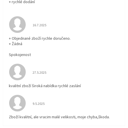
+ rychlé dodání
Hodnocení obchodu je 5 z 5 hvězdiček.
16.7.2025
+ Objednané zboží rychle doručeno.
+ Žádná
Spokojenost
Hodnocení obchodu je 5 z 5 hvězdiček.
27.5.2025
kvalitní zboží široká nabídka rychlé zaslání
Hodnocení obchodu je 5 z 5 hvězdiček.
9.5.2025
Zboží kvalitní, ale vracim malé velikosti, moje chyba,škoda.