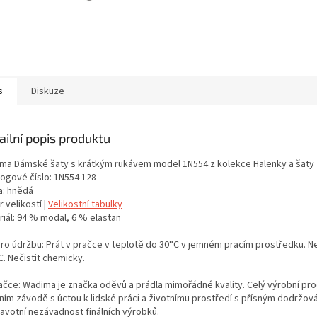
s
Diskuze
ailní popis produktu
ma Dámské šaty s krátkým rukávem model 1N554 z kolekce Halenky a šaty
logové číslo: 1N554 128
a: hnědá
 velikostí |
Velikostní tabulky
riál: 94 % modal, 6 % elastan
pro údržbu: Prát v pračce v teplotě do 30°C v jemném pracím prostředku. Neb
. Nečistit chemicky.
ačce: Wadima je značka oděvů a prádla mimořádné kvality. Celý výrobní proc
tním závodě s úctou k lidské práci a životnímu prostředí s přísným dodržo
ravotní nezávadnost finálních výrobků.