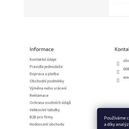
Z
á
p
a
t
Informace
Konta
í
Kontaktní údaje
ob
Pravidla jednoduše
608
Doprava a platba
wa
Obchodní podmínky
Výměna nebo vrácení
Reklamace
Ochrana osobních údajů
Velikostní tabulky
B2B pro firmy
Používáme c
a díky analý
Hodnocení obchodu