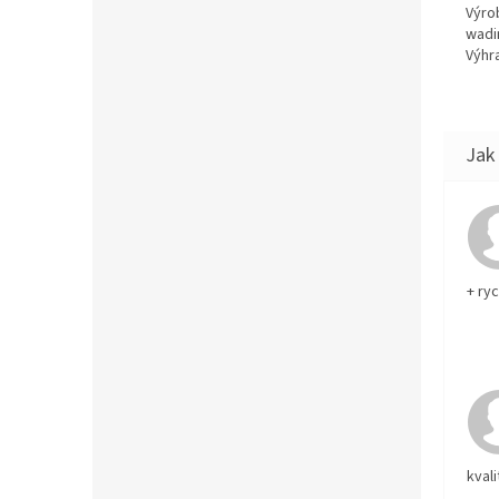
Výro
wadi
Výhra
+ ry
kvali