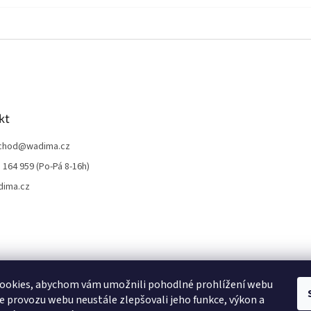
kt
chod
@
wadima.cz
 164 959 (Po-Pá 8-16h)
dima.cz
ookies, abychom vám umožnili pohodlné prohlížení webu
ze provozu webu neustále zlepšovali jeho funkce, výkon a