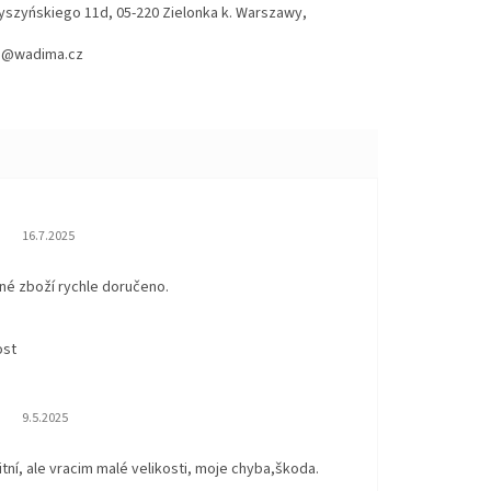
Wyszyńskiego 11d, 05-220 Zielonka k. Warszawy,
hod@wadima.cz
Hodnocení obchodu je 5 z 5 hvězdiček.
16.7.2025
né zboží rychle doručeno.
ost
Hodnocení obchodu je 5 z 5 hvězdiček.
9.5.2025
itní, ale vracim malé velikosti, moje chyba,škoda.