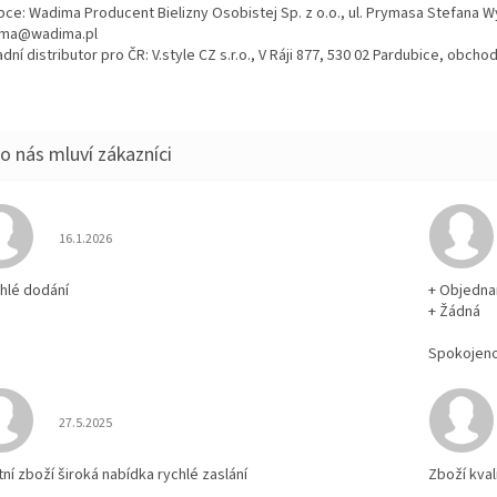
bce: Wadima Producent Bielizny Osobistej Sp. z o.o., ul. Prymasa Stefana 
ma@wadima.pl
dní distributor pro ČR: V.style CZ s.r.o., V Ráji 877, 530 02 Pardubice, obc
Hodnocení obchodu je 5 z 5 hvězdiček.
16.1.2026
chlé dodání
+ Objedna
+ Žádná
Spokojen
Hodnocení obchodu je 5 z 5 hvězdiček.
27.5.2025
tní zboží široká nabídka rychlé zaslání
Zboží kval