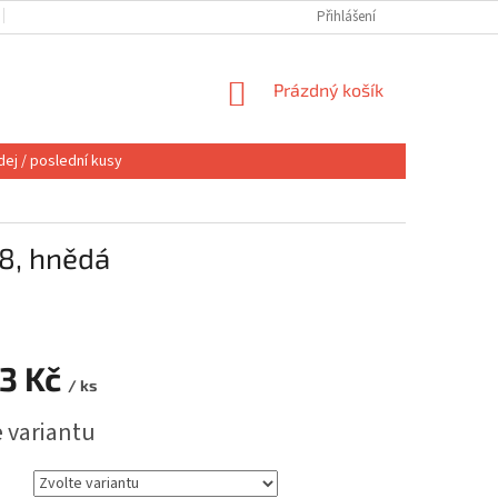
OBCHODNÍ PODMÍNKY
VÝMĚNA NEBO VRÁCENÍ
Přihlášení
REKLAMACE
NÁKUPNÍ
Prázdný košík
KOŠÍK
ej / poslední kusy
8, hnědá
63 Kč
/ ks
e variantu