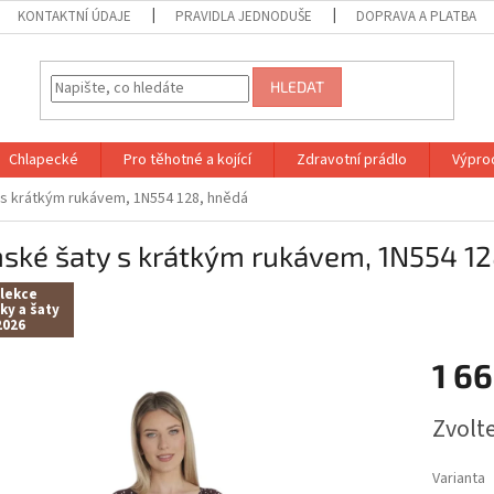
KONTAKTNÍ ÚDAJE
PRAVIDLA JEDNODUŠE
DOPRAVA A PLATBA
HLEDAT
Chlapecké
Pro těhotné a kojící
Zdravotní prádlo
Výprod
s krátkým rukávem, 1N554 128, hnědá
ské šaty s krátkým rukávem, 1N554 12
lekce
ky a šaty
2026
1 6
Měrná
Zvolt
cena:
Varianta