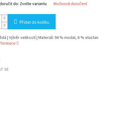
oručit do:
Zvolte variantu
Možnosti doručení
Přidat do košíku
ědá | Výběr velikostí | Materiál: 94 % modal, 6 % elastan
informace
T SE