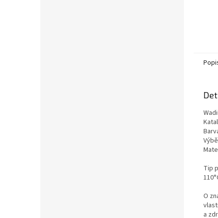
Popi
Det
Wadi
Kata
Barv
Výběr
Mate
Tip 
110°C
O zn
vlas
a zd