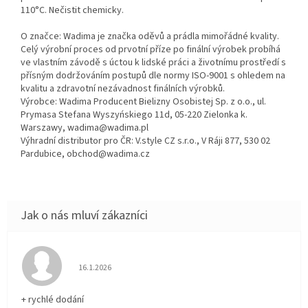
110°C. Nečistit chemicky.
O značce: Wadima je značka oděvů a prádla mimořádné kvality.
Celý výrobní proces od prvotní příze po finální výrobek probíhá
ve vlastním závodě s úctou k lidské práci a životnímu prostředí s
přísným dodržováním postupů dle normy ISO-9001 s ohledem na
kvalitu a zdravotní nezávadnost finálních výrobků.
Výrobce: Wadima Producent Bielizny Osobistej Sp. z o.o., ul.
Prymasa Stefana Wyszyńskiego 11d, 05-220 Zielonka k.
Warszawy, wadima@wadima.pl
Výhradní distributor pro ČR: V.style CZ s.r.o., V Ráji 877, 530 02
Pardubice, obchod@wadima.cz
Hodnocení obchodu je 5 z 5 hvězdiček.
16.1.2026
+ rychlé dodání