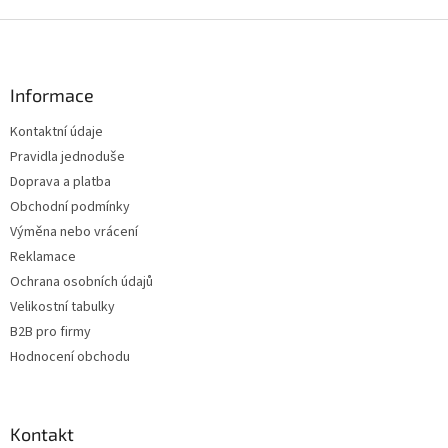
Z
á
p
a
Informace
t
Kontaktní údaje
í
Pravidla jednoduše
Doprava a platba
Obchodní podmínky
Výměna nebo vrácení
Reklamace
Ochrana osobních údajů
Velikostní tabulky
B2B pro firmy
Hodnocení obchodu
Kontakt