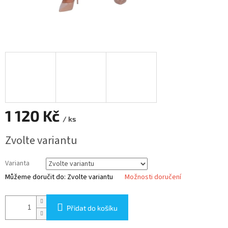
1 120 Kč
/ ks
Měrná
Zvolte variantu
cena:
Varianta
Můžeme doručit do:
Zvolte variantu
Možnosti doručení
Přidat do košíku