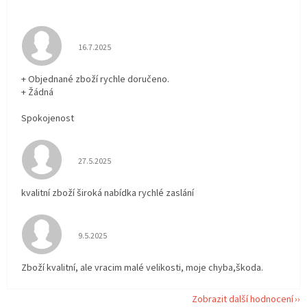
Hodnocení obchodu je 5 z 5 hvězdiček.
16.7.2025
+ Objednané zboží rychle doručeno.
+ Žádná
Spokojenost
Hodnocení obchodu je 5 z 5 hvězdiček.
27.5.2025
kvalitní zboží široká nabídka rychlé zaslání
Hodnocení obchodu je 5 z 5 hvězdiček.
9.5.2025
Zboží kvalitní, ale vracim malé velikosti, moje chyba,škoda.
Zobrazit další hodnocení