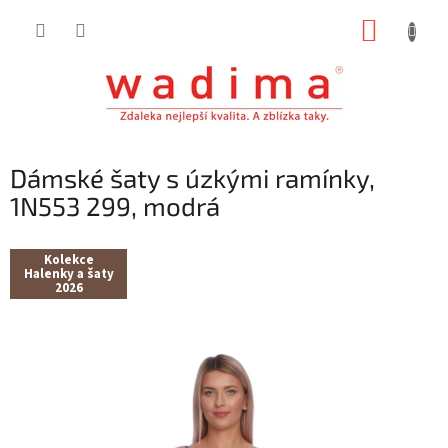
Přejít
NÁKUP
na
obsah
KOŠÍK
Dámské šaty s úzkými ramínky,
1N553 299, modrá
Kolekce
Halenky a šaty
2026