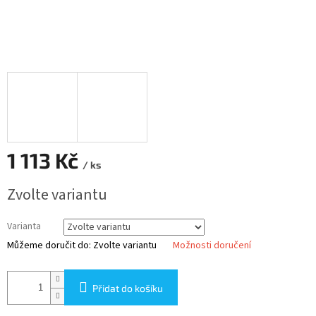
1 113 Kč
/ ks
Měrná
Zvolte variantu
cena:
Varianta
Můžeme doručit do:
Zvolte variantu
Možnosti doručení
Přidat do košíku