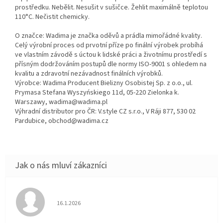
prostředku. Nebělit. Nesušit v sušičce. Žehlit maximálně teplotou
110°C. Nečistit chemicky.
O značce: Wadima je značka oděvů a prádla mimořádné kvality.
Celý výrobní proces od prvotní příze po finální výrobek probíhá
ve vlastním závodě s úctou k lidské práci a životnímu prostředí s
přísným dodržováním postupů dle normy ISO-9001 s ohledem na
kvalitu a zdravotní nezávadnost finálních výrobků.
Výrobce: Wadima Producent Bielizny Osobistej Sp. z o.o., ul.
Prymasa Stefana Wyszyńskiego 11d, 05-220 Zielonka k.
Warszawy, wadima@wadima.pl
Výhradní distributor pro ČR: V.style CZ s.r.o., V Ráji 877, 530 02
Pardubice, obchod@wadima.cz
Hodnocení obchodu je 5 z 5 hvězdiček.
16.1.2026