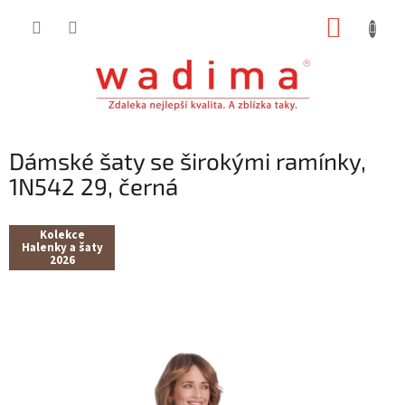
Přejít
NÁKUP
na
obsah
KOŠÍK
Dámské šaty se širokými ramínky,
1N542 29, černá
Kolekce
Halenky a šaty
2026