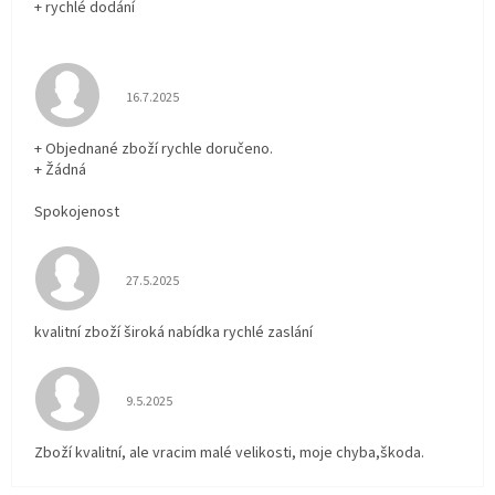
+ rychlé dodání
Hodnocení obchodu je 5 z 5 hvězdiček.
16.7.2025
+ Objednané zboží rychle doručeno.
+ Žádná
Spokojenost
Hodnocení obchodu je 5 z 5 hvězdiček.
27.5.2025
kvalitní zboží široká nabídka rychlé zaslání
Hodnocení obchodu je 5 z 5 hvězdiček.
9.5.2025
Zboží kvalitní, ale vracim malé velikosti, moje chyba,škoda.