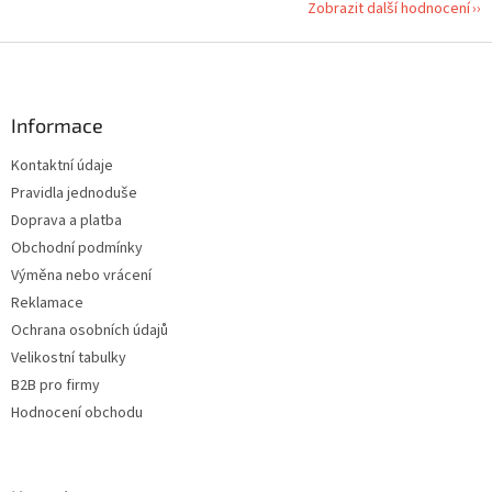
Zobrazit další hodnocení
Z
á
p
a
Informace
t
Kontaktní údaje
í
Pravidla jednoduše
Doprava a platba
Obchodní podmínky
Výměna nebo vrácení
Reklamace
Ochrana osobních údajů
Velikostní tabulky
B2B pro firmy
Hodnocení obchodu