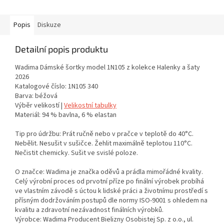
Popis
Diskuze
Detailní popis produktu
Wadima Dámské šortky model 1N105 z kolekce Halenky a šaty
2026
Katalogové číslo: 1N105 340
Barva: béžová
Výběr velikostí |
Velikostní tabulky
Materiál: 94 % bavlna, 6 % elastan
Tip pro údržbu: Prát ručně nebo v pračce v teplotě do 40°C.
Nebělit. Nesušit v sušičce. Žehlit maximálně teplotou 110°C.
Nečistit chemicky. Sušit ve svislé poloze.
O značce: Wadima je značka oděvů a prádla mimořádné kvality.
Celý výrobní proces od prvotní příze po finální výrobek probíhá
ve vlastním závodě s úctou k lidské práci a životnímu prostředí s
přísným dodržováním postupů dle normy ISO-9001 s ohledem na
kvalitu a zdravotní nezávadnost finálních výrobků.
Výrobce: Wadima Producent Bielizny Osobistej Sp. z o.o., ul.