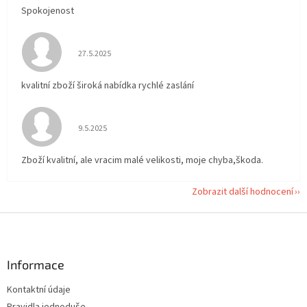
Spokojenost
Hodnocení obchodu je 5 z 5 hvězdiček.
27.5.2025
kvalitní zboží široká nabídka rychlé zaslání
Hodnocení obchodu je 5 z 5 hvězdiček.
9.5.2025
Zboží kvalitní, ale vracim malé velikosti, moje chyba,škoda.
Zobrazit další hodnocení
Z
á
p
a
Informace
t
Kontaktní údaje
í