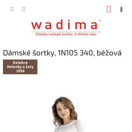
Přejít
NÁKUP
na
obsah
KOŠÍK
Dámské šortky, 1N105 340, béžová
Kolekce
Halenky a šaty
2026