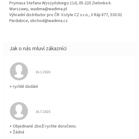
Prymasa Stefana Wyszyńskiego 11d, 05-220 Zielonka k.
Warszawy, wadima@wadima.pl
Výhradní distributor pro ČR: V.style CZ s.r.o., V Ráji 877, 530 02
Pardubice, obchod@wadima.cz
Hodnocení obchodu je 5 z 5 hvězdiček.
16.1.2026
+ rychlé dodání
Hodnocení obchodu je 5 z 5 hvězdiček.
16.7.2025
+ Objednané zboží rychle doručeno.
+ Žádná