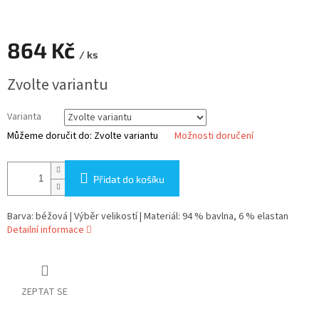
864 Kč
/ ks
Měrná
Zvolte variantu
cena:
Varianta
Můžeme doručit do:
Zvolte variantu
Možnosti doručení
Přidat do košíku
Barva: béžová | Výběr velikostí | Materiál: 94 % bavlna, 6 % elastan
Detailní informace
ZEPTAT SE