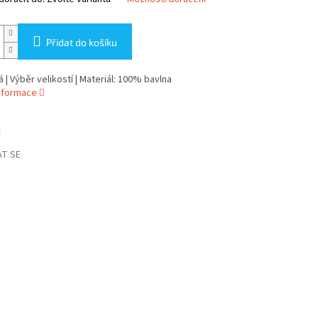
Přidat do košíku
á | Výběr velikostí | Materiál: 100% bavlna
informace
T SE