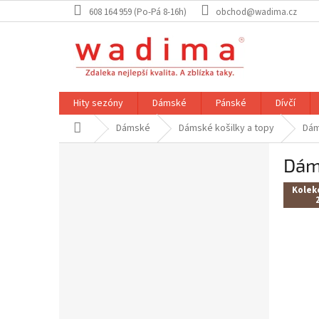
Přejít
608 164 959 (Po-Pá 8-16h)
obchod@wadima.cz
na
obsah
Hity sezóny
Dámské
Pánské
Dívčí
Domů
Dámské
Dámské košilky a topy
Dám
P
Dáms
o
s
Kolek
t
r
a
n
n
í
p
a