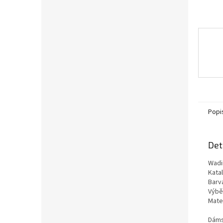
Popi
Det
Wadi
Kata
Barva
Výběr
Mate
Dáms