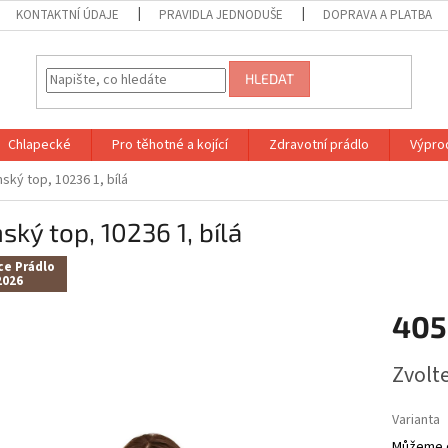
KONTAKTNÍ ÚDAJE
PRAVIDLA JEDNODUŠE
DOPRAVA A PLATBA
HLEDAT
Chlapecké
Pro těhotné a kojící
Zdravotní prádlo
Výprod
ský top, 10236 1, bílá
ký top, 10236 1, bílá
ce Prádlo
2026
405
Měrná
Zvolt
cena:
Varianta
Můžeme d