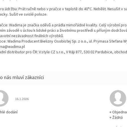
ro údržbu: Prát ručně nebo v pračce v teplotě do 40°C. Nebělit. Nesušit v s
cky. Sušit ve svislé poloze.
ačce: Wadima je značka oděvů a prádla mimořádné kvality. Celý výrobní proc
tním závodě s úctou k lidské práci a životnímu prostředí s přísným dodržo
ravotní nezávadnost finálních výrobků.
bce: Wadima Producent Bielizny Osobistej Sp. z o.o., ul. Prymasa Stefana 
ma@wadima.pl
dní distributor pro ČR: V.style CZ s.r.o., V Ráji 877, 530 02 Pardubice, obc
Hodnocení obchodu je 5 z 5 hvězdiček.
16.1.2026
chlé dodání
+ Objedna
+ Žádná