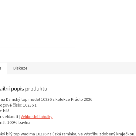
s
Diskuze
ailní popis produktu
ma Dámský top model 10236 z kolekce Prádlo 2026
logové číslo: 10236 1
: bílá
 velikostí |
Velikostní tabulky
riál: 100% bavlna
ký bílý top Wadima 10236 na úzká ramínka, ve výstřihu zdobený kraječkou. 