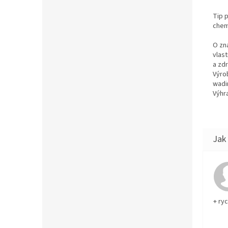
Tip p
chemi
O zn
vlas
a zd
Výro
wadi
Výhra
+ ry