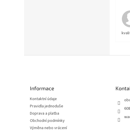
kvali
Z
á
p
a
t
Informace
Konta
í
Kontaktní údaje
ob
Pravidla jednoduše
608
Doprava a platba
wa
Obchodní podmínky
Výměna nebo vrácení