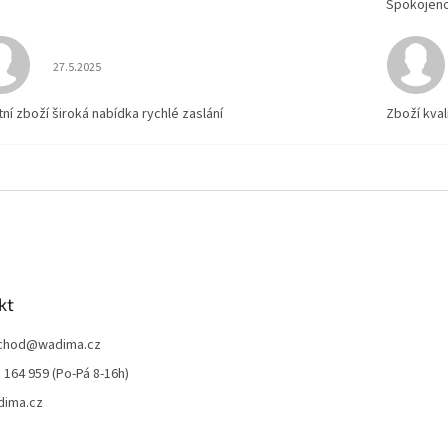
Spokojen
Hodnocení obchodu je 5 z 5 hvězdiček.
27.5.2025
tní zboží široká nabídka rychlé zaslání
Zboží kval
kt
chod
@
wadima.cz
 164 959 (Po-Pá 8-16h)
dima.cz