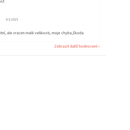
ost
Hodnocení obchodu je 5 z 5 hvězdiček.
9.5.2025
itní, ale vracim malé velikosti, moje chyba,škoda.
Zobrazit další hodnocení