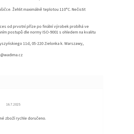
ušičce. Žehlit maximálně teplotou 110°C. Nečistit
es od prvotní příze po finální výrobek probíhá ve
váním postupů dle normy ISO-9001 s ohledem na kvalitu
Wyszyńskiego 11d, 05-220 Zielonka k. Warszawy,
hod@wadima.cz
Hodnocení obchodu je 5 z 5 hvězdiček.
16.7.2025
né zboží rychle doručeno.