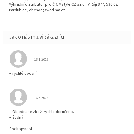
Výhradní distributor pro ČR: V.style CZ s.r.o., V Ráji 877, 530 02
Pardubice, obchod@wadima.cz
Hodnocení obchodu je 5 z 5 hvězdiček.
16.1.2026
+ rychlé dodání
Hodnocení obchodu je 5 z 5 hvězdiček.
16.7.2025
+ Objednané zboží rychle doručeno.
+ Žádná
Spokojenost