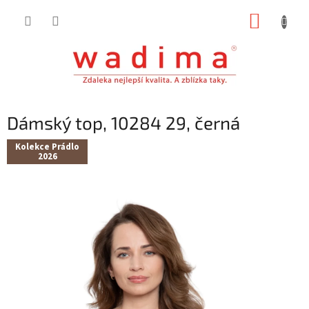
Přejít
NÁKUP
na
obsah
KOŠÍK
Dámský top, 10284 29, černá
Kolekce Prádlo
2026