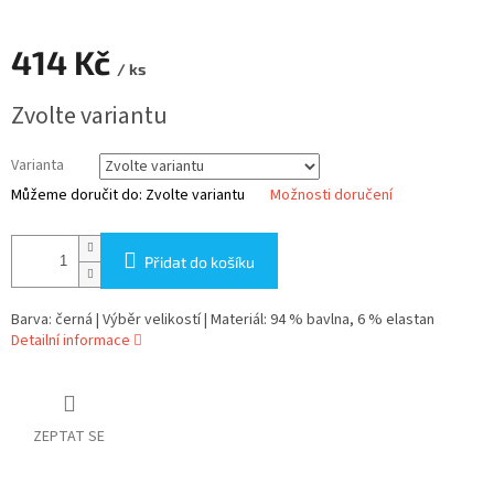
414 Kč
/ ks
Měrná
Zvolte variantu
cena:
Varianta
Můžeme doručit do:
Zvolte variantu
Možnosti doručení
Přidat do košíku
Barva: černá | Výběr velikostí | Materiál: 94 % bavlna, 6 % elastan
Detailní informace
ZEPTAT SE