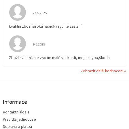
Hodnocení obchodu je 5 z 5 hvězdiček.
27.5.2025
kvalitní zboží široká nabídka rychlé zaslání
Hodnocení obchodu je 5 z 5 hvězdiček.
9.5.2025
Zboží kvalitní, ale vracim malé velikosti, moje chyba,škoda.
Zobrazit další hodnocení
Z
á
p
a
Informace
t
Kontaktní údaje
í
Pravidla jednoduše
Doprava a platba