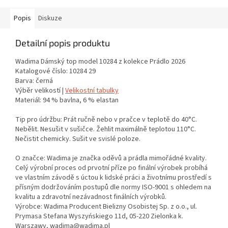
Popis
Diskuze
Detailní popis produktu
Wadima Dámský top model 10284 z kolekce Prádlo 2026
Katalogové číslo: 10284 29
Barva: černá
Výběr velikostí |
Velikostní tabulky
Materiál: 94 % bavlna, 6 % elastan
Tip pro údržbu: Prát ručně nebo v pračce v teplotě do 40°C.
Nebělit. Nesušit v sušičce. Žehlit maximálně teplotou 110°C.
Nečistit chemicky. Sušit ve svislé poloze.
O značce: Wadima je značka oděvů a prádla mimořádné kvality.
Celý výrobní proces od prvotní příze po finální výrobek probíhá
ve vlastním závodě s úctou k lidské práci a životnímu prostředí s
přísným dodržováním postupů dle normy ISO-9001 s ohledem na
kvalitu a zdravotní nezávadnost finálních výrobků.
Výrobce: Wadima Producent Bielizny Osobistej Sp. z o.o., ul.
Prymasa Stefana Wyszyńskiego 11d, 05-220 Zielonka k.
Warszawy, wadima@wadima.pl