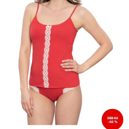
388 Kč
–66 %