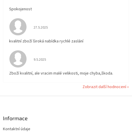
Spokojenost
Hodnocení obchodu je 5 z 5 hvězdiček.
27.5.2025
kvalitní zboží široká nabídka rychlé zaslání
Hodnocení obchodu je 5 z 5 hvězdiček.
9.5.2025
Zboží kvalitní, ale vracim malé velikosti, moje chyba,škoda.
Zobrazit další hodnocení
Z
á
p
a
Informace
t
Kontaktní údaje
í