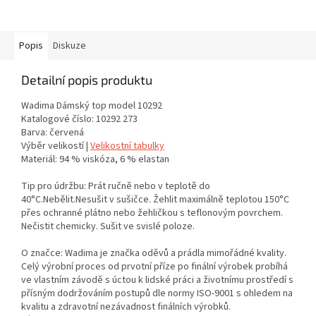
Popis
Diskuze
Detailní popis produktu
Wadima Dámský top model 10292
Katalogové číslo: 10292 273
Barva: červená
Výběr velikostí |
Velikostní tabulky
Materiál: 94 % viskóza, 6 % elastan
Tip pro údržbu: Prát ručně nebo v teplotě do
40°C.Nebělit.Nesušit v sušičce. Žehlit maximálně teplotou 150°C
přes ochranné plátno nebo žehličkou s teflonovým povrchem.
Nečistit chemicky. Sušit ve svislé poloze.
O značce: Wadima je značka oděvů a prádla mimořádné kvality.
Celý výrobní proces od prvotní příze po finální výrobek probíhá
ve vlastním závodě s úctou k lidské práci a životnímu prostředí s
přísným dodržováním postupů dle normy ISO-9001 s ohledem na
kvalitu a zdravotní nezávadnost finálních výrobků.