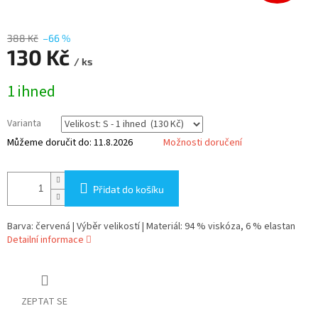
388 Kč
–66 %
130 Kč
/ ks
Měrná
1 ihned
cena:
Varianta
Můžeme doručit do:
11.8.2026
Možnosti doručení
Přidat do košíku
Barva: červená | Výběr velikostí | Materiál: 94 % viskóza, 6 % elastan
Detailní informace
ZEPTAT SE