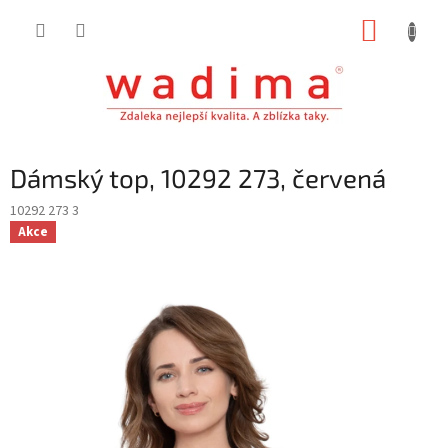
Přejít
NÁKUP
na
obsah
KOŠÍK
Dámský top, 10292 273, červená
10292 273 3
Akce