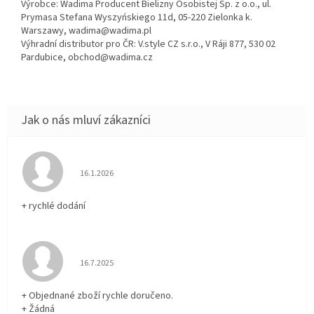
Výrobce: Wadima Producent Bielizny Osobistej Sp. z o.o., ul.
Prymasa Stefana Wyszyńskiego 11d, 05-220 Zielonka k.
Warszawy, wadima@wadima.pl
Výhradní distributor pro ČR: V.style CZ s.r.o., V Ráji 877, 530 02
Pardubice, obchod@wadima.cz
Hodnocení obchodu je 5 z 5 hvězdiček.
16.1.2026
+ rychlé dodání
Hodnocení obchodu je 5 z 5 hvězdiček.
16.7.2025
+ Objednané zboží rychle doručeno.
+ Žádná