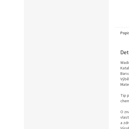
Popi
Det
Wadi
Kata
Barv
Výběr
Mate
Tip p
chemi
O zn
vlas
a zd
Výro