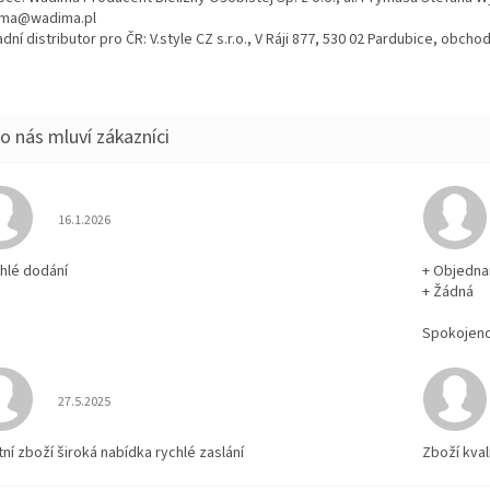
ma@wadima.pl
dní distributor pro ČR: V.style CZ s.r.o., V Ráji 877, 530 02 Pardubice, obc
Hodnocení obchodu je 5 z 5 hvězdiček.
16.1.2026
chlé dodání
+ Objedna
+ Žádná
Spokojen
Hodnocení obchodu je 5 z 5 hvězdiček.
27.5.2025
tní zboží široká nabídka rychlé zaslání
Zboží kval