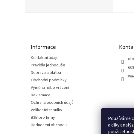
Z
á
p
a
t
Informace
Konta
í
Kontaktní údaje
ob
Pravidla jednoduše
608
Doprava a platba
wa
Obchodní podmínky
Výměna nebo vrácení
Reklamace
Ochrana osobních údajů
Velikostní tabulky
B2B pro firmy
Používáme c
a díky analý
Hodnocení obchodu
použitelnost