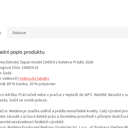
s
Diskuze
ailní popis produktu
ma Dámský župan model 104354 z kolekce Prádlo 2026
logové číslo: 104354 31
a: šedá
 velikostí |
Velikostní tabulky
riál: 80 % bavlna, 20 % polyester
ro údržbu: Prát ručně nebo v pračce v teplotě do 40°C. Nebělit. Nesušit v s
cky. Sušit ve svislé poloze.
ačce: Wadima je značka oděvů a prádla mimořádné kvality. Celý výrobní proc
tním závodě s úctou k lidské práci a životnímu prostředí s přísným dodržo
ravotní nezávadnost finálních výrobků.
bce: Wadima Producent Bielizny Osobistej Sp. z o.o., ul. Prymasa Stefana 