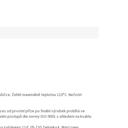
ušičce. Žehlit maximálně teplotou 110°C. Nečistit
es od prvotní příze po finální výrobek probíhá ve
váním postupů dle normy ISO-9001 s ohledem na kvalitu
Wyszyńskiego 11d, 05-220 Zielonka k. Warszawy,