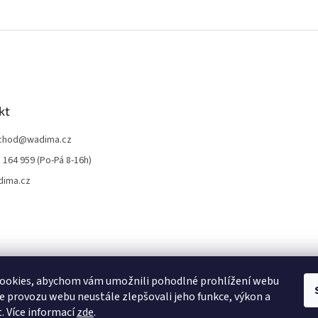
kt
chod
@
wadima.cz
 164 959 (Po-Pá 8-16h)
dima.cz
ookies, abychom vám umožnili pohodlné prohlížení webu
ze provozu webu neustále zlepšovali jeho funkce, výkon a
. Více informací
zde
.