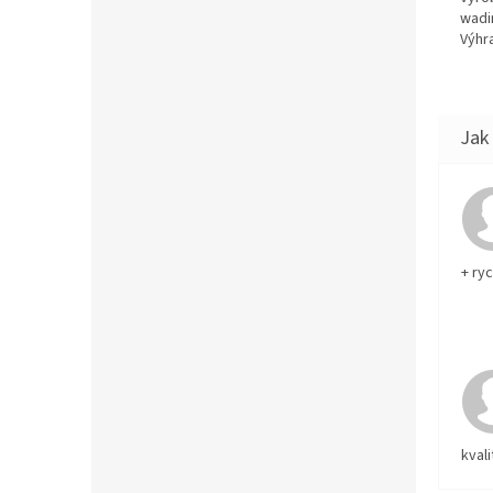
wadi
Výhra
+ ry
kvali