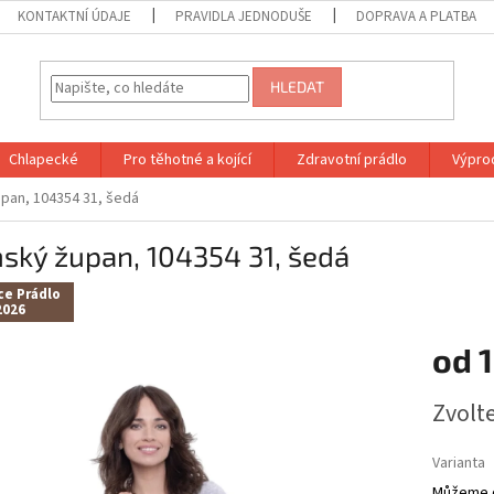
KONTAKTNÍ ÚDAJE
PRAVIDLA JEDNODUŠE
DOPRAVA A PLATBA
HLEDAT
Chlapecké
Pro těhotné a kojící
Zdravotní prádlo
Výprod
pan, 104354 31, šedá
ský župan, 104354 31, šedá
ce Prádlo
2026
od
1
Měrná
Zvolt
cena:
Varianta
Můžeme d