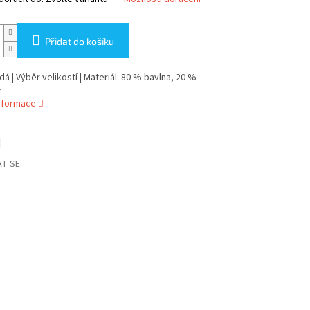
Přidat do košíku
dá | Výběr velikostí | Materiál: 80 % bavlna, 20 %
r
informace
T SE