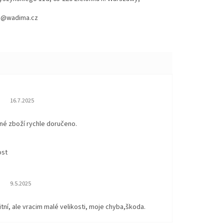
hod@wadima.cz
Hodnocení obchodu je 5 z 5 hvězdiček.
16.7.2025
né zboží rychle doručeno.
ost
Hodnocení obchodu je 5 z 5 hvězdiček.
9.5.2025
itní, ale vracim malé velikosti, moje chyba,škoda.