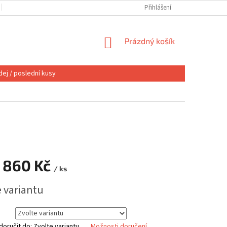
OBCHODNÍ PODMÍNKY
VÝMĚNA NEBO VRÁCENÍ
Přihlášení
REKLAMACE
NÁKUPNÍ
Prázdný košík
KOŠÍK
ej / poslední kusy
 860 Kč
/ ks
e variantu
oručit do:
Zvolte variantu
Možnosti doručení