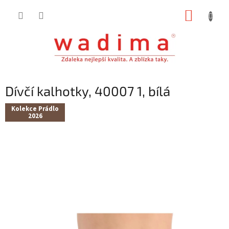
Přejít
NÁKUP
na
obsah
KOŠÍK
Dívčí kalhotky, 40007 1, bílá
Kolekce Prádlo
2026