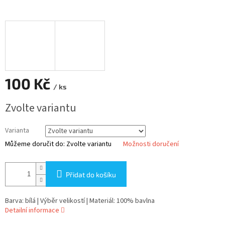
100 Kč
/ ks
Měrná
Zvolte variantu
cena:
Varianta
Můžeme doručit do:
Zvolte variantu
Možnosti doručení
Přidat do košíku
Barva: bílá | Výběr velikostí | Materiál: 100% bavlna
Detailní informace