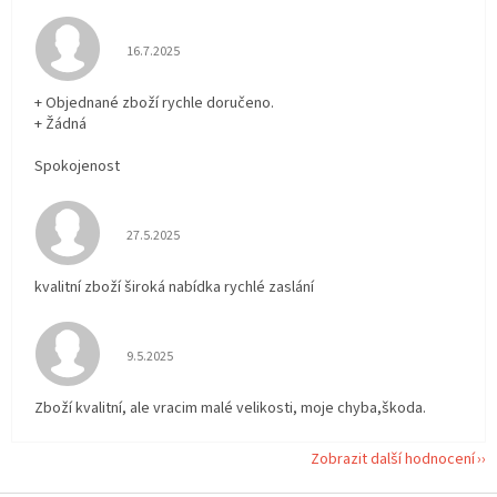
Hodnocení obchodu je 5 z 5 hvězdiček.
16.7.2025
+ Objednané zboží rychle doručeno.
+ Žádná
Spokojenost
Hodnocení obchodu je 5 z 5 hvězdiček.
27.5.2025
kvalitní zboží široká nabídka rychlé zaslání
Hodnocení obchodu je 5 z 5 hvězdiček.
9.5.2025
Zboží kvalitní, ale vracim malé velikosti, moje chyba,škoda.
Zobrazit další hodnocení