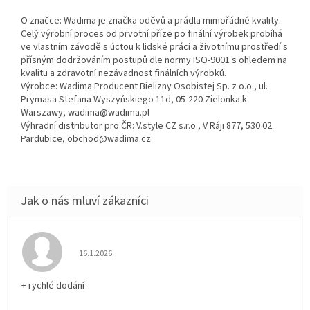
O značce: Wadima je značka oděvů a prádla mimořádné kvality.
Celý výrobní proces od prvotní příze po finální výrobek probíhá
ve vlastním závodě s úctou k lidské práci a životnímu prostředí s
přísným dodržováním postupů dle normy ISO-9001 s ohledem na
kvalitu a zdravotní nezávadnost finálních výrobků.
Výrobce: Wadima Producent Bielizny Osobistej Sp. z o.o., ul.
Prymasa Stefana Wyszyńskiego 11d, 05-220 Zielonka k.
Warszawy, wadima@wadima.pl
Výhradní distributor pro ČR: V.style CZ s.r.o., V Ráji 877, 530 02
Pardubice, obchod@wadima.cz
Hodnocení obchodu je 5 z 5 hvězdiček.
16.1.2026
+ rychlé dodání