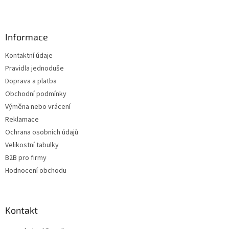
Z
á
p
a
Informace
t
Kontaktní údaje
í
Pravidla jednoduše
Doprava a platba
Obchodní podmínky
Výměna nebo vrácení
Reklamace
Ochrana osobních údajů
Velikostní tabulky
B2B pro firmy
Hodnocení obchodu
Kontakt