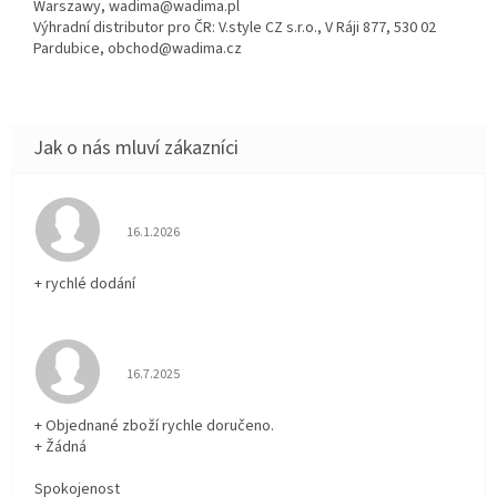
Warszawy, wadima@wadima.pl
Výhradní distributor pro ČR: V.style CZ s.r.o., V Ráji 877, 530 02
Pardubice, obchod@wadima.cz
Hodnocení obchodu je 5 z 5 hvězdiček.
16.1.2026
+ rychlé dodání
Hodnocení obchodu je 5 z 5 hvězdiček.
16.7.2025
+ Objednané zboží rychle doručeno.
+ Žádná
Spokojenost