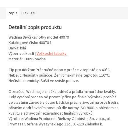
Popis
Diskuze
Detailní popis produktu
Wadima Dívčí kalhotky model 40070
Katalogové číslo: 40070 1
Barva: bílá
Výběr velikostí |
Velikostní tabulky
Materiál: 100% bavlna
Tip pro údržbu: Prát ručně nebo v pračce v teplotě do 40°C.
Nebělit. Nesušit v sušičce. Žehlit maximálně teplotou 110°C.
Nečistit chemicky. Sušit ve svislé poloze.
O značce: Wadima je značka oděvů a prádla mimořádné kvality.
Celý výrobní proces od prvotní příze po finální výrobek probíhá
ve vlastním závodě s úctou k lidské práci a životnímu prostředí s
přísným dodržováním postupů dle normy ISO-9001 s ohledem na
kvalitu a zdravotní nezávadnost finálních výrobků.
Výrobce: Wadima Producent Bielizny Osobistej Sp. z o.o., ul.
Prymasa Stefana Wyszyńskiego 11d, 05-220 Zielonka k.