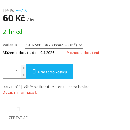
114 Kč
–47 %
60 Kč
/ ks
Měrná
2 ihned
cena:
Varianta
Můžeme doručit do:
10.8.2026
Možnosti doručení
Přidat do košíku
Barva: bílá | Výběr velikostí | Materiál: 100% bavlna
Detailní informace
ZEPTAT SE