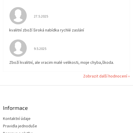
Hodnocení obchodu je 5 z 5 hvězdiček.
27.5.2025
kvalitní zboží široká nabídka rychlé zaslání
Hodnocení obchodu je 5 z 5 hvězdiček.
9.5.2025
Zboží kvalitní, ale vracim malé velikosti, moje chyba,škoda.
Zobrazit další hodnocení
Z
á
p
a
Informace
t
Kontaktní údaje
í
Pravidla jednoduše