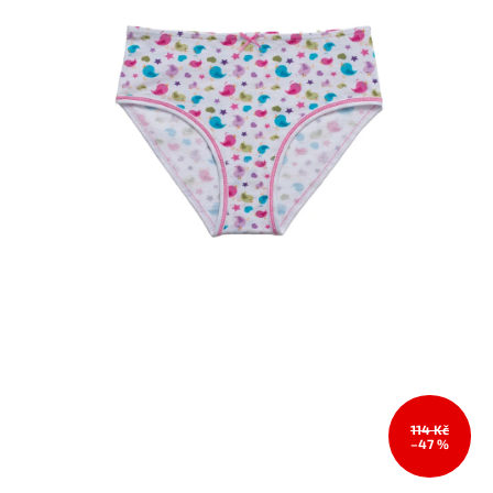
114 Kč
–47 %