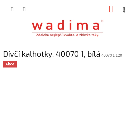
Přejít
NÁKUP
na
obsah
KOŠÍK
Dívčí kalhotky, 40070 1, bílá
40070 1 128
Akce