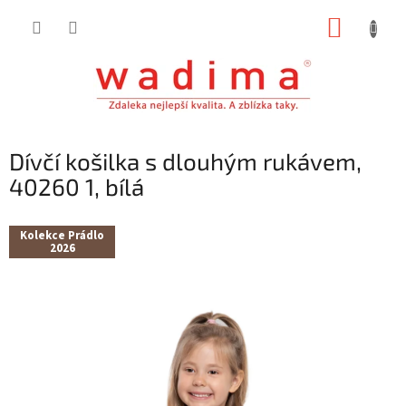
Přejít
NÁKUP
na
obsah
KOŠÍK
Dívčí košilka s dlouhým rukávem,
40260 1, bílá
Kolekce Prádlo
2026