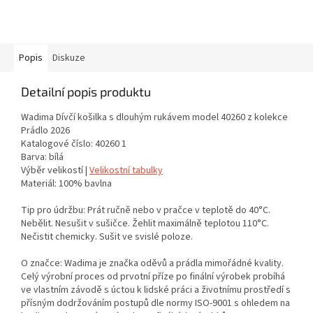
Popis
Diskuze
Detailní popis produktu
Wadima Dívčí košilka s dlouhým rukávem model 40260 z kolekce
Prádlo 2026
Katalogové číslo: 40260 1
Barva: bílá
Výběr velikostí |
Velikostní tabulky
Materiál: 100% bavlna
Tip pro údržbu: Prát ručně nebo v pračce v teplotě do 40°C.
Nebělit. Nesušit v sušičce. Žehlit maximálně teplotou 110°C.
Nečistit chemicky. Sušit ve svislé poloze.
O značce: Wadima je značka oděvů a prádla mimořádné kvality.
Celý výrobní proces od prvotní příze po finální výrobek probíhá
ve vlastním závodě s úctou k lidské práci a životnímu prostředí s
přísným dodržováním postupů dle normy ISO-9001 s ohledem na