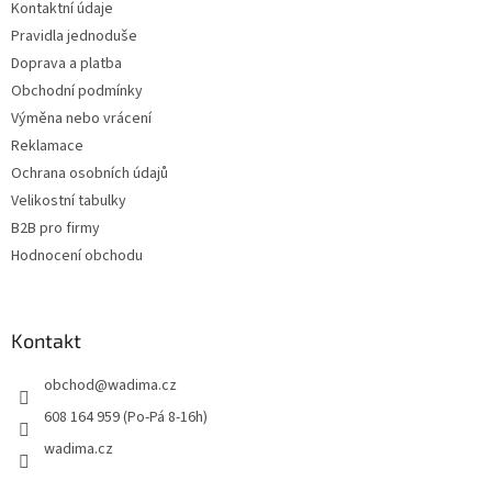
Kontaktní údaje
í
Pravidla jednoduše
Doprava a platba
Obchodní podmínky
Výměna nebo vrácení
Reklamace
Ochrana osobních údajů
Velikostní tabulky
B2B pro firmy
Hodnocení obchodu
Kontakt
obchod
@
wadima.cz
608 164 959 (Po-Pá 8-16h)
wadima.cz