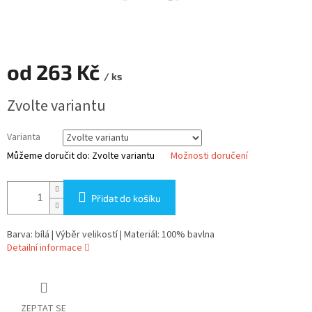
od
263 Kč
/ ks
Měrná
Zvolte variantu
cena:
Varianta
Můžeme doručit do:
Zvolte variantu
Možnosti doručení
Přidat do košíku
Barva: bílá | Výběr velikostí | Materiál: 100% bavlna
Detailní informace
ZEPTAT SE