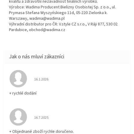
kvalitu a zdravotní nezávadnost finálních výrobků.
Výrobce: Wadima Producent Bielizny Osobistej Sp. z o.o., ul.
Prymasa Stefana Wyszyńskiego 11d, 05-220 Zielonka k.
Warszawy, wadima@wadima.pl
Výhradní distributor pro ČR: V.style CZ s.r.o., V Ráji 877, 530 02
Pardubice, obchod@wadima.cz
Hodnocení obchodu je 5 z 5 hvězdiček.
16.1.2026
+ rychlé dodání
Hodnocení obchodu je 5 z 5 hvězdiček.
16.7.2025
+ Objednané zboží rychle doručeno.