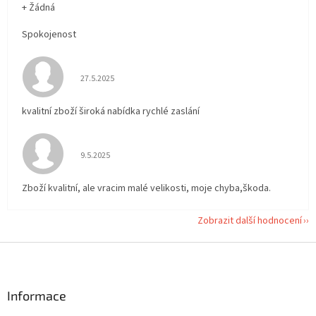
+ Žádná
Spokojenost
Hodnocení obchodu je 5 z 5 hvězdiček.
27.5.2025
kvalitní zboží široká nabídka rychlé zaslání
Hodnocení obchodu je 5 z 5 hvězdiček.
9.5.2025
Zboží kvalitní, ale vracim malé velikosti, moje chyba,škoda.
Zobrazit další hodnocení
Z
á
p
a
Informace
t