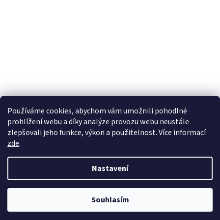
Používáme cookies, abychom vám umožnili pohodlné
prohlížení webu a díky analýze provozu webu neustále
zlepšovali jeho funkce, výkon a použitelnost. Více informací
zde
.
Vytvořil Shoptet
Nastavení
Copyright 2026
wadima.cz - kvalitní oblečení a prádlo pro
Souhlasím
celou rodinu
. Všechna práva vyhrazena.