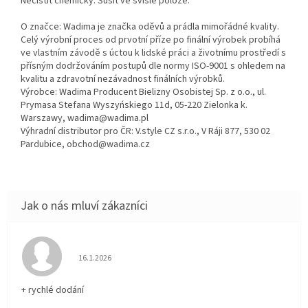
Nečistit chemicky. Sušit ve svislé poloze.
O značce: Wadima je značka oděvů a prádla mimořádné kvality.
Celý výrobní proces od prvotní příze po finální výrobek probíhá
ve vlastním závodě s úctou k lidské práci a životnímu prostředí s
přísným dodržováním postupů dle normy ISO-9001 s ohledem na
kvalitu a zdravotní nezávadnost finálních výrobků.
Výrobce: Wadima Producent Bielizny Osobistej Sp. z o.o., ul.
Prymasa Stefana Wyszyńskiego 11d, 05-220 Zielonka k.
Warszawy, wadima@wadima.pl
Výhradní distributor pro ČR: V.style CZ s.r.o., V Ráji 877, 530 02
Pardubice, obchod@wadima.cz
Hodnocení obchodu je 5 z 5 hvězdiček.
16.1.2026
+ rychlé dodání