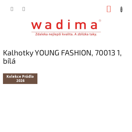
Přejít
NÁKUP
na
obsah
KOŠÍK
Kalhotky YOUNG FASHION, 70013 1,
bílá
Kolekce Prádlo
2026