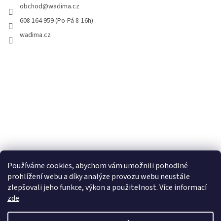
obchod
@
wadima.cz
608 164 959 (Po-Pá 8-16h)
wadima.cz
Používáme cookies, abychom vám umožnili pohodlné
prohlížení webu a díky analýze provozu webu neustále
zlepšovali jeho funkce, výkon a použitelnost. Více informací
zde
.
Vytvořil Shoptet