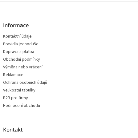
Z
á
p
a
Informace
t
Kontaktní údaje
í
Pravidla jednoduše
Doprava a platba
Obchodní podmínky
Výměna nebo vrácení
Reklamace
Ochrana osobních údajů
Velikostní tabulky
B2B pro firmy
Hodnocení obchodu
Kontakt