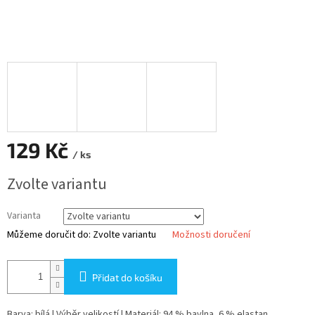
129 Kč
/ ks
Měrná
Zvolte variantu
cena:
Varianta
Můžeme doručit do:
Zvolte variantu
Možnosti doručení
Přidat do košíku
Barva: bílá | Výběr velikostí | Materiál: 94 % bavlna, 6 % elastan