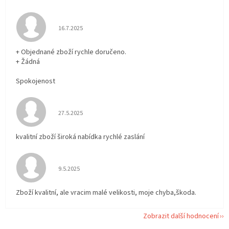
Hodnocení obchodu je 5 z 5 hvězdiček.
16.7.2025
+ Objednané zboží rychle doručeno.
+ Žádná
Spokojenost
Hodnocení obchodu je 5 z 5 hvězdiček.
27.5.2025
kvalitní zboží široká nabídka rychlé zaslání
Hodnocení obchodu je 5 z 5 hvězdiček.
9.5.2025
Zboží kvalitní, ale vracim malé velikosti, moje chyba,škoda.
Zobrazit další hodnocení