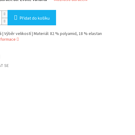
Přidat do košíku
lá | Výběr velikostí | Materiál: 82 % polyamid, 18 % elastan
informace
T SE