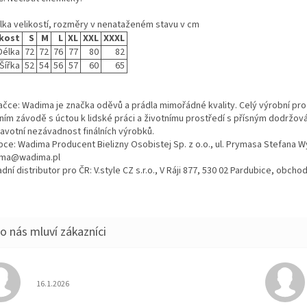
lka velikostí, rozměry v nenataženém stavu v cm
ikost
S
M
L
XL
XXL
XXXL
Délka
72
72
76
77
80
82
Šířka
52
54
56
57
60
65
ačce: Wadima je značka oděvů a prádla mimořádné kvality. Celý výrobní proc
tním závodě s úctou k lidské práci a životnímu prostředí s přísným dodržo
ravotní nezávadnost finálních výrobků.
bce: Wadima Producent Bielizny Osobistej Sp. z o.o., ul. Prymasa Stefana 
ma@wadima.pl
dní distributor pro ČR: V.style CZ s.r.o., V Ráji 877, 530 02 Pardubice, obc
Hodnocení obchodu je 5 z 5 hvězdiček.
16.1.2026