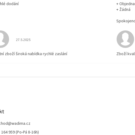
chlé dodání
+ Objedna
+ Žádná
Spokojen
Hodnocení obchodu je 5 z 5 hvězdiček.
27.5.2025
tní zboží široká nabídka rychlé zaslání
Zboží kval
kt
chod
@
wadima.cz
 164 959 (Po-Pá 8-16h)