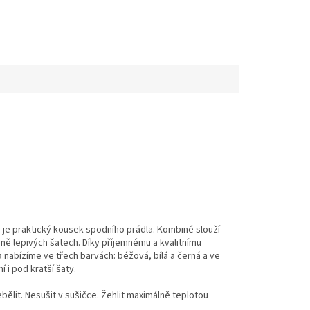
 je praktický kousek spodního prádla. Kombiné slouží
ně lepivých šatech. Díky příjemnému a kvalitnímu
nabízíme ve třech barvách: béžová, bílá a černá a ve
 i pod kratší šaty.
ělit. Nesušit v sušičce. Žehlit maximálně teplotou