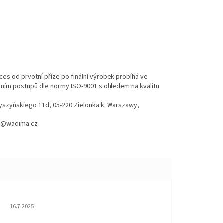
es od prvotní příze po finální výrobek probíhá ve
váním postupů dle normy ISO-9001 s ohledem na kvalitu
Wyszyńskiego 11d, 05-220 Zielonka k. Warszawy,
hod@wadima.cz
Hodnocení obchodu je 5 z 5 hvězdiček.
16.7.2025