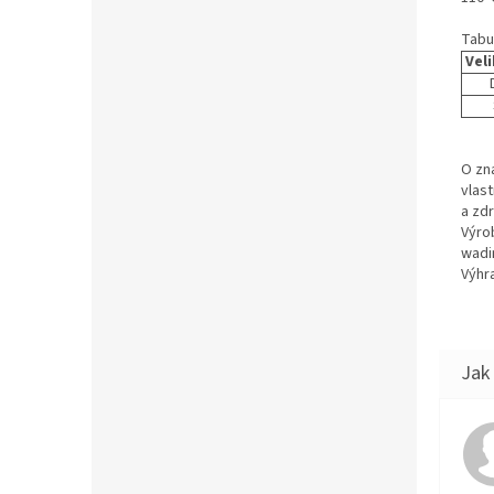
Tabu
Vel
O zn
vlas
a zd
Výro
wadi
Výhra