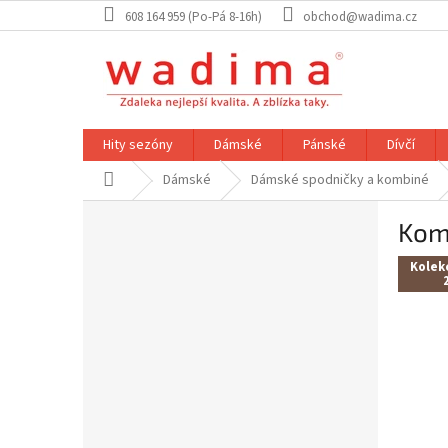
Přejít
608 164 959 (Po-Pá 8-16h)
obchod@wadima.cz
na
obsah
Hity sezóny
Dámské
Pánské
Dívčí
Domů
Dámské
Dámské spodničky a kombiné
P
Komb
o
s
Kolek
t
r
a
n
n
í
p
a