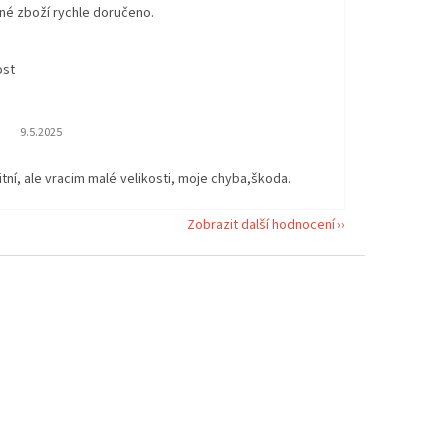
né zboží rychle doručeno.
ost
Hodnocení obchodu je 5 z 5 hvězdiček.
9.5.2025
itní, ale vracim malé velikosti, moje chyba,škoda.
Zobrazit další hodnocení