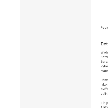
Popi
Det
Wadi
Kata
Barva
Výběr
Mate
Dáms
jako
slož
velik
Tip 
110°C