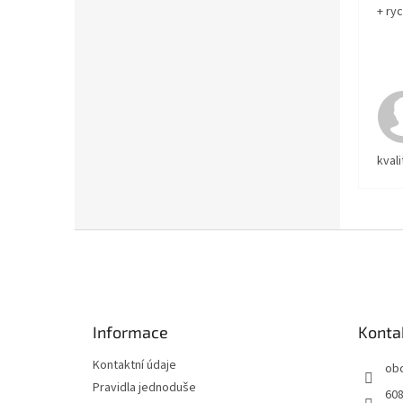
+ ry
kvali
Z
á
p
a
t
Informace
Konta
í
Kontaktní údaje
ob
Pravidla jednoduše
608