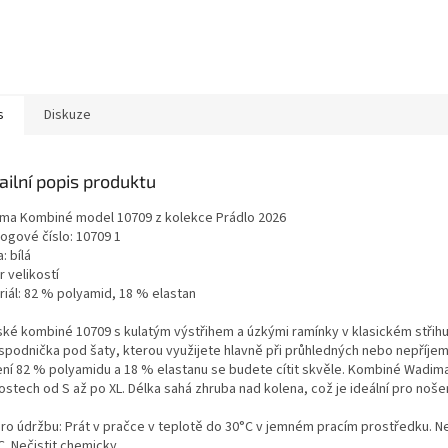
s
Diskuze
ailní popis produktu
ma Kombiné model 10709 z kolekce Prádlo 2026
logové číslo: 10709 1
: bílá
 velikostí
riál: 82 % polyamid, 18 % elastan
ké kombiné 10709 s kulatým výstřihem a úzkými ramínky v klasickém střihu
 spodnička pod šaty, kterou využijete hlavně při průhledných nebo nepříjem
ení 82 % polyamidu a 18 % elastanu se budete cítit skvěle. Kombiné Wadima 
ostech od S až po XL. Délka sahá zhruba nad kolena, což je ideální pro nošení
pro údržbu: Prát v pračce v teplotě do 30°C v jemném pracím prostředku. Neb
. Nečistit chemicky.