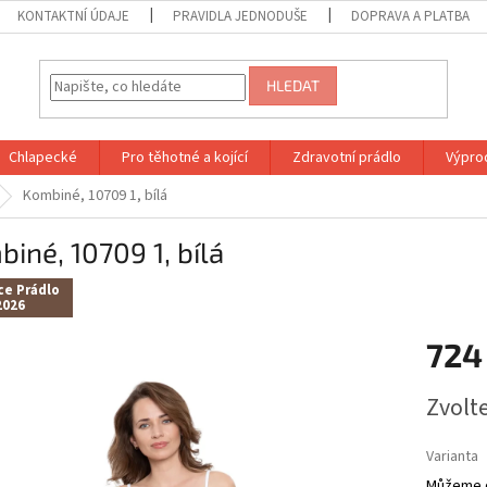
KONTAKTNÍ ÚDAJE
PRAVIDLA JEDNODUŠE
DOPRAVA A PLATBA
HLEDAT
Chlapecké
Pro těhotné a kojící
Zdravotní prádlo
Výprod
Kombiné, 10709 1, bílá
iné, 10709 1, bílá
ce Prádlo
2026
724
Měrná
Zvolt
cena:
Varianta
Můžeme d