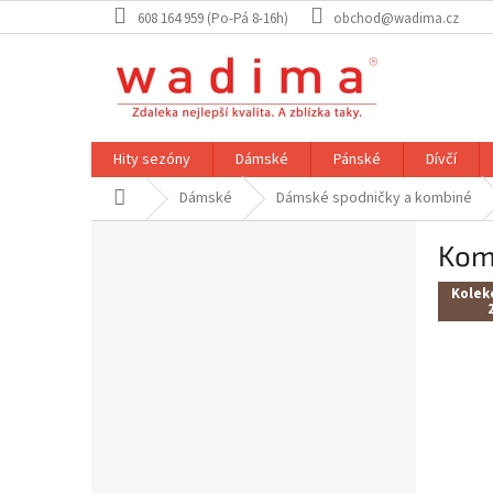
Přejít
608 164 959 (Po-Pá 8-16h)
obchod@wadima.cz
na
obsah
Hity sezóny
Dámské
Pánské
Dívčí
Domů
Dámské
Dámské spodničky a kombiné
P
Komb
o
s
Kolek
t
r
a
n
n
í
p
a