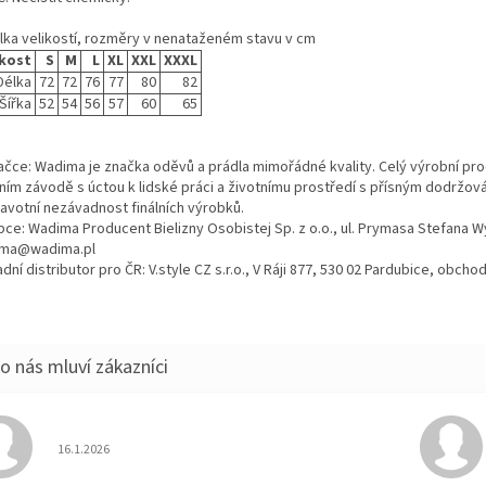
lka velikostí, rozměry v nenataženém stavu v cm
ikost
S
M
L
XL
XXL
XXXL
Délka
72
72
76
77
80
82
Šířka
52
54
56
57
60
65
ačce: Wadima je značka oděvů a prádla mimořádné kvality. Celý výrobní proc
tním závodě s úctou k lidské práci a životnímu prostředí s přísným dodržo
ravotní nezávadnost finálních výrobků.
bce: Wadima Producent Bielizny Osobistej Sp. z o.o., ul. Prymasa Stefana 
ma@wadima.pl
dní distributor pro ČR: V.style CZ s.r.o., V Ráji 877, 530 02 Pardubice, obc
Hodnocení obchodu je 5 z 5 hvězdiček.
16.1.2026