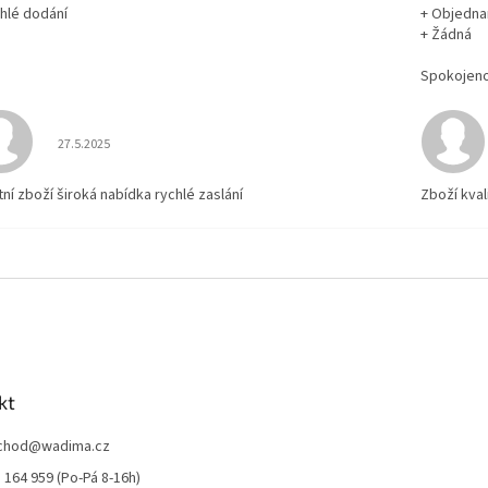
chlé dodání
+ Objedna
+ Žádná
Spokojen
Hodnocení obchodu je 5 z 5 hvězdiček.
27.5.2025
tní zboží široká nabídka rychlé zaslání
Zboží kval
kt
chod
@
wadima.cz
 164 959 (Po-Pá 8-16h)