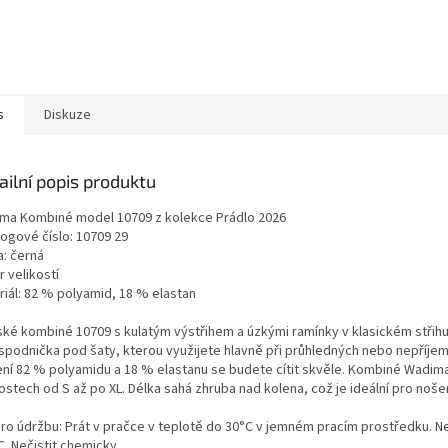
s
Diskuze
ailní popis produktu
ma Kombiné model 10709 z kolekce Prádlo 2026
logové číslo: 10709 29
a: černá
 velikostí
riál: 82 % polyamid, 18 % elastan
ké kombiné 10709 s kulatým výstřihem a úzkými ramínky v klasickém střihu
 spodnička pod šaty, kterou využijete hlavně při průhledných nebo nepříjem
ení 82 % polyamidu a 18 % elastanu se budete cítit skvěle. Kombiné Wadima 
ostech od S až po XL. Délka sahá zhruba nad kolena, což je ideální pro nošení
pro údržbu: Prát v pračce v teplotě do 30°C v jemném pracím prostředku. Neb
. Nečistit chemicky.