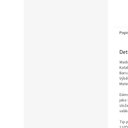
Popi
Det
Wadi
Kata
Barv
Výběr
Mate
Dáms
jako
slož
velik
Tip 
110°C