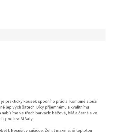
 je praktický kousek spodního prádla. Kombiné slouží
ně lepivých šatech. Díky příjemnému a kvalitnímu
nabízíme ve třech barvách: béžová, bílá a černá a ve
 i pod kratší šaty.
ělit. Nesušit v sušičce. Žehlit maximálně teplotou