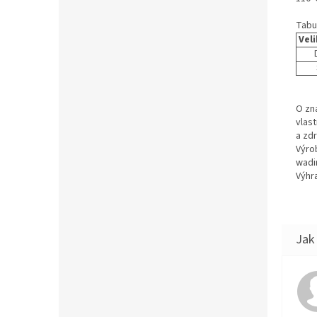
Tabu
Vel
O zn
vlas
a zd
Výro
wadi
Výhra