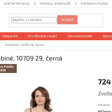
KONTAKTNÍ ÚDAJE
PRAVIDLA JEDNODUŠE
DOPRAVA A PLATBA
HLEDAT
Chlapecké
Pro těhotné a kojící
Zdravotní prádlo
Výprod
Kombiné, 10709 29, černá
iné, 10709 29, černá
ce Prádlo
2026
724
Měrná
Zvolt
cena:
Varianta
Můžeme d