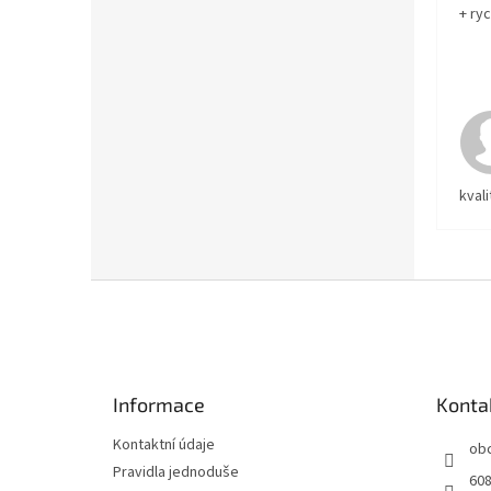
+ ry
kvali
Z
á
p
a
t
Informace
Konta
í
Kontaktní údaje
ob
Pravidla jednoduše
608