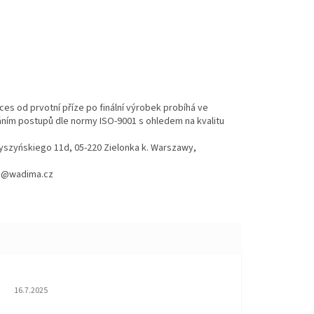
es od prvotní příze po finální výrobek probíhá ve
váním postupů dle normy ISO-9001 s ohledem na kvalitu
Wyszyńskiego 11d, 05-220 Zielonka k. Warszawy,
hod@wadima.cz
Hodnocení obchodu je 5 z 5 hvězdiček.
16.7.2025