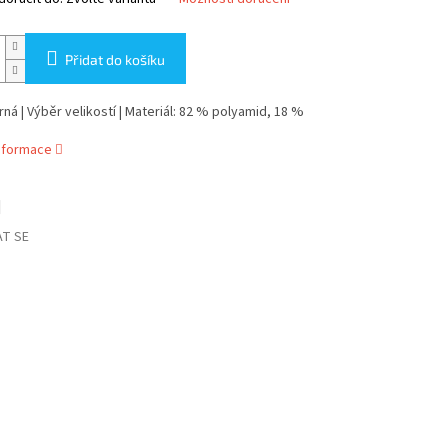
Přidat do košíku
rná | Výběr velikostí | Materiál: 82 % polyamid, 18 %
informace
T SE