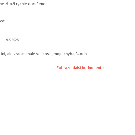
né zboží rychle doručeno.
ost
Hodnocení obchodu je 5 z 5 hvězdiček.
9.5.2025
itní, ale vracim malé velikosti, moje chyba,škoda.
Zobrazit další hodnocení