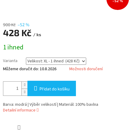
–52 %
900 Kč
–52 %
428 Kč
/ ks
Měrná
1 ihned
cena:
Varianta
Můžeme doručit do:
10.8.2026
Možnosti doručení
Přidat do košíku
Barva: modrá | Výběr velikostí | Materiál: 100% bavlna
Detailní informace