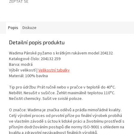
ZEPTAT SE
Popis
Diskuze
Detailní popis produktu
Wadima Pánské pyžamo s krátkým rukávem model 204132
Katalogové číslo: 204132 259
Barva: modrá
Výběr velikostí |
Velikostní tabulky
Materiál: 100% bavlna
Tip pro údržbu: Prát ručně nebo v pračce v teplotě do 40°C.
Nebělit. Nesušit v sušičce. Žehlit maximálně teplotou 110°C.
Nečistit chemicky. Sušit ve svislé poloze.
O značce: Wadima je značka oděvů a prádla mimořádné kvality.
Celý výrobní proces od prvotní příze po finální výrobek probíhá
ve vlastním závodě s úctou k lidské práci a životnímu prostředí s
přísným dodržováním postupů dle normy ISO-9001 s ohledem na
kvalitu a zdravotní nezávadnost finálních výrobků.