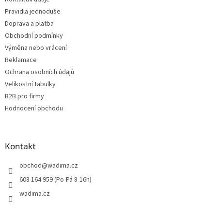
í
Pravidla jednoduše
Doprava a platba
Obchodní podmínky
Výměna nebo vrácení
Reklamace
Ochrana osobních údajů
Velikostní tabulky
B2B pro firmy
Hodnocení obchodu
Kontakt
obchod
@
wadima.cz
608 164 959 (Po-Pá 8-16h)
wadima.cz