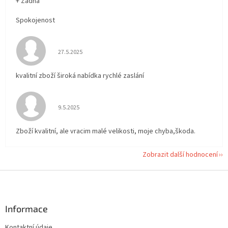
+ Žádná
Spokojenost
Hodnocení obchodu je 5 z 5 hvězdiček.
27.5.2025
kvalitní zboží široká nabídka rychlé zaslání
Hodnocení obchodu je 5 z 5 hvězdiček.
9.5.2025
Zboží kvalitní, ale vracim malé velikosti, moje chyba,škoda.
Zobrazit další hodnocení
Z
á
p
a
Informace
t
Kontaktní údaje