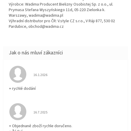
Výrobce: Wadima Producent Bielizny Osobistej Sp. z o.o., ul.
Prymasa Stefana Wyszyńskiego 11d, 05-220 Zielonka k.
Warszawy, wadima@wadima.pl
Výhradní distributor pro ČR: V.style CZ s.r.o., V Ráji 877, 530 02
Pardubice, obchod@wadima.cz
Hodnocení obchodu je 5 z 5 hvězdiček.
16.1.2026
+ rychlé dodání
Hodnocení obchodu je 5 z 5 hvězdiček.
16.7.2025
+ Objednané zboží rychle doručeno.