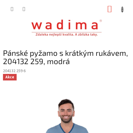
Přejít
NÁKUP
na
obsah
KOŠÍK
Pánské pyžamo s krátkým rukávem,
204132 259, modrá
204132 259 6
Akce