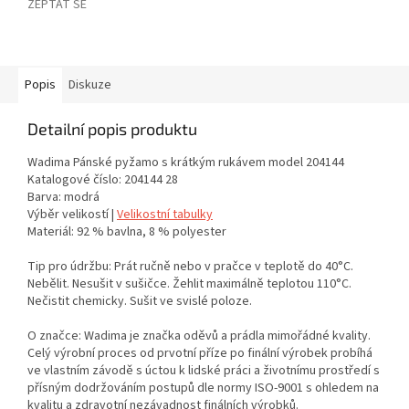
ZEPTAT SE
Popis
Diskuze
Detailní popis produktu
Wadima Pánské pyžamo s krátkým rukávem model 204144
Katalogové číslo: 204144 28
Barva: modrá
Výběr velikostí |
Velikostní tabulky
Materiál: 92 % bavlna, 8 % polyester
Tip pro údržbu: Prát ručně nebo v pračce v teplotě do 40°C.
Nebělit. Nesušit v sušičce. Žehlit maximálně teplotou 110°C.
Nečistit chemicky. Sušit ve svislé poloze.
O značce: Wadima je značka oděvů a prádla mimořádné kvality.
Celý výrobní proces od prvotní příze po finální výrobek probíhá
ve vlastním závodě s úctou k lidské práci a životnímu prostředí s
přísným dodržováním postupů dle normy ISO-9001 s ohledem na
kvalitu a zdravotní nezávadnost finálních výrobků.