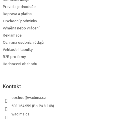
í
Pravidla jednoduše
Doprava a platba
Obchodní podmínky
Výměna nebo vrácení
Reklamace
Ochrana osobních údajů
Velikostní tabulky
B2B pro firmy
Hodnocení obchodu
Kontakt
obchod
@
wadima.cz
608 164 959 (Po-Pá 8-16h)
wadima.cz