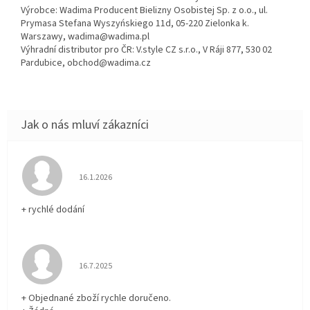
Výrobce: Wadima Producent Bielizny Osobistej Sp. z o.o., ul.
Prymasa Stefana Wyszyńskiego 11d, 05-220 Zielonka k.
Warszawy, wadima@wadima.pl
Výhradní distributor pro ČR: V.style CZ s.r.o., V Ráji 877, 530 02
Pardubice, obchod@wadima.cz
Hodnocení obchodu je 5 z 5 hvězdiček.
16.1.2026
+ rychlé dodání
Hodnocení obchodu je 5 z 5 hvězdiček.
16.7.2025
+ Objednané zboží rychle doručeno.