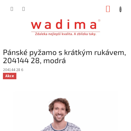
Přejít
NÁKUP
na
obsah
KOŠÍK
Pánské pyžamo s krátkým rukávem,
204144 28, modrá
204144 28 6
Akce