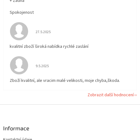
+ Žádná
Spokojenost
Hodnocení obchodu je 5 z 5 hvězdiček.
27.5.2025
kvalitní zboží široká nabídka rychlé zaslání
Hodnocení obchodu je 5 z 5 hvězdiček.
9.5.2025
Zboží kvalitní, ale vracim malé velikosti, moje chyba,škoda.
Zobrazit další hodnocení
Z
á
p
a
Informace
t
Kontaktní údaje