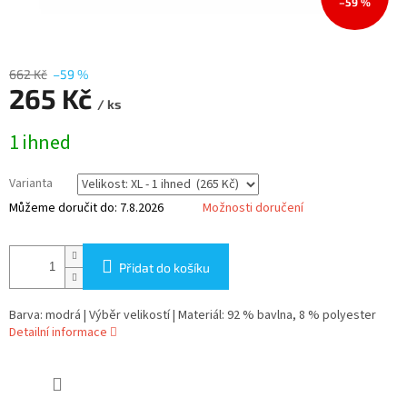
–59 %
662 Kč
–59 %
265 Kč
/ ks
Měrná
1 ihned
cena:
Varianta
Můžeme doručit do:
7.8.2026
Možnosti doručení
Přidat do košíku
Barva: modrá | Výběr velikostí | Materiál: 92 % bavlna, 8 % polyester
Detailní informace