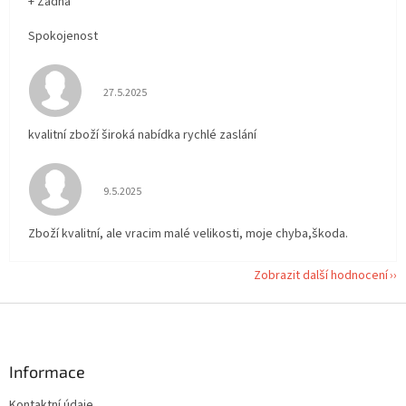
+ Žádná
Spokojenost
Hodnocení obchodu je 5 z 5 hvězdiček.
27.5.2025
kvalitní zboží široká nabídka rychlé zaslání
Hodnocení obchodu je 5 z 5 hvězdiček.
9.5.2025
Zboží kvalitní, ale vracim malé velikosti, moje chyba,škoda.
Zobrazit další hodnocení
Z
á
p
a
Informace
t
Kontaktní údaje