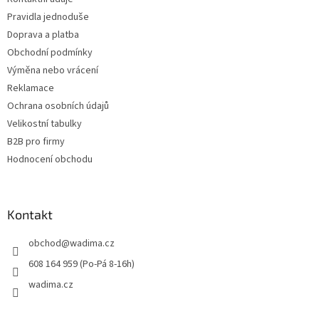
í
Pravidla jednoduše
Doprava a platba
Obchodní podmínky
Výměna nebo vrácení
Reklamace
Ochrana osobních údajů
Velikostní tabulky
B2B pro firmy
Hodnocení obchodu
Kontakt
obchod
@
wadima.cz
608 164 959 (Po-Pá 8-16h)
wadima.cz