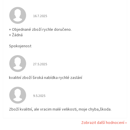
Hodnocení obchodu je 5 z 5 hvězdiček.
16.7.2025
+ Objednané zboží rychle doručeno.
+ Žádná
Spokojenost
Hodnocení obchodu je 5 z 5 hvězdiček.
27.5.2025
kvalitní zboží široká nabídka rychlé zaslání
Hodnocení obchodu je 5 z 5 hvězdiček.
9.5.2025
Zboží kvalitní, ale vracim malé velikosti, moje chyba,škoda.
Zobrazit další hodnocení