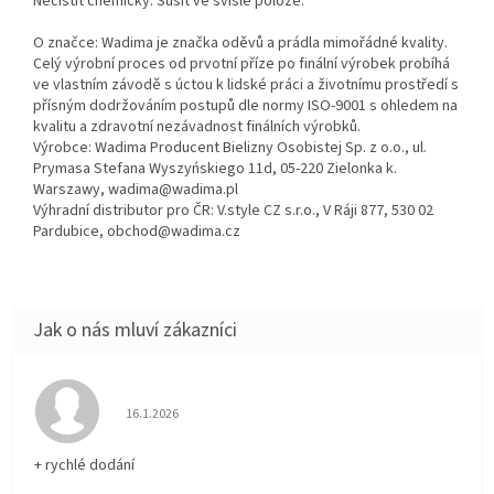
Nečistit chemicky. Sušit ve svislé poloze.
O značce: Wadima je značka oděvů a prádla mimořádné kvality.
Celý výrobní proces od prvotní příze po finální výrobek probíhá
ve vlastním závodě s úctou k lidské práci a životnímu prostředí s
přísným dodržováním postupů dle normy ISO-9001 s ohledem na
kvalitu a zdravotní nezávadnost finálních výrobků.
Výrobce: Wadima Producent Bielizny Osobistej Sp. z o.o., ul.
Prymasa Stefana Wyszyńskiego 11d, 05-220 Zielonka k.
Warszawy, wadima@wadima.pl
Výhradní distributor pro ČR: V.style CZ s.r.o., V Ráji 877, 530 02
Pardubice, obchod@wadima.cz
Hodnocení obchodu je 5 z 5 hvězdiček.
16.1.2026
+ rychlé dodání