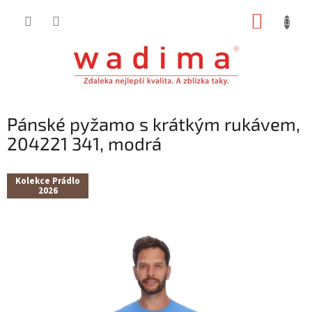
Přejít
NÁKUP
na
obsah
KOŠÍK
Pánské pyžamo s krátkým rukávem,
204221 341, modrá
Kolekce Prádlo
2026