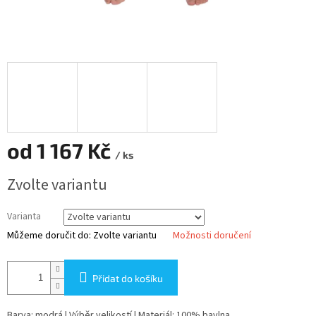
od
1 167 Kč
/ ks
Měrná
Zvolte variantu
cena:
Varianta
Můžeme doručit do:
Zvolte variantu
Možnosti doručení
Přidat do košíku
Barva: modrá | Výběr velikostí | Materiál: 100% bavlna