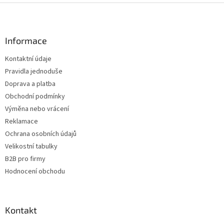
Z
á
p
a
Informace
t
Kontaktní údaje
í
Pravidla jednoduše
Doprava a platba
Obchodní podmínky
Výměna nebo vrácení
Reklamace
Ochrana osobních údajů
Velikostní tabulky
B2B pro firmy
Hodnocení obchodu
Kontakt