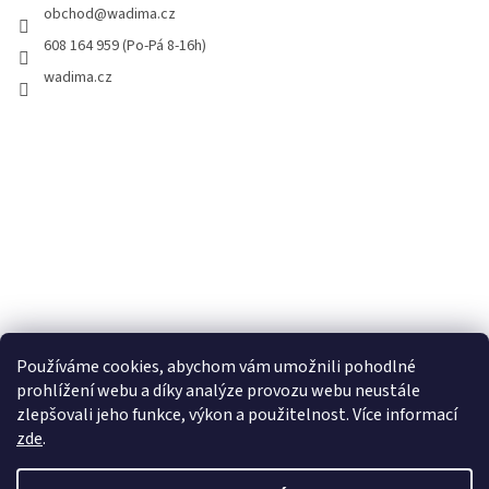
obchod
@
wadima.cz
608 164 959 (Po-Pá 8-16h)
wadima.cz
Používáme cookies, abychom vám umožnili pohodlné
prohlížení webu a díky analýze provozu webu neustále
zlepšovali jeho funkce, výkon a použitelnost. Více informací
zde
.
Vytvořil Shoptet