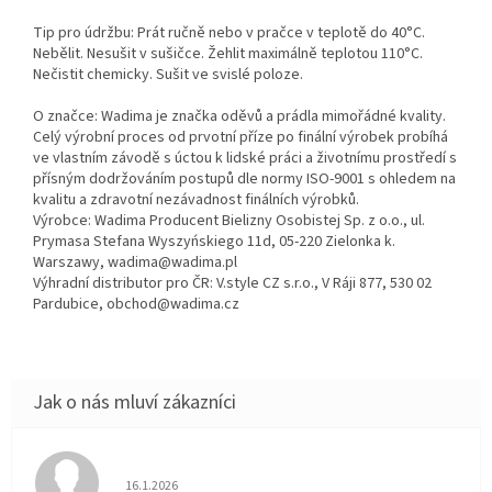
Tip pro údržbu: Prát ručně nebo v pračce v teplotě do 40°C.
Nebělit. Nesušit v sušičce. Žehlit maximálně teplotou 110°C.
Nečistit chemicky. Sušit ve svislé poloze.
O značce: Wadima je značka oděvů a prádla mimořádné kvality.
Celý výrobní proces od prvotní příze po finální výrobek probíhá
ve vlastním závodě s úctou k lidské práci a životnímu prostředí s
přísným dodržováním postupů dle normy ISO-9001 s ohledem na
kvalitu a zdravotní nezávadnost finálních výrobků.
Výrobce: Wadima Producent Bielizny Osobistej Sp. z o.o., ul.
Prymasa Stefana Wyszyńskiego 11d, 05-220 Zielonka k.
Warszawy, wadima@wadima.pl
Výhradní distributor pro ČR: V.style CZ s.r.o., V Ráji 877, 530 02
Pardubice, obchod@wadima.cz
Hodnocení obchodu je 5 z 5 hvězdiček.
16.1.2026