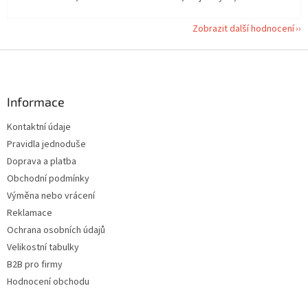
Zobrazit další hodnocení
Z
á
p
a
Informace
t
Kontaktní údaje
í
Pravidla jednoduše
Doprava a platba
Obchodní podmínky
Výměna nebo vrácení
Reklamace
Ochrana osobních údajů
Velikostní tabulky
B2B pro firmy
Hodnocení obchodu