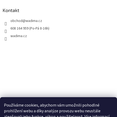
Kontakt
obchod
@
wadima.cz
608 164 959 (Po-Pá 8-16h)
wadima.cz
Používáme cookies, abychom vám umožnili pohodlné
prohlížení webu a díky analýze provozu webu neustále
zlepšovali jeho funkce, výkon a použitelnost. Více informací