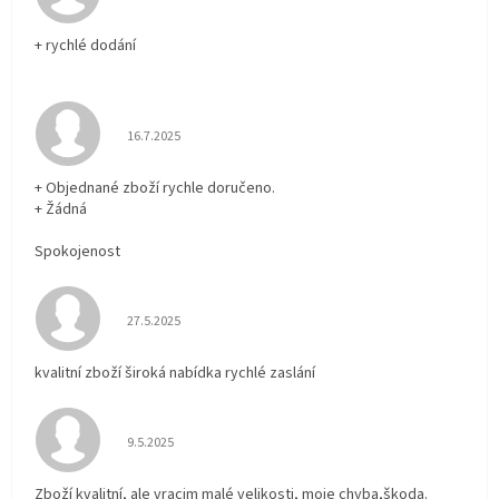
+ rychlé dodání
Hodnocení obchodu je 5 z 5 hvězdiček.
16.7.2025
+ Objednané zboží rychle doručeno.
+ Žádná
Spokojenost
Hodnocení obchodu je 5 z 5 hvězdiček.
27.5.2025
kvalitní zboží široká nabídka rychlé zaslání
Hodnocení obchodu je 5 z 5 hvězdiček.
9.5.2025
Zboží kvalitní, ale vracim malé velikosti, moje chyba,škoda.