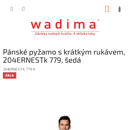
Přejít
NÁKUP
na
obsah
KOŠÍK
Pánské pyžamo s krátkým rukávem,
204ERNESTk 779, šedá
204ERNESTK 779 4
Akce