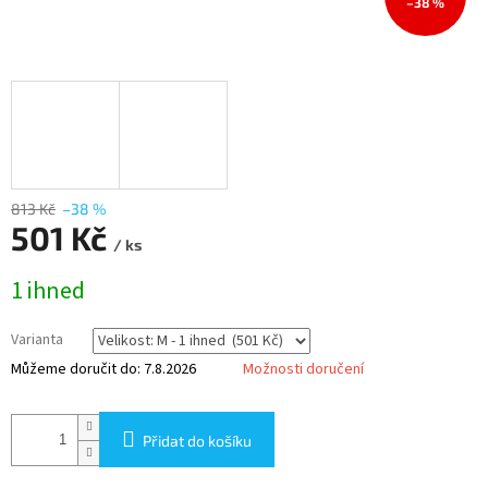
–38 %
813 Kč
–38 %
501 Kč
/ ks
Měrná
1 ihned
cena:
Varianta
Můžeme doručit do:
7.8.2026
Možnosti doručení
Přidat do košíku