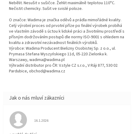
Nebělit. Nesušit v sušičce. Žehlit maximálně teplotou 110°C.
Nečistit chemicky. Sušit ve svislé poloze.
O značce: Wadima je značka oděvů a prádla mimořádné kvality.
Celý výrobní proces od prvotní příze po finální výrobek probíhá
ve vlastním závodě s úctou k lidské práci a životnímu prostředí s
přísným dodržováním postupů dle normy ISO-9001 s ohledem na
kvalitu a zdravotní nezávadnost finálních výrobků.
Výrobce: Wadima Producent Bielizny Osobistej Sp. z o.o., ul.
Prymasa Stefana Wyszyńskiego 11d, 05-220 Zielonka k.
Warszawy, wadima@wadima.pl
Výhradní distributor pro ČR: V.style CZ s.r.o., V Ráji 877, 530 02
Pardubice, obchod@wadima.cz
Hodnocení obchodu je 5 z 5 hvězdiček.
16.1.2026