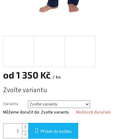
od
1 350 Kč
/ ks
Měrná
Zvolte variantu
cena:
Varianta
Můžeme doručit do:
Zvolte variantu
Možnosti doručení
Přidat do košíku