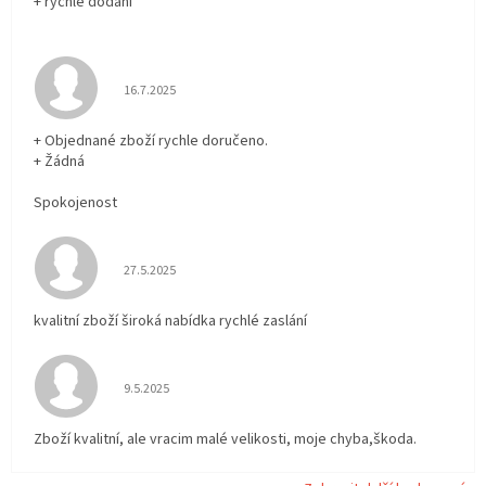
+ rychlé dodání
Hodnocení obchodu je 5 z 5 hvězdiček.
16.7.2025
+ Objednané zboží rychle doručeno.
+ Žádná
Spokojenost
Hodnocení obchodu je 5 z 5 hvězdiček.
27.5.2025
kvalitní zboží široká nabídka rychlé zaslání
Hodnocení obchodu je 5 z 5 hvězdiček.
9.5.2025
Zboží kvalitní, ale vracim malé velikosti, moje chyba,škoda.