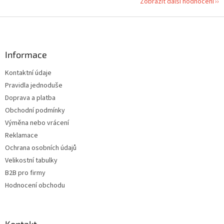
Zobrazit další hodnocení
Z
á
p
a
Informace
t
Kontaktní údaje
í
Pravidla jednoduše
Doprava a platba
Obchodní podmínky
Výměna nebo vrácení
Reklamace
Ochrana osobních údajů
Velikostní tabulky
B2B pro firmy
Hodnocení obchodu