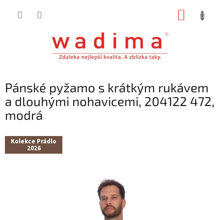
Přejít
NÁKUP
na
obsah
KOŠÍK
Pánské pyžamo s krátkým rukávem
a dlouhými nohavicemi, 204122 472,
modrá
Kolekce Prádlo
2026