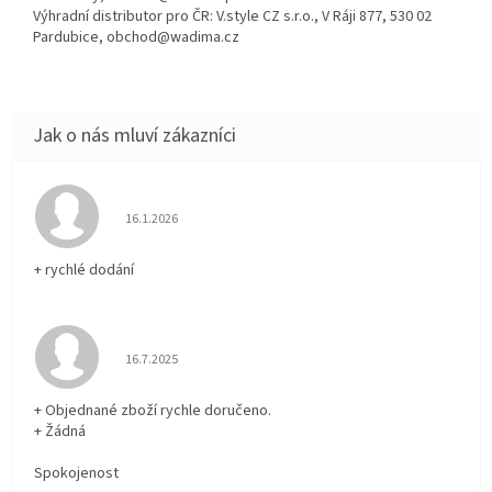
Výhradní distributor pro ČR: V.style CZ s.r.o., V Ráji 877, 530 02
Pardubice, obchod@wadima.cz
Hodnocení obchodu je 5 z 5 hvězdiček.
16.1.2026
+ rychlé dodání
Hodnocení obchodu je 5 z 5 hvězdiček.
16.7.2025
+ Objednané zboží rychle doručeno.
+ Žádná
Spokojenost