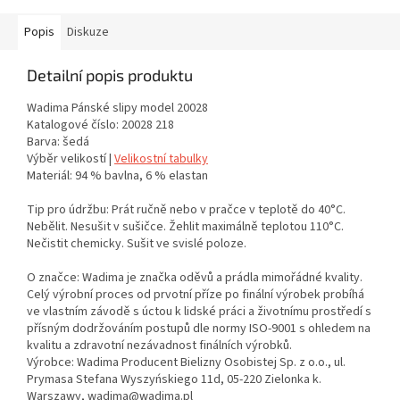
Popis
Diskuze
Detailní popis produktu
Wadima Pánské slipy model 20028
Katalogové číslo: 20028 218
Barva: šedá
Výběr velikostí |
Velikostní tabulky
Materiál: 94 % bavlna, 6 % elastan
Tip pro údržbu: Prát ručně nebo v pračce v teplotě do 40°C.
Nebělit. Nesušit v sušičce. Žehlit maximálně teplotou 110°C.
Nečistit chemicky. Sušit ve svislé poloze.
O značce: Wadima je značka oděvů a prádla mimořádné kvality.
Celý výrobní proces od prvotní příze po finální výrobek probíhá
ve vlastním závodě s úctou k lidské práci a životnímu prostředí s
přísným dodržováním postupů dle normy ISO-9001 s ohledem na
kvalitu a zdravotní nezávadnost finálních výrobků.
Výrobce: Wadima Producent Bielizny Osobistej Sp. z o.o., ul.
Prymasa Stefana Wyszyńskiego 11d, 05-220 Zielonka k.
Warszawy, wadima@wadima.pl