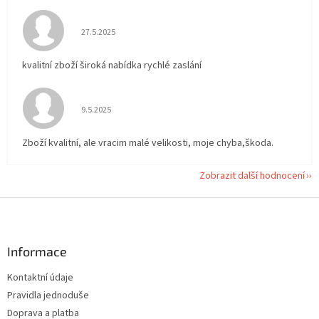
Hodnocení obchodu je 5 z 5 hvězdiček.
27.5.2025
kvalitní zboží široká nabídka rychlé zaslání
Hodnocení obchodu je 5 z 5 hvězdiček.
9.5.2025
Zboží kvalitní, ale vracim malé velikosti, moje chyba,škoda.
Zobrazit další hodnocení
Z
á
p
a
Informace
t
Kontaktní údaje
í
Pravidla jednoduše
Doprava a platba