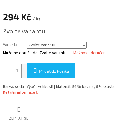
294 Kč
/ ks
Měrná
Zvolte variantu
cena:
Varianta
Můžeme doručit do:
Zvolte variantu
Možnosti doručení
Přidat do košíku
Barva: šedá | Výběr velikostí | Materiál: 94 % bavlna, 6 % elastan
Detailní informace
ZEPTAT SE