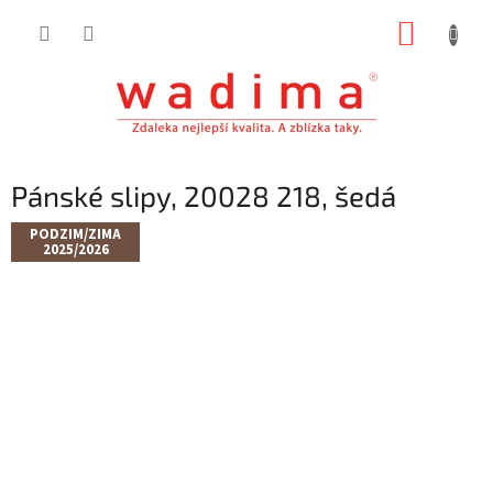
Přejít
NÁKUP
na
obsah
KOŠÍK
Pánské slipy, 20028 218, šedá
PODZIM/ZIMA
2025/2026