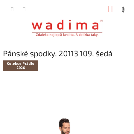
Přejít
NÁKUP
na
obsah
KOŠÍK
Pánské spodky, 20113 109, šedá
Kolekce Prádlo
2026