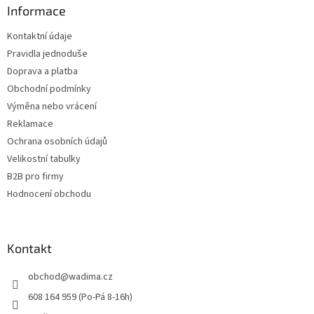
a
Informace
t
Kontaktní údaje
í
Pravidla jednoduše
Doprava a platba
Obchodní podmínky
Výměna nebo vrácení
Reklamace
Ochrana osobních údajů
Velikostní tabulky
B2B pro firmy
Hodnocení obchodu
Kontakt
obchod
@
wadima.cz
608 164 959 (Po-Pá 8-16h)