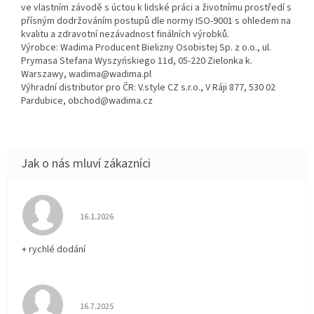
ve vlastním závodě s úctou k lidské práci a životnímu prostředí s
přísným dodržováním postupů dle normy ISO-9001 s ohledem na
kvalitu a zdravotní nezávadnost finálních výrobků.
Výrobce: Wadima Producent Bielizny Osobistej Sp. z o.o., ul.
Prymasa Stefana Wyszyńskiego 11d, 05-220 Zielonka k.
Warszawy, wadima@wadima.pl
Výhradní distributor pro ČR: V.style CZ s.r.o., V Ráji 877, 530 02
Pardubice, obchod@wadima.cz
Hodnocení obchodu je 5 z 5 hvězdiček.
16.1.2026
+ rychlé dodání
Hodnocení obchodu je 5 z 5 hvězdiček.
16.7.2025