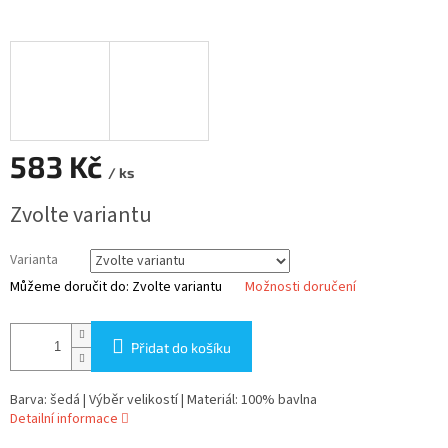
583 Kč
/ ks
Měrná
Zvolte variantu
cena:
Varianta
Můžeme doručit do:
Zvolte variantu
Možnosti doručení
Přidat do košíku
Barva: šedá | Výběr velikostí | Materiál: 100% bavlna
Detailní informace