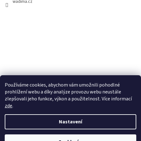
wadima.cz
Používáme cookies, abychom vám umožnili pohodlné
prohlížení webu a díky analýze provozu webu neustále
zlepšovali jeho funkce, výkon a použitelnost. Více informací
zde
.
Vytvořil Shoptet
Nastavení
Copyright 2026
wadima.cz - kvalitní oblečení a prádlo pro