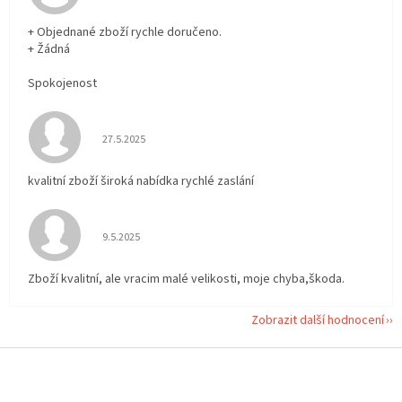
+ Objednané zboží rychle doručeno.
+ Žádná
Spokojenost
Hodnocení obchodu je 5 z 5 hvězdiček.
27.5.2025
kvalitní zboží široká nabídka rychlé zaslání
Hodnocení obchodu je 5 z 5 hvězdiček.
9.5.2025
Zboží kvalitní, ale vracim malé velikosti, moje chyba,škoda.
Zobrazit další hodnocení
Z
á
p