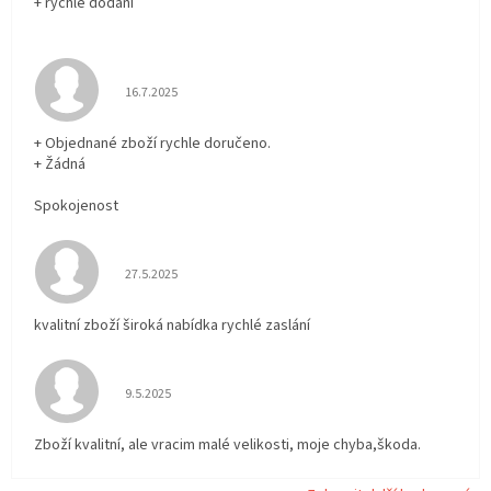
+ rychlé dodání
Hodnocení obchodu je 5 z 5 hvězdiček.
16.7.2025
+ Objednané zboží rychle doručeno.
+ Žádná
Spokojenost
Hodnocení obchodu je 5 z 5 hvězdiček.
27.5.2025
kvalitní zboží široká nabídka rychlé zaslání
Hodnocení obchodu je 5 z 5 hvězdiček.
9.5.2025
Zboží kvalitní, ale vracim malé velikosti, moje chyba,škoda.