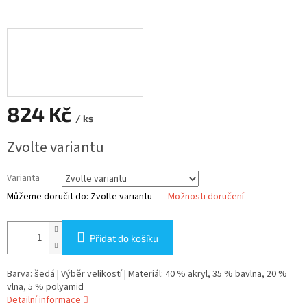
824 Kč
/ ks
Měrná
Zvolte variantu
cena:
Varianta
Můžeme doručit do:
Zvolte variantu
Možnosti doručení
Přidat do košíku
Barva: šedá | Výběr velikostí | Materiál: 40 % akryl, 35 % bavlna, 20 %
vlna, 5 % polyamid
Detailní informace