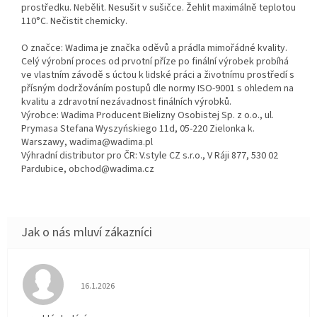
prostředku. Nebělit. Nesušit v sušičce. Žehlit maximálně teplotou
110°C. Nečistit chemicky.
O značce: Wadima je značka oděvů a prádla mimořádné kvality.
Celý výrobní proces od prvotní příze po finální výrobek probíhá
ve vlastním závodě s úctou k lidské práci a životnímu prostředí s
přísným dodržováním postupů dle normy ISO-9001 s ohledem na
kvalitu a zdravotní nezávadnost finálních výrobků.
Výrobce: Wadima Producent Bielizny Osobistej Sp. z o.o., ul.
Prymasa Stefana Wyszyńskiego 11d, 05-220 Zielonka k.
Warszawy, wadima@wadima.pl
Výhradní distributor pro ČR: V.style CZ s.r.o., V Ráji 877, 530 02
Pardubice, obchod@wadima.cz
Hodnocení obchodu je 5 z 5 hvězdiček.
16.1.2026