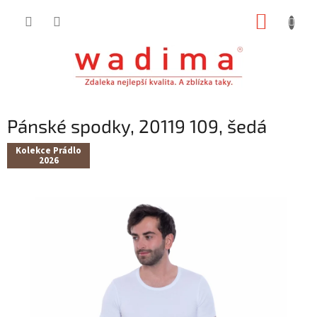
Přejít
NÁKUP
na
obsah
KOŠÍK
Pánské spodky, 20119 109, šedá
Kolekce Prádlo
2026