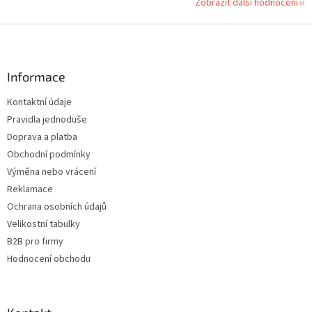
Zobrazit další hodnocení
Z
á
p
a
Informace
t
Kontaktní údaje
í
Pravidla jednoduše
Doprava a platba
Obchodní podmínky
Výměna nebo vrácení
Reklamace
Ochrana osobních údajů
Velikostní tabulky
B2B pro firmy
Hodnocení obchodu